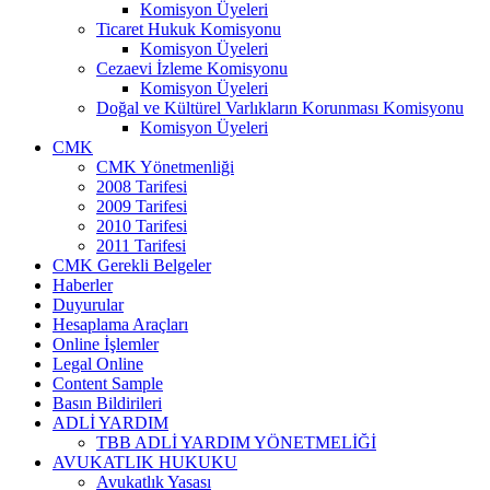
Komisyon Üyeleri
Ticaret Hukuk Komisyonu
Komisyon Üyeleri
Cezaevi İzleme Komisyonu
Komisyon Üyeleri
Doğal ve Kültürel Varlıkların Korunması Komisyonu
Komisyon Üyeleri
CMK
CMK Yönetmenliği
2008 Tarifesi
2009 Tarifesi
2010 Tarifesi
2011 Tarifesi
CMK Gerekli Belgeler
Haberler
Duyurular
Hesaplama Araçları
Online İşlemler
Legal Online
Content Sample
Basın Bildirileri
ADLİ YARDIM
TBB ADLİ YARDIM YÖNETMELİĞİ
AVUKATLIK HUKUKU
Avukatlık Yasası