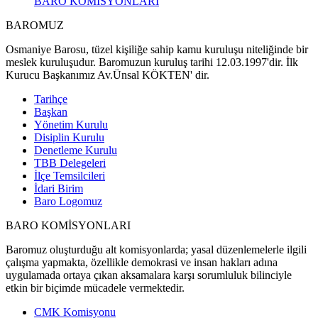
BARO KOMİSYONLARI
BAROMUZ
Osmaniye Barosu, tüzel kişiliğe sahip kamu kuruluşu niteliğinde bir
meslek kuruluşudur. Baromuzun kuruluş tarihi 12.03.1997'dir. İlk
Kurucu Başkanımız Av.Ünsal KÖKTEN' dir.
Tarihçe
Başkan
Yönetim Kurulu
Disiplin Kurulu
Denetleme Kurulu
TBB Delegeleri
İlçe Temsilcileri
İdari Birim
Baro Logomuz
BARO KOMİSYONLARI
Baromuz oluşturduğu alt komisyonlarda; yasal düzenlemelerle ilgili
çalışma yapmakta, özellikle demokrasi ve insan hakları adına
uygulamada ortaya çıkan aksamalara karşı sorumluluk bilinciyle
etkin bir biçimde mücadele vermektedir.
CMK Komisyonu