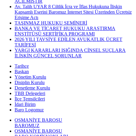
AÇILMIŞTIR
Av. Talih UYAR 8 Ciltlik İcra ve İflas Hukukuna İlişkin
Kapsamlı Eserini Baromuz İnternet Sitesi Üzerinden Ücretsiz
Erişime Açtı
TAŞINMAZ HUKUKU SEMİNERİ
BANKA VE TİCARET HUKUKU ARAŞTIRMA
ENSTİTÜSÜ SERTİFİKA PROGRAMI
2026 YILI TAVSİYE EDİLEN AVUKATLIK ÜCRET
TARİFESİ
YARGI KARARLARI IŞIĞINDA CİNSEL SUÇLARA
İLİŞKİN GÜNCEL SORUNLAR
Tarihçe
Başkan
Yönetim Kurulu
Disiplin Kurulu
Denetleme Kurulu
TBB Delegeleri
İlçe Temsilcileri
İdari Birim
Baro Logomuz
OSMANİYE BAROSU
BAROMUZ
OSMANİYE BAROSU