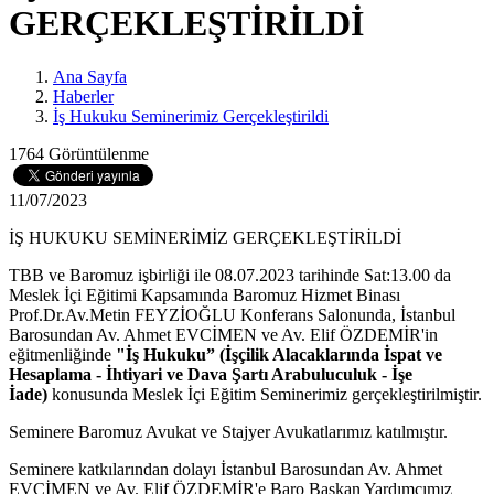
GERÇEKLEŞTİRİLDİ
Ana Sayfa
Haberler
İş Hukuku Seminerimiz Gerçekleştirildi
1764 Görüntülenme
11/07/2023
İŞ HUKUKU SEMİNERİMİZ GERÇEKLEŞTİRİLDİ
TBB ve Baromuz işbirliği ile 08.07.2023 tarihinde Sat:13.00 da
Meslek İçi Eğitimi Kapsamında Baromuz Hizmet Binası
Prof.Dr.Av.Metin FEYZİOĞLU Konferans Salonunda, İstanbul
Barosundan Av. Ahmet EVCİMEN ve Av. Elif ÖZDEMİR'in
eğitmenliğinde
"İş Hukuku” (İşçilik Alacaklarında İspat ve
Hesaplama - İhtiyari ve Dava Şartı Arabuluculuk - İşe
İade)
konusunda Meslek İçi Eğitim Seminerimiz gerçekleştirilmiştir.
Seminere Baromuz Avukat ve Stajyer Avukatlarımız katılmıştır.
Seminere katkılarından dolayı İstanbul Barosundan Av. Ahmet
EVCİMEN ve Av. Elif ÖZDEMİR'e Baro Başkan Yardımcımız