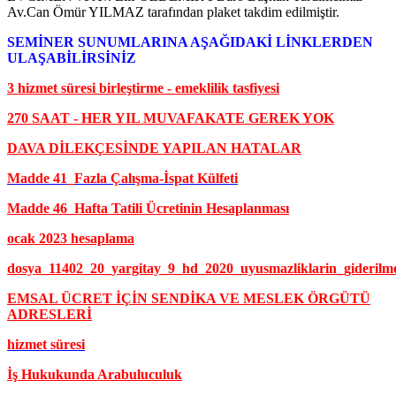
Av.Can Ömür YILMAZ tarafından plaket takdim edilmiştir.
SEMİNER SUNUMLARINA AŞAĞIDAKİ LİNKLERDEN
ULAŞABİLİRSİNİZ
3 hizmet süresi birleştirme - emeklilik tasfiyesi
270 SAAT - HER YIL MUVAFAKATE GEREK YOK
DAVA DİLEKÇESİNDE YAPILAN HATALAR
Madde 41_Fazla Çalışma-İspat Külfeti
Madde 46_Hafta Tatili Ücretinin Hesaplanması
ocak 2023 hesaplama
dosya_11402_20_yargitay_9_hd_2020_uyusmazliklarin_giderilm
EMSAL ÜCRET İÇİN SENDİKA VE MESLEK ÖRGÜTÜ
ADRESLERİ
hizmet süresi
İş Hukukunda Arabuluculuk