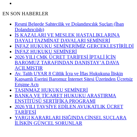
EN SON HABERLER
Resmi Belgede Sahtecilik ve Dolandırıcılık Suçları (İban
Dolandırıcılığı)
İŞ KAZALARI VE MESLEK HASTALIKLARINA
DAYALI TAZMİNAT DAVALARI SEMİNERİ
İNFAZ HUKUKU SEMİNERİMİZ GERÇEKLEŞTİRİLDİ
İNFAZ HUKUKU SEMİNERİ
2026 YILI CMK ÜCRET TARİFESİ İPTALİ İÇİN
BAROMUZ TARAFINDAN DANIŞTAY’A DAVA
AÇILMIŞTIR
Av. Talih UYAR 8 Ciltlik İcra ve İflas Hukukuna İlişkin
Kapsamlı Eserini Baromuz İnternet Sitesi Üzerinden Ücretsiz
Erişime Açtı
TAŞINMAZ HUKUKU SEMİNERİ
BANKA VE TİCARET HUKUKU ARAŞTIRMA
ENSTİTÜSÜ SERTİFİKA PROGRAMI
2026 YILI TAVSİYE EDİLEN AVUKATLIK ÜCRET
TARİFESİ
YARGI KARARLARI IŞIĞINDA CİNSEL SUÇLARA
İLİŞKİN GÜNCEL SORUNLAR