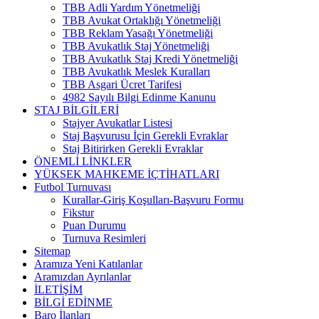
TBB Adli Yardım Yönetmeliği
TBB Avukat Ortaklığı Yönetmeliği
TBB Reklam Yasağı Yönetmeliği
TBB Avukatlık Staj Yönetmeliği
TBB Avukatlık Staj Kredi Yönetmeliği
TBB Avukatlık Meslek Kuralları
TBB Asgari Ücret Tarifesi
4982 Sayılı Bilgi Edinme Kanunu
STAJ BİLGİLERİ
Stajyer Avukatlar Listesi
Staj Başvurusu İçin Gerekli Evraklar
Staj Bitirirken Gerekli Evraklar
ÖNEMLİ LİNKLER
YÜKSEK MAHKEME İÇTİHATLARI
Futbol Turnuvası
Kurallar-Giriş Koşulları-Başvuru Formu
Fikstur
Puan Durumu
Turnuva Resimleri
Sitemap
Aramıza Yeni Katılanlar
Aramızdan Ayrılanlar
İLETİŞİM
BİLGİ EDİNME
Baro İlanları