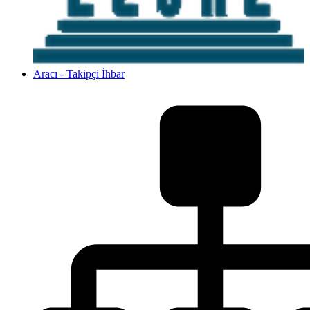
Aracı - Takipçi İhbar