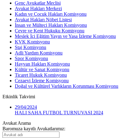
Genç Avukatlar Meclisi
Avukat Hakları Merkezi
Kadın ve Çocuk Hakları Komisyonu
Avukat Hakları Nöbet Listesi
İnsan ve Mülteci Hakları Komisyonu
Çevre ve Kent Hukuku Komisyonu
Meslek İçi Eğitim Yayın ve Yasa İzleme Komisyonu
KVK Komisyonu
Staj Komisyonu
Adli Yardım Komisyonu
Spor Komisyonu
Hayvan Hakları Komisyonu
Kültür ve Sanat Komisyonu
Ticaret Hukuk Komisyonu
Cezaevi İzleme Komisyonu
Doğal ve Kültürel Varlıkların Korunması Komisyonu
Etkinlik
Takvimi
29/04/2024
HALI SAHA FUTBOL TURNUVASI 2024
Avukat Arama
Baromuza kayıtlı Avukatlarımız: