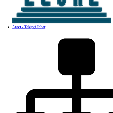
Aracı - Takipçi İhbar