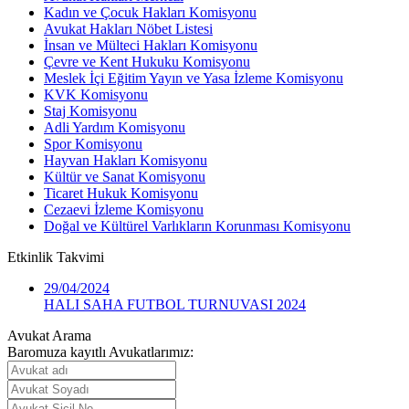
Kadın ve Çocuk Hakları Komisyonu
Avukat Hakları Nöbet Listesi
İnsan ve Mülteci Hakları Komisyonu
Çevre ve Kent Hukuku Komisyonu
Meslek İçi Eğitim Yayın ve Yasa İzleme Komisyonu
KVK Komisyonu
Staj Komisyonu
Adli Yardım Komisyonu
Spor Komisyonu
Hayvan Hakları Komisyonu
Kültür ve Sanat Komisyonu
Ticaret Hukuk Komisyonu
Cezaevi İzleme Komisyonu
Doğal ve Kültürel Varlıkların Korunması Komisyonu
Etkinlik
Takvimi
29/04/2024
HALI SAHA FUTBOL TURNUVASI 2024
Avukat Arama
Baromuza kayıtlı Avukatlarımız: