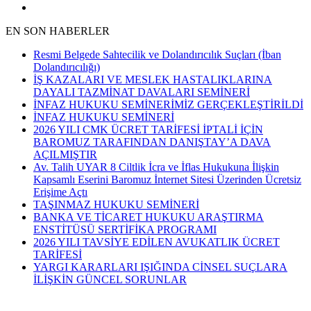
EN SON HABERLER
Resmi Belgede Sahtecilik ve Dolandırıcılık Suçları (İban
Dolandırıcılığı)
İŞ KAZALARI VE MESLEK HASTALIKLARINA
DAYALI TAZMİNAT DAVALARI SEMİNERİ
İNFAZ HUKUKU SEMİNERİMİZ GERÇEKLEŞTİRİLDİ
İNFAZ HUKUKU SEMİNERİ
2026 YILI CMK ÜCRET TARİFESİ İPTALİ İÇİN
BAROMUZ TARAFINDAN DANIŞTAY’A DAVA
AÇILMIŞTIR
Av. Talih UYAR 8 Ciltlik İcra ve İflas Hukukuna İlişkin
Kapsamlı Eserini Baromuz İnternet Sitesi Üzerinden Ücretsiz
Erişime Açtı
TAŞINMAZ HUKUKU SEMİNERİ
BANKA VE TİCARET HUKUKU ARAŞTIRMA
ENSTİTÜSÜ SERTİFİKA PROGRAMI
2026 YILI TAVSİYE EDİLEN AVUKATLIK ÜCRET
TARİFESİ
YARGI KARARLARI IŞIĞINDA CİNSEL SUÇLARA
İLİŞKİN GÜNCEL SORUNLAR