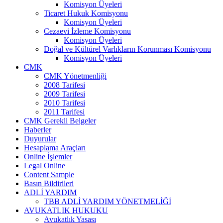
Komisyon Üyeleri
Ticaret Hukuk Komisyonu
Komisyon Üyeleri
Cezaevi İzleme Komisyonu
Komisyon Üyeleri
Doğal ve Kültürel Varlıkların Korunması Komisyonu
Komisyon Üyeleri
CMK
CMK Yönetmenliği
2008 Tarifesi
2009 Tarifesi
2010 Tarifesi
2011 Tarifesi
CMK Gerekli Belgeler
Haberler
Duyurular
Hesaplama Araçları
Online İşlemler
Legal Online
Content Sample
Basın Bildirileri
ADLİ YARDIM
TBB ADLİ YARDIM YÖNETMELİĞİ
AVUKATLIK HUKUKU
Avukatlık Yasası