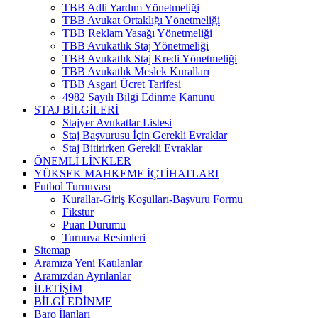
TBB Adli Yardım Yönetmeliği
TBB Avukat Ortaklığı Yönetmeliği
TBB Reklam Yasağı Yönetmeliği
TBB Avukatlık Staj Yönetmeliği
TBB Avukatlık Staj Kredi Yönetmeliği
TBB Avukatlık Meslek Kuralları
TBB Asgari Ücret Tarifesi
4982 Sayılı Bilgi Edinme Kanunu
STAJ BİLGİLERİ
Stajyer Avukatlar Listesi
Staj Başvurusu İçin Gerekli Evraklar
Staj Bitirirken Gerekli Evraklar
ÖNEMLİ LİNKLER
YÜKSEK MAHKEME İÇTİHATLARI
Futbol Turnuvası
Kurallar-Giriş Koşulları-Başvuru Formu
Fikstur
Puan Durumu
Turnuva Resimleri
Sitemap
Aramıza Yeni Katılanlar
Aramızdan Ayrılanlar
İLETİŞİM
BİLGİ EDİNME
Baro İlanları