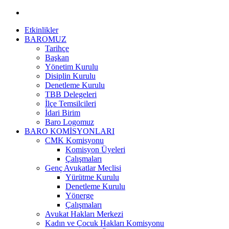
Etkinlikler
BAROMUZ
Tarihçe
Başkan
Yönetim Kurulu
Disiplin Kurulu
Denetleme Kurulu
TBB Delegeleri
İlçe Temsilcileri
İdari Birim
Baro Logomuz
BARO KOMİSYONLARI
CMK Komisyonu
Komisyon Üyeleri
Çalışmaları
Genç Avukatlar Meclisi
Yürütme Kurulu
Denetleme Kurulu
Yönerge
Çalışmaları
Avukat Hakları Merkezi
Kadın ve Çocuk Hakları Komisyonu