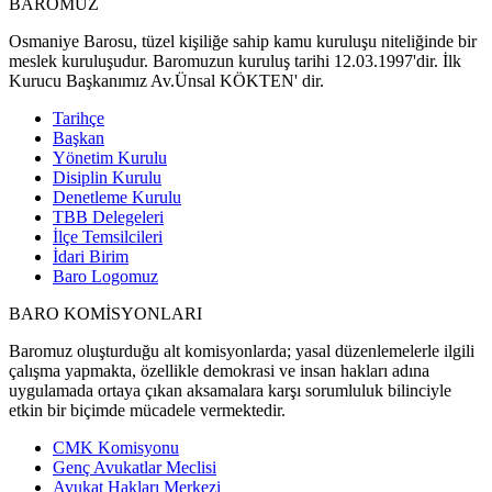
BAROMUZ
Osmaniye Barosu, tüzel kişiliğe sahip kamu kuruluşu niteliğinde bir
meslek kuruluşudur. Baromuzun kuruluş tarihi 12.03.1997'dir. İlk
Kurucu Başkanımız Av.Ünsal KÖKTEN' dir.
Tarihçe
Başkan
Yönetim Kurulu
Disiplin Kurulu
Denetleme Kurulu
TBB Delegeleri
İlçe Temsilcileri
İdari Birim
Baro Logomuz
BARO KOMİSYONLARI
Baromuz oluşturduğu alt komisyonlarda; yasal düzenlemelerle ilgili
çalışma yapmakta, özellikle demokrasi ve insan hakları adına
uygulamada ortaya çıkan aksamalara karşı sorumluluk bilinciyle
etkin bir biçimde mücadele vermektedir.
CMK Komisyonu
Genç Avukatlar Meclisi
Avukat Hakları Merkezi