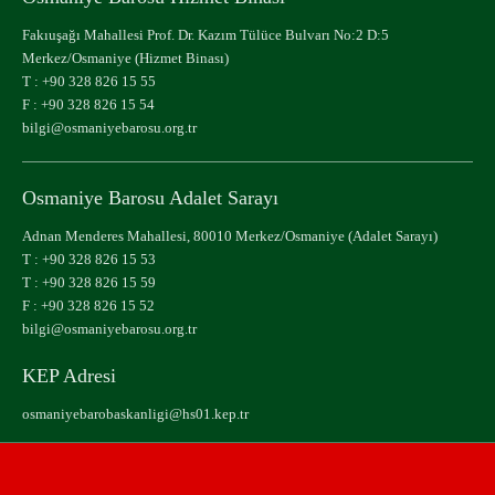
Fakıuşağı Mahallesi Prof. Dr. Kazım Tülüce Bulvarı No:2 D:5
Merkez/Osmaniye (Hizmet Binası)
T :
+90 328 826 15 55
F : +90 328 826 15 54
bilgi@osmaniyebarosu.org.tr
Osmaniye Barosu Adalet Sarayı
Adnan Menderes Mahallesi, 80010 Merkez/Osmaniye (Adalet Sarayı)
T :
+90 328 826 15 53
T :
+90 328 826 15 59
F : +90 328 826 15 52
bilgi@osmaniyebarosu.org.tr
KEP Adresi
osmaniyebarobaskanligi@hs01.kep.tr