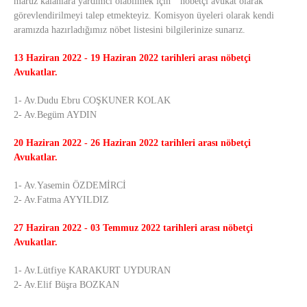
maruz kalanlara yardımcı olabilmek için “ nöbetçi avukat olarak
görevlendirilmeyi talep etmekteyiz. Komisyon üyeleri olarak kendi
aramızda hazırladığımız nöbet listesini bilgilerinize sunarız.
13 Haziran 2022 - 19 Haziran 2022 tarihleri arası nöbetçi
Avukatlar.
1- Av.Dudu Ebru COŞKUNER KOLAK
2- Av.Begüm AYDIN
20 Haziran 2022 - 26 Haziran 2022
tarihleri arası nöbetçi
Avukatlar.
1- Av.Yasemin ÖZDEMİRCİ
2- Av.Fatma AYYILDIZ
27 Haziran 2022 - 03 Temmuz 2022 tarihleri
arası nöbetçi
Avukatlar.
1- Av.Lütfiye KARAKURT UYDURAN
2- Av.Elif Büşra BOZKAN