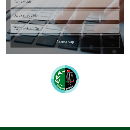
Osmaniye Barosu
UYUMLU MOBİL CİHAZLAR