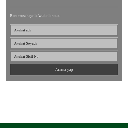
Baromuza kayıtlı Avukatlarımız:
Osmaniye Barosu
UYUMLU MOBİL CİHAZLAR