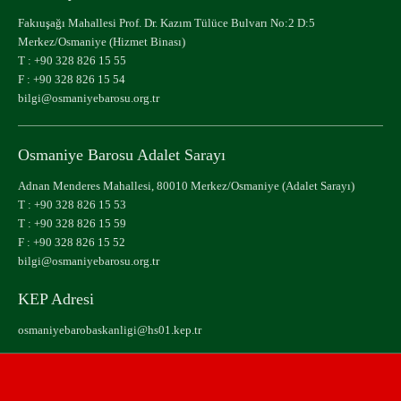
Fakıuşağı Mahallesi Prof. Dr. Kazım Tülüce Bulvarı No:2 D:5
Merkez/Osmaniye (Hizmet Binası)
T :
+90 328 826 15 55
F : +90 328 826 15 54
bilgi@osmaniyebarosu.org.tr
Osmaniye Barosu Adalet Sarayı
Adnan Menderes Mahallesi, 80010 Merkez/Osmaniye (Adalet Sarayı)
T :
+90 328 826 15 53
T :
+90 328 826 15 59
F : +90 328 826 15 52
bilgi@osmaniyebarosu.org.tr
KEP Adresi
osmaniyebarobaskanligi@hs01.kep.tr