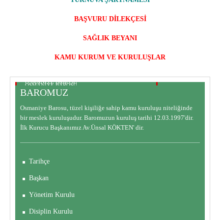
BAŞVURU DİLEKÇESİ
SAĞLIK BEYANI
KAMU KURUM VE KURULUŞLAR
OSMANİYE BAROSU
OSMANİYE BAROSU
BAROMUZ
BAROMUZ
BARO KOMİSYONLARI
Osmaniye Barosu, tüzel kişiliğe sahip kamu kuruluşu niteliğinde
bir meslek kuruluşudur. Baromuzun kuruluş tarihi 12.03.1997'dir.
İlk Kurucu Başkanımız Av.Ünsal KÖKTEN' dir.
Tarihçe
Başkan
Yönetim Kurulu
Disiplin Kurulu