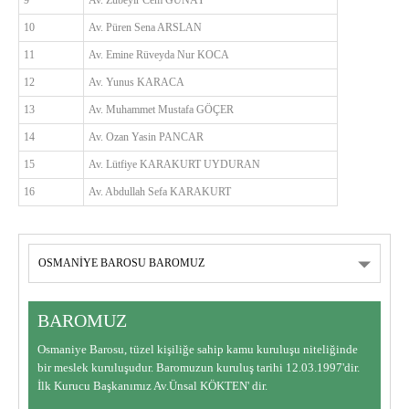
9
Av. Zübeyir Cem GÜNAY
10
Av. Püren Sena ARSLAN
11
Av. Emine Rüveyda Nur KOCA
12
Av. Yunus KARACA
13
Av. Muhammet Mustafa GÖÇER
14
Av. Ozan Yasin PANCAR
15
Av. Lütfiye KARAKURT UYDURAN
16
Av. Abdullah Sefa KARAKURT
BAROMUZ
Osmaniye Barosu, tüzel kişiliğe sahip kamu kuruluşu niteliğinde
bir meslek kuruluşudur. Baromuzun kuruluş tarihi 12.03.1997'dir.
İlk Kurucu Başkanımız Av.Ünsal KÖKTEN' dir.