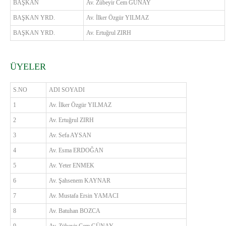
BAŞKAN
Av. Zübeyir Cem GÜNAY
BAŞKAN YRD.
Av. İlker Özgür YILMAZ
BAŞKAN YRD.
Av. Ertuğrul ZIRH
ÜYELER
S.NO
ADI SOYADI
1
Av. İlker Özgür YILMAZ
2
Av. Ertuğrul ZIRH
3
Av. Sefa AYSAN
4
Av. Esma ERDOĞAN
5
Av. Yeter ENMEK
6
Av. Şahsenem KAYNAR
7
Av. Mustafa Ersin YAMACI
8
Av. Batuhan BOZCA