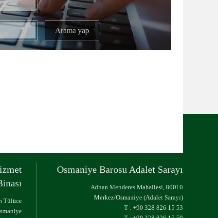
izmet
Osmaniye Barosu Adalet Sarayı
Binası
Adnan Menderes Mahallesi, 80010
Merkez/Osmaniye (Adalet Sarayı)
ım Tülüce
T :
+90 328 826 15 53
Osmaniye
T :
+90 328 826 15 59