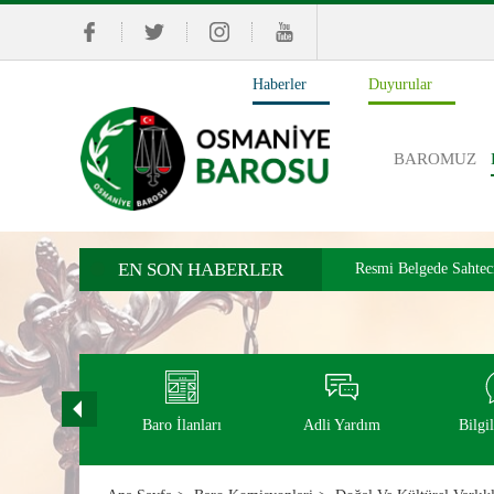
Haberler
Duyurular
BAROMUZ
EN SON HABERLER
Resmi Belgede Sahtecil
ol Turnuvası
Baro İlanları
Adli Yardım
Bilgi