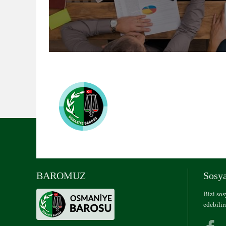
Osmaniye Barosu
UYUMLU MOBİL 
BAROMUZ
Sosya
Bizi so
edebilirs