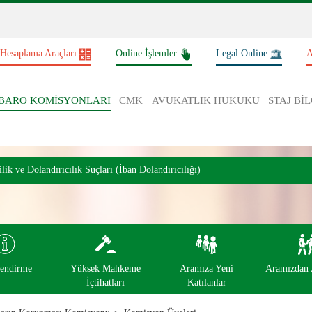
Hesaplama Araçları
Online İşlemler
Legal Online
A
BARO KOMİSYONLARI
CMK
AVUKATLIK HUKUKU
STAJ BİL
ik ve Dolandırıcılık Suçları (İban Dolandırıcılığı)
lendirme
Yüksek Mahkeme
Aramıza Yeni
Aramızdan A
İçtihatları
Katılanlar