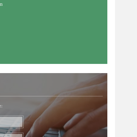
im
z: