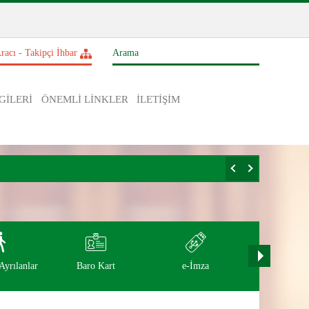
racı - Takipçi İhbar
GİLERİ
ÖNEMLİ LİNKLER
İLETİŞİM
yrılanlar
Baro Kart
e-İmza
Etkinlikl