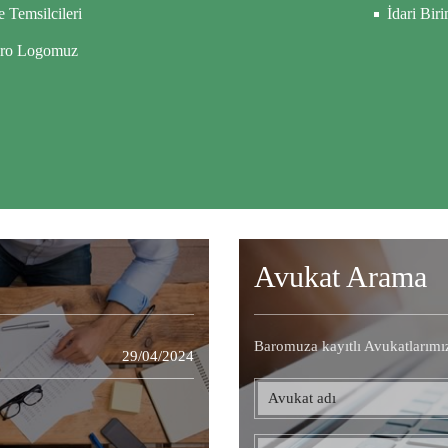
e Temsilcileri
İdari Bir
ro Logomuz
Avukat Arama
Baromuza kayıtlı Avukatlarımı
29/04/2024