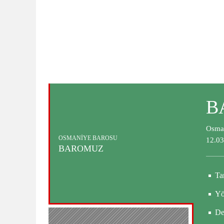
B
Osman
OSMANİYE BAROSU
12.03
BAROMUZ
Ta
Yö
De