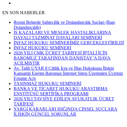
EN SON HABERLER
Resmi Belgede Sahtecilik ve Dolandırıcılık Suçları (İban
Dolandırıcılığı)
İŞ KAZALARI VE MESLEK HASTALIKLARINA
DAYALI TAZMİNAT DAVALARI SEMİNERİ
İNFAZ HUKUKU SEMİNERİMİZ GERÇEKLEŞTİRİLDİ
İNFAZ HUKUKU SEMİNERİ
2026 YILI CMK ÜCRET TARİFESİ İPTALİ İÇİN
BAROMUZ TARAFINDAN DANIŞTAY’A DAVA
AÇILMIŞTIR
Av. Talih UYAR 8 Ciltlik İcra ve İflas Hukukuna İlişkin
Kapsamlı Eserini Baromuz İnternet Sitesi Üzerinden Ücretsiz
Erişime Açtı
TAŞINMAZ HUKUKU SEMİNERİ
BANKA VE TİCARET HUKUKU ARAŞTIRMA
ENSTİTÜSÜ SERTİFİKA PROGRAMI
2026 YILI TAVSİYE EDİLEN AVUKATLIK ÜCRET
TARİFESİ
YARGI KARARLARI IŞIĞINDA CİNSEL SUÇLARA
İLİŞKİN GÜNCEL SORUNLAR