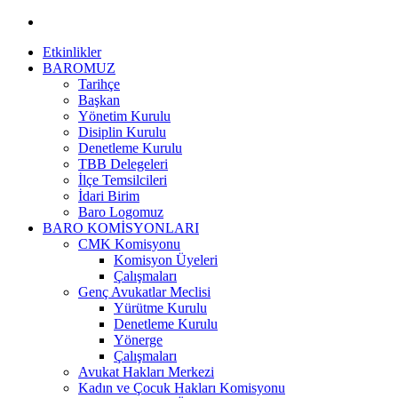
Etkinlikler
BAROMUZ
Tarihçe
Başkan
Yönetim Kurulu
Disiplin Kurulu
Denetleme Kurulu
TBB Delegeleri
İlçe Temsilcileri
İdari Birim
Baro Logomuz
BARO KOMİSYONLARI
CMK Komisyonu
Komisyon Üyeleri
Çalışmaları
Genç Avukatlar Meclisi
Yürütme Kurulu
Denetleme Kurulu
Yönerge
Çalışmaları
Avukat Hakları Merkezi
Kadın ve Çocuk Hakları Komisyonu