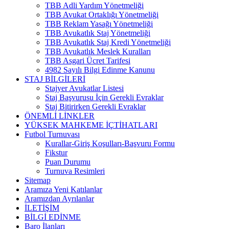
TBB Adli Yardım Yönetmeliği
TBB Avukat Ortaklığı Yönetmeliği
TBB Reklam Yasağı Yönetmeliği
TBB Avukatlık Staj Yönetmeliği
TBB Avukatlık Staj Kredi Yönetmeliği
TBB Avukatlık Meslek Kuralları
TBB Asgari Ücret Tarifesi
4982 Sayılı Bilgi Edinme Kanunu
STAJ BİLGİLERİ
Stajyer Avukatlar Listesi
Staj Başvurusu İçin Gerekli Evraklar
Staj Bitirirken Gerekli Evraklar
ÖNEMLİ LİNKLER
YÜKSEK MAHKEME İÇTİHATLARI
Futbol Turnuvası
Kurallar-Giriş Koşulları-Başvuru Formu
Fikstur
Puan Durumu
Turnuva Resimleri
Sitemap
Aramıza Yeni Katılanlar
Aramızdan Ayrılanlar
İLETİŞİM
BİLGİ EDİNME
Baro İlanları