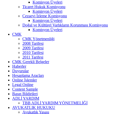
Komisyon Üyeleri
Ticaret Hukuk Komisyonu
Komisyon Üyeleri
Cezaevi İzleme Komisyonu
Komisyon Üyeleri
Doğal ve Kültürel Varlıkların Korunması Komisyonu
Komisyon Üyeleri
CMK
CMK Yönetmenliği
2008 Tarifesi
2009 Tarifesi
2010 Tarifesi
2011 Tarifesi
CMK Gerekli Belgeler
Haberler
Duyurular
Hesaplama Araçları
Online İşlemler
Legal Online
Content Sample
Basın Bildirileri
ADLİ YARDIM
TBB ADLİ YARDIM YÖNETMELİĞİ
AVUKATLIK HUKUKU
Avukatlık Yasası