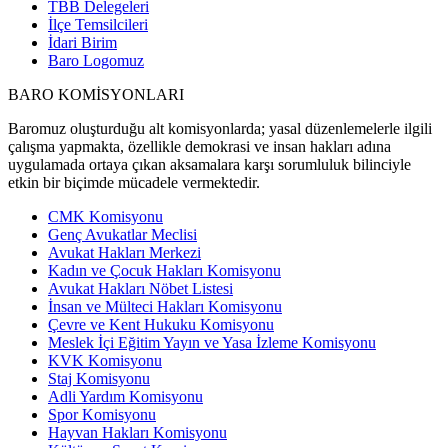
TBB Delegeleri
İlçe Temsilcileri
İdari Birim
Baro Logomuz
BARO KOMİSYONLARI
Baromuz oluşturduğu alt komisyonlarda; yasal düzenlemelerle ilgili
çalışma yapmakta, özellikle demokrasi ve insan hakları adına
uygulamada ortaya çıkan aksamalara karşı sorumluluk bilinciyle
etkin bir biçimde mücadele vermektedir.
CMK Komisyonu
Genç Avukatlar Meclisi
Avukat Hakları Merkezi
Kadın ve Çocuk Hakları Komisyonu
Avukat Hakları Nöbet Listesi
İnsan ve Mülteci Hakları Komisyonu
Çevre ve Kent Hukuku Komisyonu
Meslek İçi Eğitim Yayın ve Yasa İzleme Komisyonu
KVK Komisyonu
Staj Komisyonu
Adli Yardım Komisyonu
Spor Komisyonu
Hayvan Hakları Komisyonu