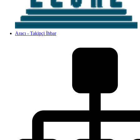
Aracı - Takipçi İhbar