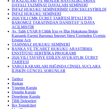
İŞ KAZALARI VE MESLEK HASTALIKLARINA
DAYALI TAZMİNAT DAVALARI SEMİNERİ
İNFAZ HUKUKU SEMİNERİMİZ GERÇEKLEŞTİRİLDİ
İNFAZ HUKUKU SEMİNERİ
2026 YILI CMK ÜCRET TARİFESİ İPTALİ İÇİN
BAROMUZ TARAFINDAN DANIŞTAY’A DAVA
AÇILMIŞTIR
Av. Talih UYAR 8 Ciltlik İcra ve İflas Hukukuna İlişkin
Kapsamlı Eserini Baromuz İnternet Sitesi Üzerinden Ücretsiz
Erişime Açtı
TAŞINMAZ HUKUKU SEMİNERİ
BANKA VE TİCARET HUKUKU ARAŞTIRMA
ENSTİTÜSÜ SERTİFİKA PROGRAMI
2026 YILI TAVSİYE EDİLEN AVUKATLIK ÜCRET
TARİFESİ
YARGI KARARLARI IŞIĞINDA CİNSEL SUÇLARA
İLİŞKİN GÜNCEL SORUNLAR
Tarihçe
Başkan
Yönetim Kurulu
Disiplin Kurulu
Denetleme Kurulu
TBB Delegeleri
İlçe Temsilcileri