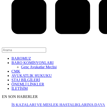
BAROMUZ
BARO KOMİSYONLARI
Genç Avukatlar Meclisi
CMK
AVUKATLIK HUKUKU
STAJ BİLGİLERİ
ÖNEMLİ LİNKLER
İLETİŞİM
EN SON HABERLER
İŞ KAZALARI VE MESLEK HASTALIKLARINA DAYAL