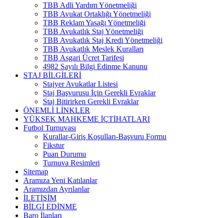
TBB Adli Yardım Yönetmeliği
TBB Avukat Ortaklığı Yönetmeliği
TBB Reklam Yasağı Yönetmeliği
TBB Avukatlık Staj Yönetmeliği
TBB Avukatlık Staj Kredi Yönetmeliği
TBB Avukatlık Meslek Kuralları
TBB Asgari Ücret Tarifesi
4982 Sayılı Bilgi Edinme Kanunu
STAJ BİLGİLERİ
Stajyer Avukatlar Listesi
Staj Başvurusu İçin Gerekli Evraklar
Staj Bitirirken Gerekli Evraklar
ÖNEMLİ LİNKLER
YÜKSEK MAHKEME İÇTİHATLARI
Futbol Turnuvası
Kurallar-Giriş Koşulları-Başvuru Formu
Fikstur
Puan Durumu
Turnuva Resimleri
Sitemap
Aramıza Yeni Katılanlar
Aramızdan Ayrılanlar
İLETİŞİM
BİLGİ EDİNME
Baro İlanları