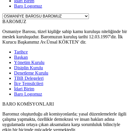
İdari Birim
Baro Logomuz
BAROMUZ
Osmaniye Barosu, tüzel kişiliğe sahip kamu kuruluşu niteliğinde bir
meslek kuruluşudur. Baromuzun kuruluş tarihi 12.03.1997'dir. İlk
Kurucu Başkanımız Av.Ünsal KÖKTEN' dir.
Tarihçe
Başkan
Yönetim Kurulu
Disiplin Kurulu
Denetleme Kurulu
TBB Delegeleri
İlçe Temsilcileri
İdari Birim
Baro Logomuz
BARO KOMİSYONLARI
Baromuz oluşturduğu alt komisyonlarda; yasal düzenlemelerle ilgili
çalışma yapmakta, özellikle demokrasi ve insan hakları adına
uygulamada ortaya çıkan aksamalara karşı sorumluluk bilinciyle
etkin bir biçimde mücadele vermektedir.