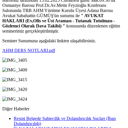
Baromuz tarafından 15.02.2025 Cumartesi günü Saat:09.30 da
Osmaniye Barosu Prof.Dr.Av.Metin Feyzioğlu Konferans
Salonunda TBB AHM Yürütme Kurulu Üyesi Adana Barosu
Avukat Sabahattin GÜMÜŞ'ün sunumu ile
" AVUKAT
HAKLARI (Ev,Ofis ve Üst Araması - Tutanak Tutulması -
Gözlemci Olarak Dava Takibi) "
konusunda düzenlenen eğitim
seminerimiz gerçekleştirilmiştir.
Seminer Sunumuna aşağıdaki linkten ulaşabilirsiniz.
AHM DERS NOTLARI.pdf
Diğer Haberler
Resmi Belgede Sahtecilik ve Dolandırıcılık Suçları (İban
Dolandırıcılığı)