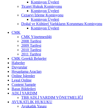
Komisyon Üyeleri
Ticaret Hukuk Komisyonu
Komisyon Üyeleri
Cezaevi İzleme Komisyonu
Komisyon Üyeleri
Doğal ve Kültürel Varlıkların Korunması Komisyonu
Komisyon Üyeleri
CMK
CMK Yönetmenliği
2008 Tarifesi
2009 Tarifesi
2010 Tarifesi
2011 Tarifesi
CMK Gerekli Belgeler
Haberler
Duyurular
Hesaplama Araçları
Online İşlemler
Legal Online
Content Sample
Basın Bildirileri
ADLİ YARDIM
TBB ADLİ YARDIM YÖNETMELİĞİ
AVUKATLIK HUKUKU
Avukatlık Yasası