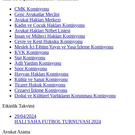
CMK Komisyonu
Genç Avukatlar Meclisi
Avukat Hakları Merkezi
Kadın ve Çocuk Hakları Komisyonu
Avukat Hakları Nöbet Listesi
İnsan ve Mülteci Hakları Komisyonu
Çevre ve Kent Hukuku Komisyonu
Meslek İçi Eğitim Yayın ve Yasa İzleme Komisyonu
KVK Komisyonu
Staj Komisyonu
Adli Yardım Komisyonu
Spor Komisyonu
Hayvan Hakları Komisyonu
Kültür ve Sanat Komisyonu
Ticaret Hukuk Komisyonu
Cezaevi İzleme Komisyonu
Doğal ve Kültürel Varlıkların Korunması Komisyonu
Etkinlik
Takvimi
29/04/2024
HALI SAHA FUTBOL TURNUVASI 2024
Avukat Arama