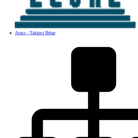
Aracı - Takipçi İhbar