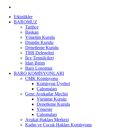
Etkinlikler
BAROMUZ
Tarihçe
Başkan
Yönetim Kurulu
Disiplin Kurulu
Denetleme Kurulu
TBB Delegeleri
İlçe Temsilcileri
İdari Birim
Baro Logomuz
BARO KOMİSYONLARI
CMK Komisyonu
Komisyon Üyeleri
Çalışmaları
Genç Avukatlar Meclisi
Yürütme Kurulu
Denetleme Kurulu
Yönerge
Çalışmaları
Avukat Hakları Merkezi
Kadın ve Çocuk Hakları Komisyonu