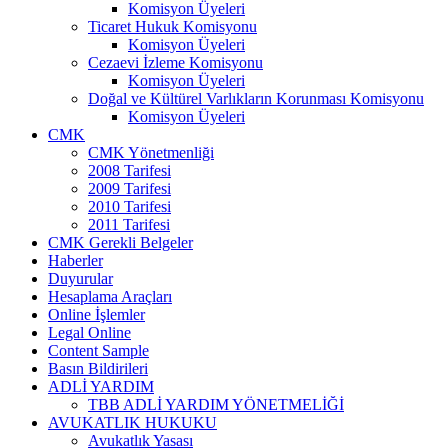
Komisyon Üyeleri
Ticaret Hukuk Komisyonu
Komisyon Üyeleri
Cezaevi İzleme Komisyonu
Komisyon Üyeleri
Doğal ve Kültürel Varlıkların Korunması Komisyonu
Komisyon Üyeleri
CMK
CMK Yönetmenliği
2008 Tarifesi
2009 Tarifesi
2010 Tarifesi
2011 Tarifesi
CMK Gerekli Belgeler
Haberler
Duyurular
Hesaplama Araçları
Online İşlemler
Legal Online
Content Sample
Basın Bildirileri
ADLİ YARDIM
TBB ADLİ YARDIM YÖNETMELİĞİ
AVUKATLIK HUKUKU
Avukatlık Yasası