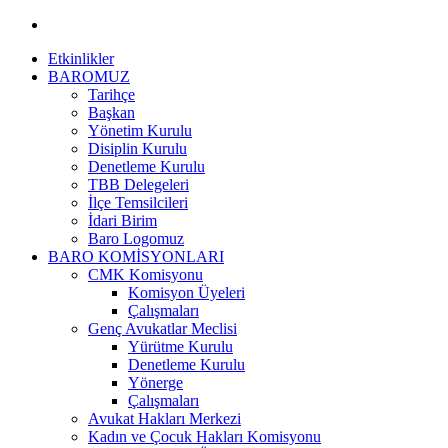
Etkinlikler
BAROMUZ
Tarihçe
Başkan
Yönetim Kurulu
Disiplin Kurulu
Denetleme Kurulu
TBB Delegeleri
İlçe Temsilcileri
İdari Birim
Baro Logomuz
BARO KOMİSYONLARI
CMK Komisyonu
Komisyon Üyeleri
Çalışmaları
Genç Avukatlar Meclisi
Yürütme Kurulu
Denetleme Kurulu
Yönerge
Çalışmaları
Avukat Hakları Merkezi
Kadın ve Çocuk Hakları Komisyonu