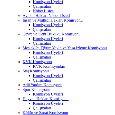
Komisyon Üyeleri
Çalışmaları
Nöbet Listesi
Avukat Hakları Nöbet Listesi
İnsan ve Mülteci Hakları Komisyonu
Komisyon Üyeleri
Çalışmaları
Çevre ve Kent Hukuku Komisyonu
Komisyon Üyeleri
Çalışmaları
Meslek İçi Eğitim Yayın ve Yasa İzleme Komisyonu
Komisyon Üyeleri
Çalışmaları
KVK Komisyonu
KVK Komisyonları
Staj Komisyonu
Komisyon Üyeleri
Çalışmaları
Adli Yardım Komisyonu
Spor Komisyonu
Komisyon Üyeleri
Hayvan Hakları Komisyonu
Komisyon Üyeleri
Çalışmaları
Kültür ve Sanat Komisyonu