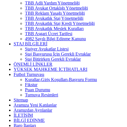
TBB Adli Yardım Yönetmeliği
TBB Avukat Ortaklığı Yönetmeliği
TBB Reklam Yasağı Yönetmeliği
TBB Avukatlık Staj Yönetmeliği
TBB Avukatlık Staj Kredi Yönetmeliği
TBB Avukatlık Meslek Kuralları
TBB Asgari Ücret Tarifesi
4982 Sayılı Bilgi Edinme Kanunu
STAJ BİLGİLERİ
Stajyer Avukatlar Listesi
Staj Başvurusu İçin Gerekli Evraklar
Staj Bitirirken Gerekli Evraklar
ÖNEMLİ LİNKLER
YÜKSEK MAHKEME İÇTİHATLARI
Futbol Turnuvası
Kurallar-Giriş Koşulları-Başvuru Formu
Fikstur
Puan Durumu
Turnuva Resimleri
Sitemap
Aramıza Yeni Katılanlar
Aramızdan Ayrılanlar
İLETİŞİM
BİLGİ EDİNME
Baro İlanları