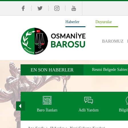
Haberler
Duyurular
BAROMUZ
EN SON HABERLER
Resmi Belgede Sahtecil
İŞ KAZALARI VE 
ol Turnuvası
Baro İlanları
Adli Yardım
Bilgi