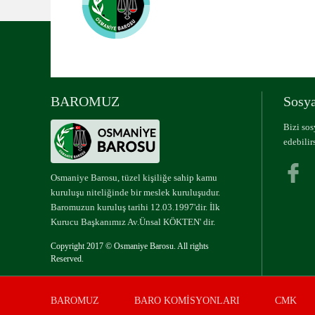
UYUMLU MOBİL 
BAROMUZ
Sosya
Bizi so
edebilirs
Osmaniye Barosu, tüzel kişiliğe sahip kamu
kuruluşu niteliğinde bir meslek kuruluşudur.
Baromuzun kuruluş tarihi 12.03.1997'dir. İlk
Kurucu Başkanımız Av.Ünsal KÖKTEN' dir.
Copyright 2017 © Osmaniye Barosu. All rights
Reserved.
BAROMUZ
BARO KOMİSYONLARI
CMK