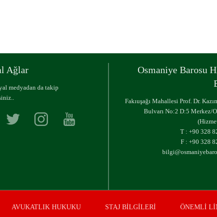
CİHAZLAR
l Ağlar
Osmaniye Barosu H
syal medyadan da takip
iniz..
Fakıuşağı Mahallesi Prof. Dr. Kaz
Bulvarı No:2 D:5 Merkez/
(Hizmet
T :
+90 328 8
F : +90 328 8
bilgi@osmaniyebaros
AVUKATLIK HUKUKU
STAJ BİLGİLERİ
ÖNEMLİ L