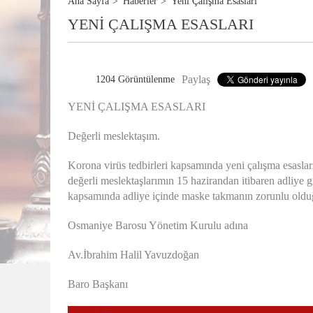
Ana Sayfa
Haberler
Yeni Çalişma Esaslari
YENİ ÇALIŞMA ESASLARI
Paylaş
1204 Görüntülenme
YENİ ÇALIŞMA ESASLARI
Değerli meslektaşım.
Korona virüs tedbirleri kapsamında yeni çalışma esasla
değerli meslektaşlarımın 15 hazirandan itibaren adliye g
kapsamında adliye içinde maske takmanın zorunlu olduğ
Osmaniye Barosu Yönetim Kurulu adına
Av.İbrahim Halil Yavuzdoğan
Baro Başkanı