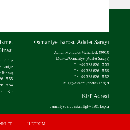
izmet
Osmaniye Barosu Adalet Sarayı
Binası
Adnan Menderes Mahallesi, 80010
Merkez/Osmaniye (Adalet Sarayı)
ım Tülüce
T :
+90 328 826 15 53
Osmaniye
T :
+90 328 826 15 59
 Binası)
F : +90 328 826 15 52
26 15 55
bilgi@osmaniyebarosu.org.tr
26 15 54
u.org.tr
KEP Adresi
osmaniyebarobaskanligi@hs01.kep.tr
İNKLER
İLETİŞİM