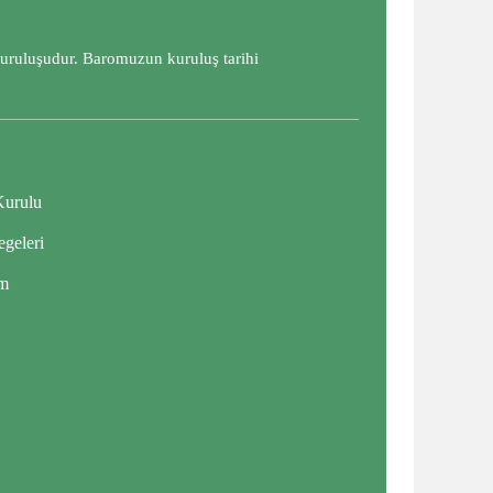
kuruluşudur. Baromuzun kuruluş tarihi
Kurulu
geleri
im