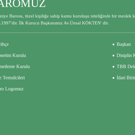
AROMUZ
iye Barosu, tüzel kişiliğe sahip kamu kuruluşu niteliğinde bir meslek 
.1997'dir. İlk Kurucu Başkanımız Av.Ünsal KÖKTEN' dir.
rihçe
Başkan
netim Kurulu
Disiplin 
netleme Kurulu
TBB Dele
e Temsilcileri
İdari Bir
ro Logomuz