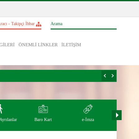
racı - Takipçi İhbar
GİLERİ
ÖNEMLİ LİNKLER
İLETİŞİM
yrılanlar
Baro Kart
e-İmza
Etkinlikl