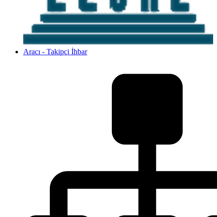
Aracı - Takipçi İhbar