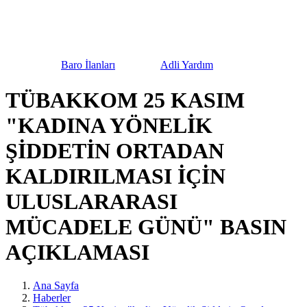
urnuvası
Baro İlanları
Adli Yardım
Bilgilendi
TÜBAKKOM 25 KASIM
"KADINA YÖNELİK
ŞİDDETİN ORTADAN
KALDIRILMASI İÇİN
ULUSLARARASI
MÜCADELE GÜNÜ" BASIN
AÇIKLAMASI
Ana Sayfa
Haberler