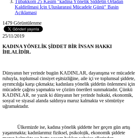
Tübakkom 25 Kasim "kadina Yönelik Şiddetin Ortadan
Kaldirilmasi İçin Uluslararasi Mücadele Günü" Basin
Açiklamasi
1479 Görüntülenme
25/11/2019
KADINA YÖNELİK ŞİDDET BİR İNSAN HAKKI
İHLALİDİR.
Dünyanın her yerinde bugün KADINLAR, dayanışma ve mücadele
ruhuyla, toplumsal cinsiyet eşitsizliğine, aile içi ve toplumsal şiddete,
ayrımcılığa karşı çıkmakta; kadınlara yönelik şiddetin önlenmesi için
mücadele çağrısı yapmakta ve çözüm önerileri sunmaktadır. Çünkü
KADINLAR, ne yazık ki dünyanın her yerinde hukuki, ekonomik,
sosyal ve siyasal alanda saldırıya maruz kalmakta ve sömürüye
uğramaktadır.
Ülkemizde ise, kadına yönelik şiddette her geçen gün artış
yaşanmakta; kadınlarımız fiziksel, psikolojik, ekonomik şiddete