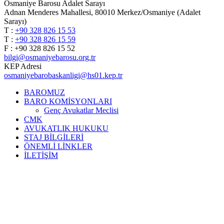
Osmaniye Barosu Adalet Sarayı
Adnan Menderes Mahallesi, 80010 Merkez/Osmaniye (Adalet
Sarayı)
T :
+90 328 826 15 53
T :
+90 328 826 15 59
F : +90 328 826 15 52
bilgi@osmaniyebarosu.org.tr
KEP Adresi
osmaniyebarobaskanligi@hs01.kep.tr
BAROMUZ
BARO KOMİSYONLARI
Genç Avukatlar Meclisi
CMK
AVUKATLIK HUKUKU
STAJ BİLGİLERİ
ÖNEMLİ LİNKLER
İLETİŞİM