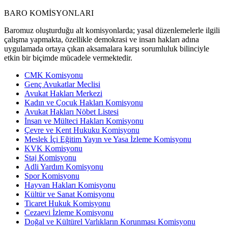
BARO KOMİSYONLARI
Baromuz oluşturduğu alt komisyonlarda; yasal düzenlemelerle ilgili
çalışma yapmakta, özellikle demokrasi ve insan hakları adına
uygulamada ortaya çıkan aksamalara karşı sorumluluk bilinciyle
etkin bir biçimde mücadele vermektedir.
CMK Komisyonu
Genç Avukatlar Meclisi
Avukat Hakları Merkezi
Kadın ve Çocuk Hakları Komisyonu
Avukat Hakları Nöbet Listesi
İnsan ve Mülteci Hakları Komisyonu
Çevre ve Kent Hukuku Komisyonu
Meslek İçi Eğitim Yayın ve Yasa İzleme Komisyonu
KVK Komisyonu
Staj Komisyonu
Adli Yardım Komisyonu
Spor Komisyonu
Hayvan Hakları Komisyonu
Kültür ve Sanat Komisyonu
Ticaret Hukuk Komisyonu
Cezaevi İzleme Komisyonu
Doğal ve Kültürel Varlıkların Korunması Komisyonu