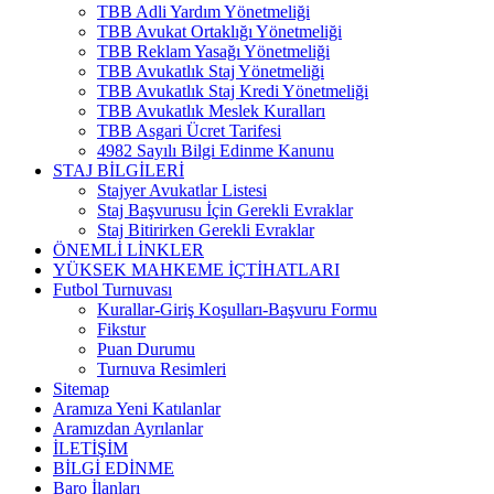
TBB Adli Yardım Yönetmeliği
TBB Avukat Ortaklığı Yönetmeliği
TBB Reklam Yasağı Yönetmeliği
TBB Avukatlık Staj Yönetmeliği
TBB Avukatlık Staj Kredi Yönetmeliği
TBB Avukatlık Meslek Kuralları
TBB Asgari Ücret Tarifesi
4982 Sayılı Bilgi Edinme Kanunu
STAJ BİLGİLERİ
Stajyer Avukatlar Listesi
Staj Başvurusu İçin Gerekli Evraklar
Staj Bitirirken Gerekli Evraklar
ÖNEMLİ LİNKLER
YÜKSEK MAHKEME İÇTİHATLARI
Futbol Turnuvası
Kurallar-Giriş Koşulları-Başvuru Formu
Fikstur
Puan Durumu
Turnuva Resimleri
Sitemap
Aramıza Yeni Katılanlar
Aramızdan Ayrılanlar
İLETİŞİM
BİLGİ EDİNME
Baro İlanları