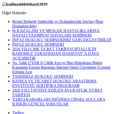
Diğer Haberler
Resmi Belgede Sahtecilik ve Dolandırıcılık Suçları (İban
Dolandırıcılığı)
İŞ KAZALARI VE MESLEK HASTALIKLARINA
DAYALI TAZMİNAT DAVALARI SEMİNERİ
İNFAZ HUKUKU SEMİNERİMİZ GERÇEKLEŞTİRİLDİ
İNFAZ HUKUKU SEMİNERİ
2026 YILI CMK ÜCRET TARİFESİ İPTALİ İÇİN
BAROMUZ TARAFINDAN DANIŞTAY’A DAVA
AÇILMIŞTIR
Av. Talih UYAR 8 Ciltlik İcra ve İflas Hukukuna İlişkin
Kapsamlı Eserini Baromuz İnternet Sitesi Üzerinden Ücretsiz
Erişime Açtı
TAŞINMAZ HUKUKU SEMİNERİ
BANKA VE TİCARET HUKUKU ARAŞTIRMA
ENSTİTÜSÜ SERTİFİKA PROGRAMI
2026 YILI TAVSİYE EDİLEN AVUKATLIK ÜCRET
TARİFESİ
YARGI KARARLARI IŞIĞINDA CİNSEL SUÇLARA
İLİŞKİN GÜNCEL SORUNLAR
Tarihçe