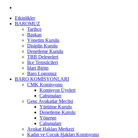
Etkinlikler
BAROMUZ
Tarihçe
Başkan
Yönetim Kurulu
Disiplin Kurulu
Denetleme Kurulu
TBB Delegeleri
İlçe Temsilcileri
İdari Birim
Baro Logomuz
BARO KOMİSYONLARI
CMK Komisyonu
Komisyon Üyeleri
Çalışmaları
Genç Avukatlar Meclisi
Yürütme Kurulu
Denetleme Kurulu
Yönerge
Çalışmaları
Avukat Hakları Merkezi
Kadın ve Çocuk Hakları Komisyonu