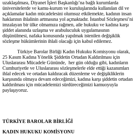
uzaklaşılması, Diyanet İşleri Başkanlığı’na bağlı kurumlarda
üniversitelerde ve kamu-kurum ve kuruluşlarında kullanılan dil ve
açıklamalar kadın mücadelesini olumsuz etkilemekte, kadının insan
haklarının ihlalinin artmasına yol açmaktadır. İstanbul Sözleşmesi’ni
imzalayan bir ülke olmamıza rağmen, aile hukuku ve kadına karşı
şiddet alanında uzlaşma ve arabuluculuk uygulamasının
düşünülmesi, nafaka konusunda yapılmak istenilen değişiklik
sözleşme hükümlerinin ihlali olacağı için kabul edilemez.
Türkiye Barolar Birliği Kadın Hukuku Komisyonu olarak,
25 Kasım Kadına Yönelik Şiddetin Ortadan Kaldırılması için
Uluslararası Mücadele Gününde, her gün olduğu gibi, kadınların
Cumhuriyetle ve Uluslararası sözleşmelerle elde ettiği kazanımları
ihlal edecek ve ortadan kaldıracak düzenleme ve değişikliklerin
karşısında olmaya devam edeceğimizi, kadına karşı şiddetin ortadan
kaldırılması için mücadelemizi sürdüreceğimizi kamuoyuyla
paylaşıyoruz.
TÜRKİYE BAROLAR BİRLİĞİ
KADIN HUKUKU KOMİSYONU