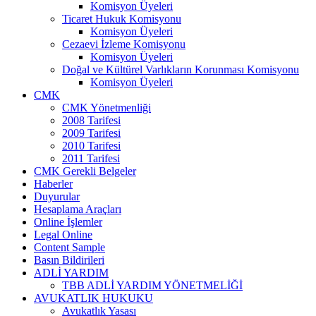
Komisyon Üyeleri
Ticaret Hukuk Komisyonu
Komisyon Üyeleri
Cezaevi İzleme Komisyonu
Komisyon Üyeleri
Doğal ve Kültürel Varlıkların Korunması Komisyonu
Komisyon Üyeleri
CMK
CMK Yönetmenliği
2008 Tarifesi
2009 Tarifesi
2010 Tarifesi
2011 Tarifesi
CMK Gerekli Belgeler
Haberler
Duyurular
Hesaplama Araçları
Online İşlemler
Legal Online
Content Sample
Basın Bildirileri
ADLİ YARDIM
TBB ADLİ YARDIM YÖNETMELİĞİ
AVUKATLIK HUKUKU
Avukatlık Yasası