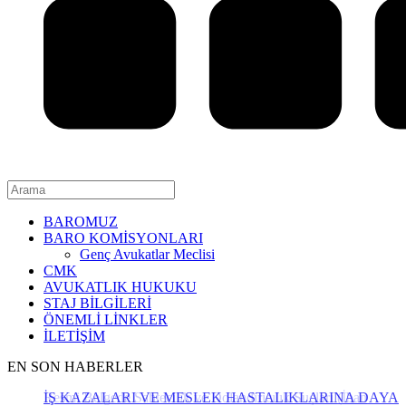
BAROMUZ
BARO KOMİSYONLARI
Genç Avukatlar Meclisi
CMK
AVUKATLIK HUKUKU
STAJ BİLGİLERİ
ÖNEMLİ LİNKLER
İLETİŞİM
EN SON HABERLER
İŞ KAZALARI VE MESLEK HASTALIKLARINA DAYAL