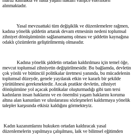
maruz kalmakta ve hatta yaşam hakları vahşice ellerinden
alınmaktadır.
Yasal mevzuattaki tüm değişiklik ve düzenlemelere rağmen,
kadına yönelik şiddetin artarak devam etmesinin nedeni toplumsal
zihniyet dönüşümünün sağlanamamış olması ve şiddetin kaynağına
odaklı çözümlerin geliştirilmemiş olmasıdır.
Kadına yönelik şiddetin ortadan kaldırılması için temel öğe,
mevcut toplumsal zihniyetin değiştirilmesidir. Bu bağlamda, devletin
çok yönlü ve bütüncül politikalar üretmesi yanında, bu mücadelenin
toplumsal düzeyde, genele yayılarak etkin ve kararlı bir şekilde
yürütülmesi gerekmektedir. Ancak pratikte devletin, zihniyet
dönüşümüne yol açacak politikalar oluşturmadığı gibi tam tersi
kadınların insan haklarını ve en önemlisi yaşam haklarını koruma
altına alan kanunları ve uluslararası sözleşmeleri kaldırmaya yönelik
talepler karşısında etkisiz kaldığını görmekteyiz.
Kadın kazanımlarını hukuken ortadan kaldıracak yasal
düzenlemelerin yapılmaya çalışılması, laik ve bilimsel eğitimden