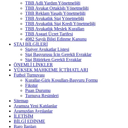
TBB Adli Yardım Yönetmeliği
TBB Avukat Ortaklığı Yönetmeliği
TBB Reklam Yasağı Yönetmeliği
TBB Avukatlık Staj Yönetmeliği
TBB Avukatlık Staj Kredi Yönetmeliği
TBB Avukatlık Meslek Kuralları
TBB Asgari Ücret Tarifesi
4982 Sayılı Bilgi Edinme Kanunu
STAJ BİLGİLERİ
Stajyer Avukatlar Listesi
Staj Başvurusu İçin Gerekli Evraklar
Staj Bitirirken Gerekli Evraklar
ÖNEMLİ LİNKLER
YÜKSEK MAHKEME İÇTİHATLARI
Futbol Turnuvası
Kurallar-Giriş Koşulları-Başvuru Formu
Fikstur
Puan Durumu
Turnuva Resimleri
Sitemap
Aramıza Yeni Katılanlar
Aramızdan Ayrılanlar
İLETİŞİM
BİLGİ EDİNME
Baro İlanları