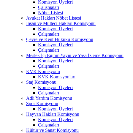
Komisyon Üyeleri
Çalışmaları
Nöbet Listesi
Avukat Hakları Nöbet Listesi
İnsan ve Mülteci Hakları Komisyonu
Komisyon Üyeleri
Çalışmaları
Çevre ve Kent Hukuku Komisyonu
Komisyon Üyeleri
Çalışmaları
Meslek İçi Eğitim Yayın ve Yasa İzleme Komisyonu
Komisyon Üyeleri
Çalışmaları
KVK Komisyonu
KVK Komisyonları
Staj Komisyonu
Komisyon Üyeleri
Çalışmaları
Adli Yardım Komisyonu
Spor Komisyonu
Komisyon Üyeleri
Hayvan Hakları Komisyonu
Komisyon Üyeleri
Çalışmaları
Kültür ve Sanat Komisyonu