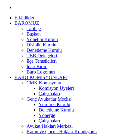
Etkinlikler
BAROMUZ
Tarihçe
Başkan
Yönetim Kurulu
Disiplin Kurulu
Denetleme Kurulu
TBB Delegeleri
İlçe Temsilcileri
İdari Birim
Baro Logomuz
BARO KOMİSYONLARI
CMK Komisyonu
Komisyon Üyeleri
Çalışmaları
Genç Avukatlar Meclisi
Yürütme Kurulu
Denetleme Kurulu
Yönerge
Çalışmaları
Avukat Hakları Merkezi
Kadın ve Çocuk Hakları Komisyonu