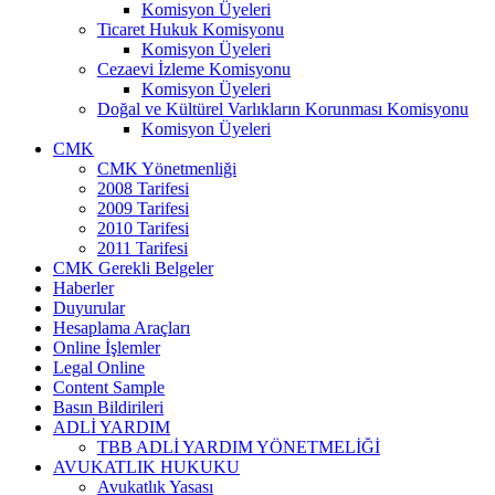
Komisyon Üyeleri
Ticaret Hukuk Komisyonu
Komisyon Üyeleri
Cezaevi İzleme Komisyonu
Komisyon Üyeleri
Doğal ve Kültürel Varlıkların Korunması Komisyonu
Komisyon Üyeleri
CMK
CMK Yönetmenliği
2008 Tarifesi
2009 Tarifesi
2010 Tarifesi
2011 Tarifesi
CMK Gerekli Belgeler
Haberler
Duyurular
Hesaplama Araçları
Online İşlemler
Legal Online
Content Sample
Basın Bildirileri
ADLİ YARDIM
TBB ADLİ YARDIM YÖNETMELİĞİ
AVUKATLIK HUKUKU
Avukatlık Yasası