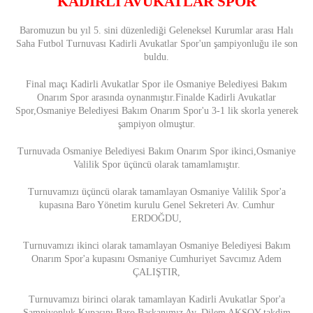
KADİRLİ AVUKATLAR SPOR
Baromuzun bu yıl 5. sini düzenlediği Geleneksel Kurumlar arası Halı
Saha Futbol Turnuvası Kadirli Avukatlar Spor'un şampiyonluğu ile son
buldu.
Final maçı Kadirli Avukatlar Spor ile Osmaniye Belediyesi Bakım
Onarım Spor arasında oynanmıştır.Finalde Kadirli Avukatlar
Spor,Osmaniye Belediyesi Bakım Onarım Spor'u 3-1 lik skorla yenerek
şampiyon olmuştur.
Turnuvada Osmaniye Belediyesi Bakım Onarım Spor ikinci,Osmaniye
Valilik Spor üçüncü olarak tamamlamıştır.
Turnuvamızı üçüncü olarak tamamlayan Osmaniye Valilik Spor'a
kupasına Baro Yönetim kurulu Genel Sekreteri Av. Cumhur
ERDOĞDU,
Turnuvamızı ikinci olarak tamamlayan Osmaniye Belediyesi Bakım
Onarım Spor'a kupasını Osmaniye Cumhuriyet Savcımız Adem
ÇALIŞTIR,
Turnuvamızı birinci olarak tamamlayan Kadirli Avukatlar Spor'a
Şampiyonluk Kupasını Baro Başkanımız Av. Dilem AKSOY takdim