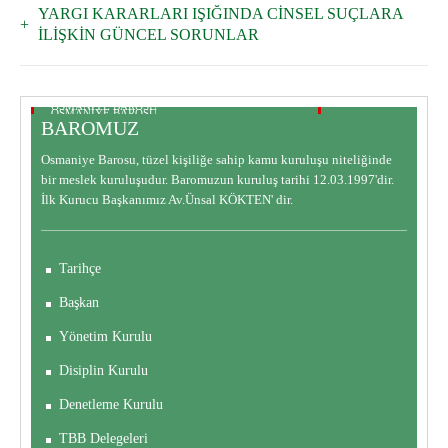
YARGI KARARLARI IŞIĞINDA CİNSEL SUÇLARA
İLİŞKİN GÜNCEL SORUNLAR
OSMANİYE BAROSU
OSMANİYE BAROSU
BAROMUZ
BAROMUZ
BARO KOMİSYONLARI
Osmaniye Barosu, tüzel kişiliğe sahip kamu kuruluşu niteliğinde
bir meslek kuruluşudur. Baromuzun kuruluş tarihi 12.03.1997'dir.
İlk Kurucu Başkanımız Av.Ünsal KÖKTEN' dir.
Tarihçe
Başkan
Yönetim Kurulu
Disiplin Kurulu
Denetleme Kurulu
TBB Delegeleri