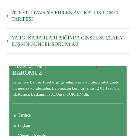
2026 YILI TAVSİYE EDİLEN AVUKATLIK ÜCRET
TARİFESİ
YARGI KARARLARI IŞIĞINDA CİNSEL SUÇLARA
İLİŞKİN GÜNCEL SORUNLAR
OSMANİYE BAROSU
OSMANİYE BAROSU
BAROMUZ
BAROMUZ
BARO KOMİSYONLARI
Osmaniye Barosu, tüzel kişiliğe sahip kamu kuruluşu niteliğinde
bir meslek kuruluşudur. Baromuzun kuruluş tarihi 12.03.1997'dir.
İlk Kurucu Başkanımız Av.Ünsal KÖKTEN' dir.
Tarihçe
Başkan
Yönetim Kurulu