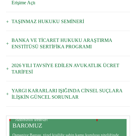
Erişime Açtı
TAŞINMAZ HUKUKU SEMİNERİ
BANKA VE TİCARET HUKUKU ARAŞTIRMA
ENSTİTÜSÜ SERTİFİKA PROGRAMI
2026 YILI TAVSİYE EDİLEN AVUKATLIK ÜCRET
TARİFESİ
YARGI KARARLARI IŞIĞINDA CİNSEL SUÇLARA
İLİŞKİN GÜNCEL SORUNLAR
OSMANİYE BAROSU
OSMANİYE BAROSU
BAROMUZ
BAROMUZ
BARO KOMİSYONLARI
Osmaniye Barosu, tüzel kişiliğe sahip kamu kuruluşu niteliğinde