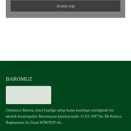
Osmaniye Barosu
UYUMLU MOBİL CİHAZLAR
BAROMUZ
Osmaniye Barosu, tüzel kişiliğe sahip kamu kuruluşu niteliğinde bir
meslek kuruluşudur. Baromuzun kuruluş tarihi 12.03.1997'dir. İlk Kurucu
Başkanımız Av.Ünsal KÖKTEN' dir.