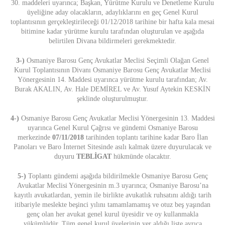
30. maddeleri uyarınca; Başkan, Yürütme Kurulu ve Denetleme Kurulu
üyeliğine aday olacakların, adaylıklarını en geç Genel Kurul
toplantısının gerçekleştirileceği 01/12/2018 tarihine bir hafta kala mesai
bitimine kadar yürütme kurulu tarafından oluşturulan ve aşağıda
belirtilen Divana bildirmeleri gerekmektedir.
3-)
Osmaniye Barosu Genç Avukatlar Meclisi Seçimli Olağan Genel
Kurul Toplantısının Divanı Osmaniye Barosu Genç Avukatlar Meclisi
Yönergesinin 14. Maddesi uyarınca yürütme kurulu tarafından; Av.
Burak AKALIN, Av. Hale DEMİREL ve Av. Yusuf Aytekin KESKİN
şeklinde oluşturulmuştur.
4-)
Osmaniye Barosu Genç Avukatlar Meclisi Yönergesinin 13. Maddesi
uyarınca Genel Kurul Çağrısı ve gündemi Osmaniye Barosu
merkezinde
07/11/2018
tarihinden toplantı tarihine kadar Baro İlan
Panoları ve Baro İnternet Sitesinde asılı kalmak üzere duyurulacak ve
duyuru
TEBLİGAT
hükmünde olacaktır.
5-)
Toplantı gündemi aşağıda bildirilmekle Osmaniye Barosu Genç
Avukatlar Meclisi Yönergesinin m.3 uyarınca; Osmaniye Barosu’na
kayıtlı avukatlardan, yemin ile birlikte avukatlık ruhsatını aldığı tarih
itibariyle meslekte beşinci yılını tamamlamamış ve otuz beş yaşından
genç olan her avukat genel kurul üyesidir ve oy kullanmakla
yükümlüdür. Tüm genel kurul üyelerinin yer aldığı liste ayrıca