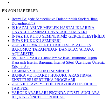
EN SON HABERLER
Resmi Belgede Sahtecilik ve Dolandırıcılık Suçları (İban
Dolandırıcılığı)
İŞ KAZALARI VE MESLEK HASTALIKLARINA
DAYALI TAZMİNAT DAVALARI SEMİNERİ
İNFAZ HUKUKU SEMİNERİMİZ GERÇEKLEŞTİRİLDİ
İNFAZ HUKUKU SEMİNERİ
2026 YILI CMK ÜCRET TARİFESİ İPTALİ İÇİN
BAROMUZ TARAFINDAN DANIŞTAY’A DAVA
AÇILMIŞTIR
Av. Talih UYAR 8 Ciltlik İcra ve İflas Hukukuna İlişkin
Kapsamlı Eserini Baromuz İnternet Sitesi Üzerinden Ücretsiz
Erişime Açtı
TAŞINMAZ HUKUKU SEMİNERİ
BANKA VE TİCARET HUKUKU ARAŞTIRMA
ENSTİTÜSÜ SERTİFİKA PROGRAMI
2026 YILI TAVSİYE EDİLEN AVUKATLIK ÜCRET
TARİFESİ
YARGI KARARLARI IŞIĞINDA CİNSEL SUÇLARA
İLİŞKİN GÜNCEL SORUNLAR