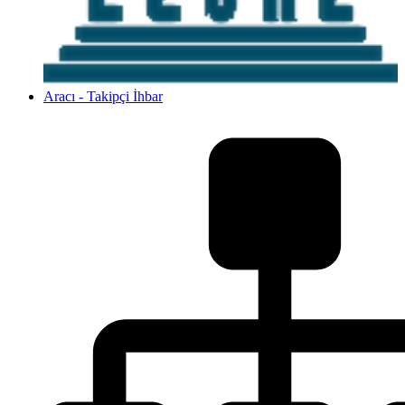
Aracı - Takipçi İhbar