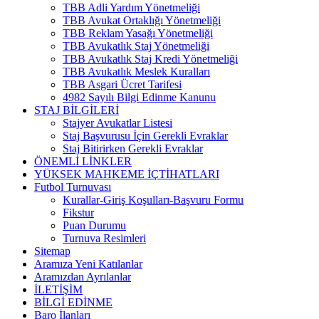
TBB Adli Yardım Yönetmeliği
TBB Avukat Ortaklığı Yönetmeliği
TBB Reklam Yasağı Yönetmeliği
TBB Avukatlık Staj Yönetmeliği
TBB Avukatlık Staj Kredi Yönetmeliği
TBB Avukatlık Meslek Kuralları
TBB Asgari Ücret Tarifesi
4982 Sayılı Bilgi Edinme Kanunu
STAJ BİLGİLERİ
Stajyer Avukatlar Listesi
Staj Başvurusu İçin Gerekli Evraklar
Staj Bitirirken Gerekli Evraklar
ÖNEMLİ LİNKLER
YÜKSEK MAHKEME İÇTİHATLARI
Futbol Turnuvası
Kurallar-Giriş Koşulları-Başvuru Formu
Fikstur
Puan Durumu
Turnuva Resimleri
Sitemap
Aramıza Yeni Katılanlar
Aramızdan Ayrılanlar
İLETİŞİM
BİLGİ EDİNME
Baro İlanları