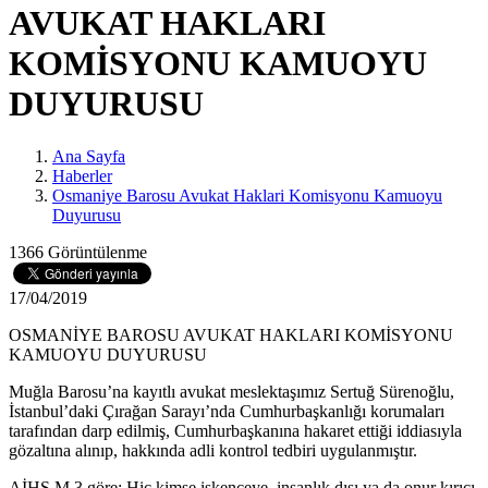
AVUKAT HAKLARI
KOMİSYONU KAMUOYU
DUYURUSU
Ana Sayfa
Haberler
Osmaniye Barosu Avukat Haklari Komisyonu Kamuoyu
Duyurusu
1366 Görüntülenme
17/04/2019
OSMANİYE BAROSU AVUKAT HAKLARI KOMİSYONU
KAMUOYU DUYURUSU
Muğla Barosu’na kayıtlı avukat meslektaşımız Sertuğ Sürenoğlu,
İstanbul’daki Çırağan Sarayı’nda Cumhurbaşkanlığı korumaları
tarafından darp edilmiş, Cumhurbaşkanına hakaret ettiği iddiasıyla
gözaltına alınıp, hakkında adli kontrol tedbiri uygulanmıştır.
AİHS M.3 göre; Hiç kimse işkenceye, insanlık dışı ya da onur kırıcı