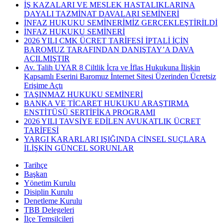
İŞ KAZALARI VE MESLEK HASTALIKLARINA
DAYALI TAZMİNAT DAVALARI SEMİNERİ
İNFAZ HUKUKU SEMİNERİMİZ GERÇEKLEŞTİRİLDİ
İNFAZ HUKUKU SEMİNERİ
2026 YILI CMK ÜCRET TARİFESİ İPTALİ İÇİN
BAROMUZ TARAFINDAN DANIŞTAY’A DAVA
AÇILMIŞTIR
Av. Talih UYAR 8 Ciltlik İcra ve İflas Hukukuna İlişkin
Kapsamlı Eserini Baromuz İnternet Sitesi Üzerinden Ücretsiz
Erişime Açtı
TAŞINMAZ HUKUKU SEMİNERİ
BANKA VE TİCARET HUKUKU ARAŞTIRMA
ENSTİTÜSÜ SERTİFİKA PROGRAMI
2026 YILI TAVSİYE EDİLEN AVUKATLIK ÜCRET
TARİFESİ
YARGI KARARLARI IŞIĞINDA CİNSEL SUÇLARA
İLİŞKİN GÜNCEL SORUNLAR
Tarihçe
Başkan
Yönetim Kurulu
Disiplin Kurulu
Denetleme Kurulu
TBB Delegeleri
İlçe Temsilcileri