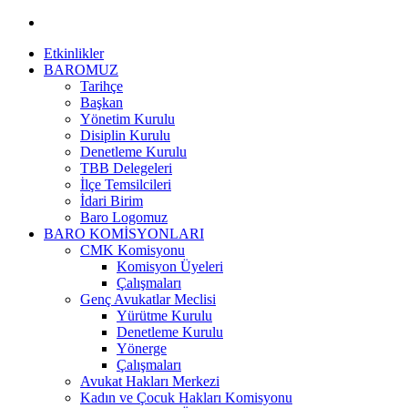
Etkinlikler
BAROMUZ
Tarihçe
Başkan
Yönetim Kurulu
Disiplin Kurulu
Denetleme Kurulu
TBB Delegeleri
İlçe Temsilcileri
İdari Birim
Baro Logomuz
BARO KOMİSYONLARI
CMK Komisyonu
Komisyon Üyeleri
Çalışmaları
Genç Avukatlar Meclisi
Yürütme Kurulu
Denetleme Kurulu
Yönerge
Çalışmaları
Avukat Hakları Merkezi
Kadın ve Çocuk Hakları Komisyonu