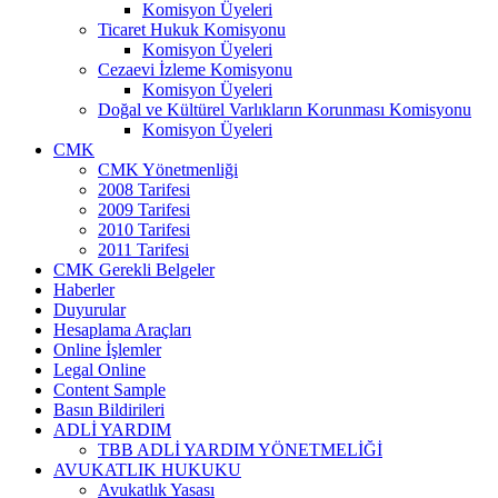
Komisyon Üyeleri
Ticaret Hukuk Komisyonu
Komisyon Üyeleri
Cezaevi İzleme Komisyonu
Komisyon Üyeleri
Doğal ve Kültürel Varlıkların Korunması Komisyonu
Komisyon Üyeleri
CMK
CMK Yönetmenliği
2008 Tarifesi
2009 Tarifesi
2010 Tarifesi
2011 Tarifesi
CMK Gerekli Belgeler
Haberler
Duyurular
Hesaplama Araçları
Online İşlemler
Legal Online
Content Sample
Basın Bildirileri
ADLİ YARDIM
TBB ADLİ YARDIM YÖNETMELİĞİ
AVUKATLIK HUKUKU
Avukatlık Yasası