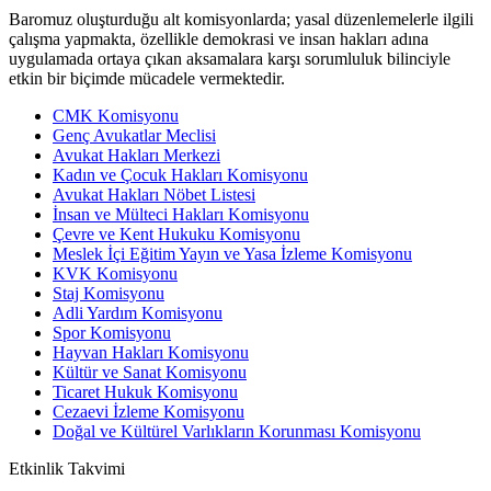
Baromuz oluşturduğu alt komisyonlarda; yasal düzenlemelerle ilgili
çalışma yapmakta, özellikle demokrasi ve insan hakları adına
uygulamada ortaya çıkan aksamalara karşı sorumluluk bilinciyle
etkin bir biçimde mücadele vermektedir.
CMK Komisyonu
Genç Avukatlar Meclisi
Avukat Hakları Merkezi
Kadın ve Çocuk Hakları Komisyonu
Avukat Hakları Nöbet Listesi
İnsan ve Mülteci Hakları Komisyonu
Çevre ve Kent Hukuku Komisyonu
Meslek İçi Eğitim Yayın ve Yasa İzleme Komisyonu
KVK Komisyonu
Staj Komisyonu
Adli Yardım Komisyonu
Spor Komisyonu
Hayvan Hakları Komisyonu
Kültür ve Sanat Komisyonu
Ticaret Hukuk Komisyonu
Cezaevi İzleme Komisyonu
Doğal ve Kültürel Varlıkların Korunması Komisyonu
Etkinlik
Takvimi