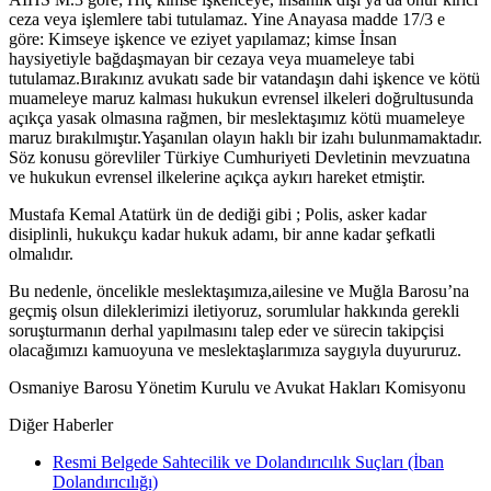
ceza veya işlemlere tabi tutulamaz. Yine Anayasa madde 17/3 e
göre: Kimseye işkence ve eziyet yapılamaz; kimse İnsan
haysiyetiyle bağdaşmayan bir cezaya veya muameleye tabi
tutulamaz.Bırakınız avukatı sade bir vatandaşın dahi işkence ve kötü
muameleye maruz kalması hukukun evrensel ilkeleri doğrultusunda
açıkça yasak olmasına rağmen, bir meslektaşımız kötü muameleye
maruz bırakılmıştır.Yaşanılan olayın haklı bir izahı bulunmamaktadır.
Söz konusu görevliler Türkiye Cumhuriyeti Devletinin mevzuatına
ve hukukun evrensel ilkelerine açıkça aykırı hareket etmiştir.
Mustafa Kemal Atatürk ün de dediği gibi ; Polis, asker kadar
disiplinli, hukukçu kadar hukuk adamı, bir anne kadar şefkatli
olmalıdır.
Bu nedenle, öncelikle meslektaşımıza,ailesine ve Muğla Barosu’na
geçmiş olsun dileklerimizi iletiyoruz, sorumlular hakkında gerekli
soruşturmanın derhal yapılmasını talep eder ve sürecin takipçisi
olacağımızı kamuoyuna ve meslektaşlarımıza saygıyla duyururuz.
Osmaniye Barosu Yönetim Kurulu ve Avukat Hakları Komisyonu
Diğer Haberler
Resmi Belgede Sahtecilik ve Dolandırıcılık Suçları (İban
Dolandırıcılığı)