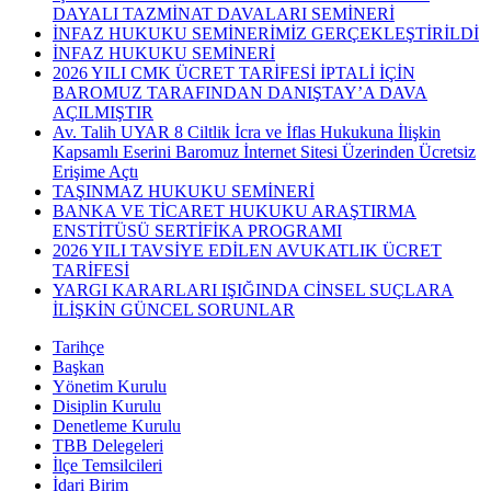
DAYALI TAZMİNAT DAVALARI SEMİNERİ
İNFAZ HUKUKU SEMİNERİMİZ GERÇEKLEŞTİRİLDİ
İNFAZ HUKUKU SEMİNERİ
2026 YILI CMK ÜCRET TARİFESİ İPTALİ İÇİN
BAROMUZ TARAFINDAN DANIŞTAY’A DAVA
AÇILMIŞTIR
Av. Talih UYAR 8 Ciltlik İcra ve İflas Hukukuna İlişkin
Kapsamlı Eserini Baromuz İnternet Sitesi Üzerinden Ücretsiz
Erişime Açtı
TAŞINMAZ HUKUKU SEMİNERİ
BANKA VE TİCARET HUKUKU ARAŞTIRMA
ENSTİTÜSÜ SERTİFİKA PROGRAMI
2026 YILI TAVSİYE EDİLEN AVUKATLIK ÜCRET
TARİFESİ
YARGI KARARLARI IŞIĞINDA CİNSEL SUÇLARA
İLİŞKİN GÜNCEL SORUNLAR
Tarihçe
Başkan
Yönetim Kurulu
Disiplin Kurulu
Denetleme Kurulu
TBB Delegeleri
İlçe Temsilcileri
İdari Birim