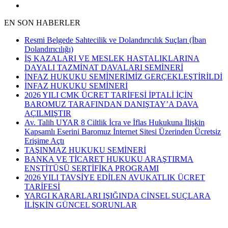
EN SON HABERLER
Resmi Belgede Sahtecilik ve Dolandırıcılık Suçları (İban
Dolandırıcılığı)
İŞ KAZALARI VE MESLEK HASTALIKLARINA
DAYALI TAZMİNAT DAVALARI SEMİNERİ
İNFAZ HUKUKU SEMİNERİMİZ GERÇEKLEŞTİRİLDİ
İNFAZ HUKUKU SEMİNERİ
2026 YILI CMK ÜCRET TARİFESİ İPTALİ İÇİN
BAROMUZ TARAFINDAN DANIŞTAY’A DAVA
AÇILMIŞTIR
Av. Talih UYAR 8 Ciltlik İcra ve İflas Hukukuna İlişkin
Kapsamlı Eserini Baromuz İnternet Sitesi Üzerinden Ücretsiz
Erişime Açtı
TAŞINMAZ HUKUKU SEMİNERİ
BANKA VE TİCARET HUKUKU ARAŞTIRMA
ENSTİTÜSÜ SERTİFİKA PROGRAMI
2026 YILI TAVSİYE EDİLEN AVUKATLIK ÜCRET
TARİFESİ
YARGI KARARLARI IŞIĞINDA CİNSEL SUÇLARA
İLİŞKİN GÜNCEL SORUNLAR