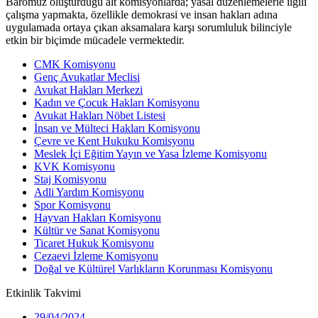
Baromuz oluşturduğu alt komisyonlarda; yasal düzenlemelerle ilgili
çalışma yapmakta, özellikle demokrasi ve insan hakları adına
uygulamada ortaya çıkan aksamalara karşı sorumluluk bilinciyle
etkin bir biçimde mücadele vermektedir.
CMK Komisyonu
Genç Avukatlar Meclisi
Avukat Hakları Merkezi
Kadın ve Çocuk Hakları Komisyonu
Avukat Hakları Nöbet Listesi
İnsan ve Mülteci Hakları Komisyonu
Çevre ve Kent Hukuku Komisyonu
Meslek İçi Eğitim Yayın ve Yasa İzleme Komisyonu
KVK Komisyonu
Staj Komisyonu
Adli Yardım Komisyonu
Spor Komisyonu
Hayvan Hakları Komisyonu
Kültür ve Sanat Komisyonu
Ticaret Hukuk Komisyonu
Cezaevi İzleme Komisyonu
Doğal ve Kültürel Varlıkların Korunması Komisyonu
Etkinlik
Takvimi
29/04/2024