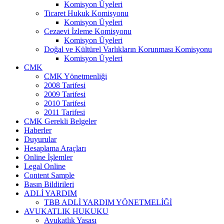
Komisyon Üyeleri
Ticaret Hukuk Komisyonu
Komisyon Üyeleri
Cezaevi İzleme Komisyonu
Komisyon Üyeleri
Doğal ve Kültürel Varlıkların Korunması Komisyonu
Komisyon Üyeleri
CMK
CMK Yönetmenliği
2008 Tarifesi
2009 Tarifesi
2010 Tarifesi
2011 Tarifesi
CMK Gerekli Belgeler
Haberler
Duyurular
Hesaplama Araçları
Online İşlemler
Legal Online
Content Sample
Basın Bildirileri
ADLİ YARDIM
TBB ADLİ YARDIM YÖNETMELİĞİ
AVUKATLIK HUKUKU
Avukatlık Yasası