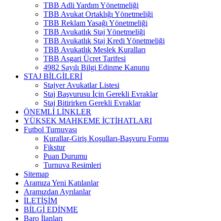
TBB Adli Yardım Yönetmeliği
TBB Avukat Ortaklığı Yönetmeliği
TBB Reklam Yasağı Yönetmeliği
TBB Avukatlık Staj Yönetmeliği
TBB Avukatlık Staj Kredi Yönetmeliği
TBB Avukatlık Meslek Kuralları
TBB Asgari Ücret Tarifesi
4982 Sayılı Bilgi Edinme Kanunu
STAJ BİLGİLERİ
Stajyer Avukatlar Listesi
Staj Başvurusu İçin Gerekli Evraklar
Staj Bitirirken Gerekli Evraklar
ÖNEMLİ LİNKLER
YÜKSEK MAHKEME İÇTİHATLARI
Futbol Turnuvası
Kurallar-Giriş Koşulları-Başvuru Formu
Fikstur
Puan Durumu
Turnuva Resimleri
Sitemap
Aramıza Yeni Katılanlar
Aramızdan Ayrılanlar
İLETİŞİM
BİLGİ EDİNME
Baro İlanları