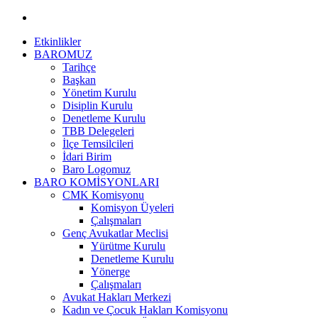
Etkinlikler
BAROMUZ
Tarihçe
Başkan
Yönetim Kurulu
Disiplin Kurulu
Denetleme Kurulu
TBB Delegeleri
İlçe Temsilcileri
İdari Birim
Baro Logomuz
BARO KOMİSYONLARI
CMK Komisyonu
Komisyon Üyeleri
Çalışmaları
Genç Avukatlar Meclisi
Yürütme Kurulu
Denetleme Kurulu
Yönerge
Çalışmaları
Avukat Hakları Merkezi
Kadın ve Çocuk Hakları Komisyonu