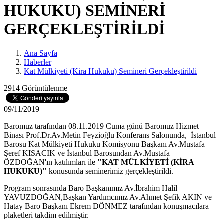
HUKUKU) SEMİNERİ
GERÇEKLEŞTİRİLDİ
Ana Sayfa
Haberler
Kat Mülkiyeti (Kira Hukuku) Semineri Gerçekleştirildi
2914 Görüntülenme
09/11/2019
Baromuz tarafından 08.11.2019 Cuma günü Baromuz Hizmet
Binası Prof.Dr.Av.Metin Feyzioğlu Konferans Salonunda, İstanbul
Barosu Kat Mülkiyeti Hukuku Komisyonu Başkanı Av.Mustafa
Şeref KISACIK ve İstanbul Barosundan Av.Mustafa
ÖZDOĞAN'ın katılımları ile
"KAT MÜLKİYETİ (KİRA
HUKUKU)"
konusunda seminerimiz gerçekleştirildi.
Program sonrasında Baro Başkanımız Av.İbrahim Halil
YAVUZDOĞAN,Başkan Yardımcımız Av.Ahmet Şefik AKIN ve
Hatay Baro Başkanı Ekrem DÖNMEZ tarafından konuşmacılara
plaketleri takdim edilmiştir.