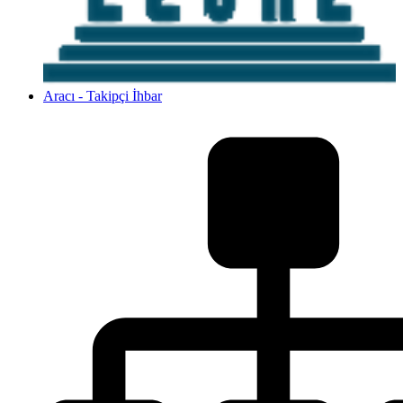
Aracı - Takipçi İhbar