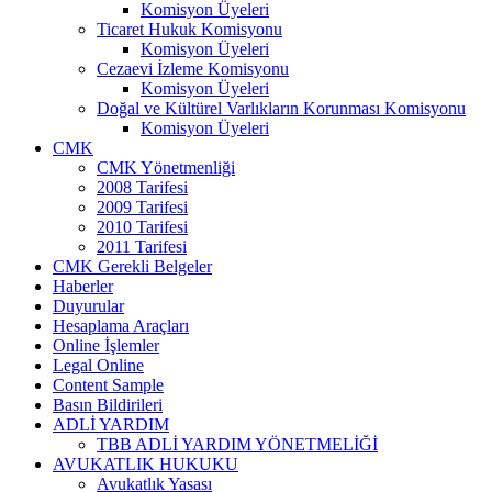
Komisyon Üyeleri
Ticaret Hukuk Komisyonu
Komisyon Üyeleri
Cezaevi İzleme Komisyonu
Komisyon Üyeleri
Doğal ve Kültürel Varlıkların Korunması Komisyonu
Komisyon Üyeleri
CMK
CMK Yönetmenliği
2008 Tarifesi
2009 Tarifesi
2010 Tarifesi
2011 Tarifesi
CMK Gerekli Belgeler
Haberler
Duyurular
Hesaplama Araçları
Online İşlemler
Legal Online
Content Sample
Basın Bildirileri
ADLİ YARDIM
TBB ADLİ YARDIM YÖNETMELİĞİ
AVUKATLIK HUKUKU
Avukatlık Yasası