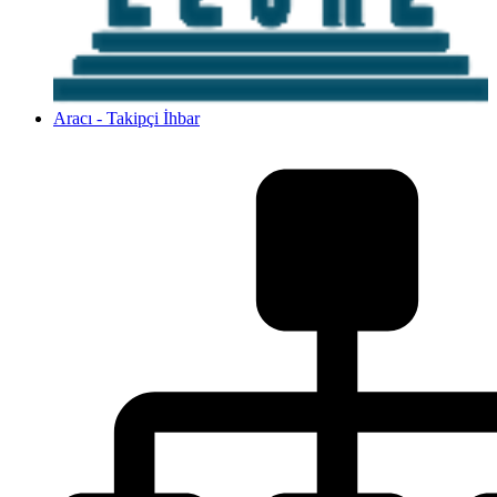
Aracı - Takipçi İhbar