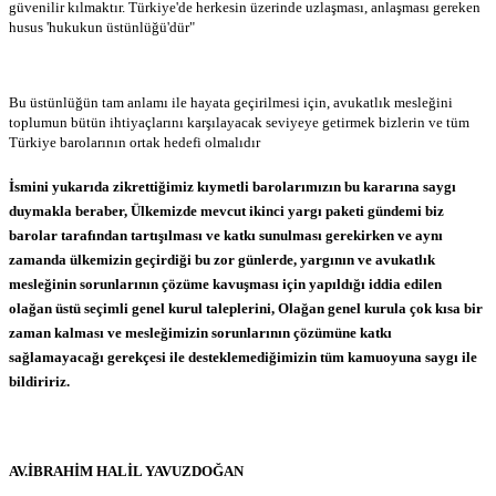
güvenilir kılmaktır. Türkiye'de herkesin üzerinde uzlaşması, anlaşması gereken
husus 'hukukun üstünlüğü'dür"
Bu üstünlüğün tam anlamı ile hayata geçirilmesi için, avukatlık mesleğini
toplumun bütün ihtiyaçlarını karşılayacak seviyeye getirmek bizlerin ve tüm
Türkiye barolarının ortak hedefi olmalıdır
İsmini yukarıda zikrettiğimiz kıymetli barolarımızın bu kararına saygı
duymakla beraber, Ülkemizde mevcut ikinci yargı paketi gündemi biz
barolar tarafından tartışılması ve katkı sunulması gerekirken ve aynı
zamanda ülkemizin geçirdiği bu zor günlerde, yargının ve avukatlık
mesleğinin sorunlarının çözüme kavuşması için yapıldığı iddia edilen
olağan üstü seçimli genel kurul taleplerini, Olağan genel kurula çok kısa bir
zaman kalması ve mesleğimizin sorunlarının çözümüne katkı
sağlamayacağı gerekçesi ile desteklemediğimizin tüm kamuoyuna saygı ile
bildiririz.
AV.İBRAHİM HALİL YAVUZDOĞAN