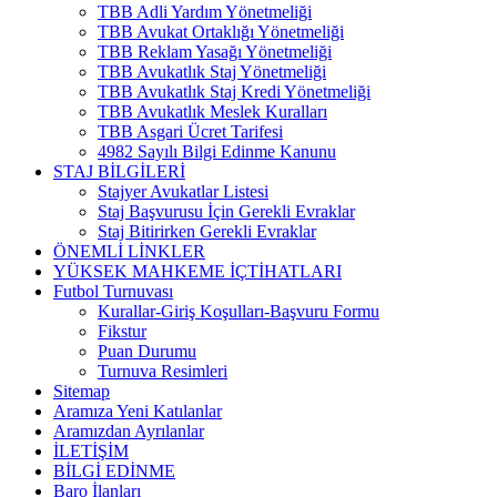
TBB Adli Yardım Yönetmeliği
TBB Avukat Ortaklığı Yönetmeliği
TBB Reklam Yasağı Yönetmeliği
TBB Avukatlık Staj Yönetmeliği
TBB Avukatlık Staj Kredi Yönetmeliği
TBB Avukatlık Meslek Kuralları
TBB Asgari Ücret Tarifesi
4982 Sayılı Bilgi Edinme Kanunu
STAJ BİLGİLERİ
Stajyer Avukatlar Listesi
Staj Başvurusu İçin Gerekli Evraklar
Staj Bitirirken Gerekli Evraklar
ÖNEMLİ LİNKLER
YÜKSEK MAHKEME İÇTİHATLARI
Futbol Turnuvası
Kurallar-Giriş Koşulları-Başvuru Formu
Fikstur
Puan Durumu
Turnuva Resimleri
Sitemap
Aramıza Yeni Katılanlar
Aramızdan Ayrılanlar
İLETİŞİM
BİLGİ EDİNME
Baro İlanları