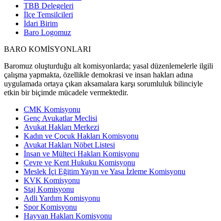
TBB Delegeleri
İlçe Temsilcileri
İdari Birim
Baro Logomuz
BARO KOMİSYONLARI
Baromuz oluşturduğu alt komisyonlarda; yasal düzenlemelerle ilgili
çalışma yapmakta, özellikle demokrasi ve insan hakları adına
uygulamada ortaya çıkan aksamalara karşı sorumluluk bilinciyle
etkin bir biçimde mücadele vermektedir.
CMK Komisyonu
Genç Avukatlar Meclisi
Avukat Hakları Merkezi
Kadın ve Çocuk Hakları Komisyonu
Avukat Hakları Nöbet Listesi
İnsan ve Mülteci Hakları Komisyonu
Çevre ve Kent Hukuku Komisyonu
Meslek İçi Eğitim Yayın ve Yasa İzleme Komisyonu
KVK Komisyonu
Staj Komisyonu
Adli Yardım Komisyonu
Spor Komisyonu
Hayvan Hakları Komisyonu