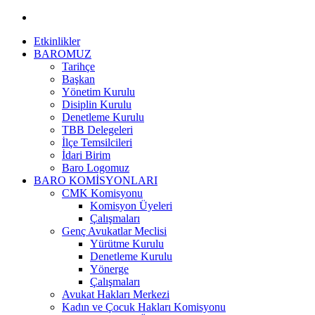
Etkinlikler
BAROMUZ
Tarihçe
Başkan
Yönetim Kurulu
Disiplin Kurulu
Denetleme Kurulu
TBB Delegeleri
İlçe Temsilcileri
İdari Birim
Baro Logomuz
BARO KOMİSYONLARI
CMK Komisyonu
Komisyon Üyeleri
Çalışmaları
Genç Avukatlar Meclisi
Yürütme Kurulu
Denetleme Kurulu
Yönerge
Çalışmaları
Avukat Hakları Merkezi
Kadın ve Çocuk Hakları Komisyonu