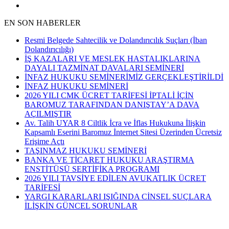
EN SON HABERLER
Resmi Belgede Sahtecilik ve Dolandırıcılık Suçları (İban
Dolandırıcılığı)
İŞ KAZALARI VE MESLEK HASTALIKLARINA
DAYALI TAZMİNAT DAVALARI SEMİNERİ
İNFAZ HUKUKU SEMİNERİMİZ GERÇEKLEŞTİRİLDİ
İNFAZ HUKUKU SEMİNERİ
2026 YILI CMK ÜCRET TARİFESİ İPTALİ İÇİN
BAROMUZ TARAFINDAN DANIŞTAY’A DAVA
AÇILMIŞTIR
Av. Talih UYAR 8 Ciltlik İcra ve İflas Hukukuna İlişkin
Kapsamlı Eserini Baromuz İnternet Sitesi Üzerinden Ücretsiz
Erişime Açtı
TAŞINMAZ HUKUKU SEMİNERİ
BANKA VE TİCARET HUKUKU ARAŞTIRMA
ENSTİTÜSÜ SERTİFİKA PROGRAMI
2026 YILI TAVSİYE EDİLEN AVUKATLIK ÜCRET
TARİFESİ
YARGI KARARLARI IŞIĞINDA CİNSEL SUÇLARA
İLİŞKİN GÜNCEL SORUNLAR