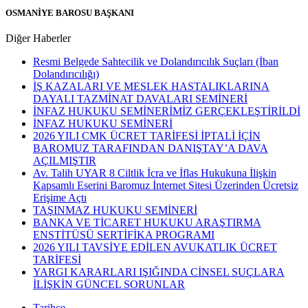
OSMANİYE BAROSU BAŞKANI
Diğer Haberler
Resmi Belgede Sahtecilik ve Dolandırıcılık Suçları (İban
Dolandırıcılığı)
İŞ KAZALARI VE MESLEK HASTALIKLARINA
DAYALI TAZMİNAT DAVALARI SEMİNERİ
İNFAZ HUKUKU SEMİNERİMİZ GERÇEKLEŞTİRİLDİ
İNFAZ HUKUKU SEMİNERİ
2026 YILI CMK ÜCRET TARİFESİ İPTALİ İÇİN
BAROMUZ TARAFINDAN DANIŞTAY’A DAVA
AÇILMIŞTIR
Av. Talih UYAR 8 Ciltlik İcra ve İflas Hukukuna İlişkin
Kapsamlı Eserini Baromuz İnternet Sitesi Üzerinden Ücretsiz
Erişime Açtı
TAŞINMAZ HUKUKU SEMİNERİ
BANKA VE TİCARET HUKUKU ARAŞTIRMA
ENSTİTÜSÜ SERTİFİKA PROGRAMI
2026 YILI TAVSİYE EDİLEN AVUKATLIK ÜCRET
TARİFESİ
YARGI KARARLARI IŞIĞINDA CİNSEL SUÇLARA
İLİŞKİN GÜNCEL SORUNLAR
Tarihçe