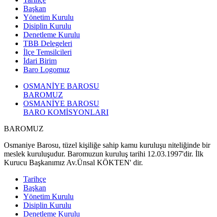
Başkan
Yönetim Kurulu
Disiplin Kurulu
Denetleme Kurulu
TBB Delegeleri
İlçe Temsilcileri
İdari Birim
Baro Logomuz
OSMANİYE BAROSU
BAROMUZ
OSMANİYE BAROSU
BARO KOMİSYONLARI
BAROMUZ
Osmaniye Barosu, tüzel kişiliğe sahip kamu kuruluşu niteliğinde bir
meslek kuruluşudur. Baromuzun kuruluş tarihi 12.03.1997'dir. İlk
Kurucu Başkanımız Av.Ünsal KÖKTEN' dir.
Tarihçe
Başkan
Yönetim Kurulu
Disiplin Kurulu
Denetleme Kurulu