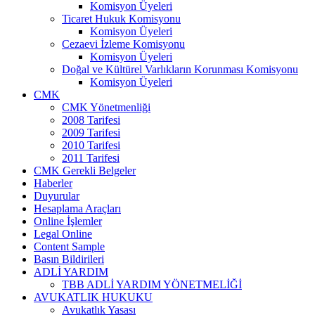
Komisyon Üyeleri
Ticaret Hukuk Komisyonu
Komisyon Üyeleri
Cezaevi İzleme Komisyonu
Komisyon Üyeleri
Doğal ve Kültürel Varlıkların Korunması Komisyonu
Komisyon Üyeleri
CMK
CMK Yönetmenliği
2008 Tarifesi
2009 Tarifesi
2010 Tarifesi
2011 Tarifesi
CMK Gerekli Belgeler
Haberler
Duyurular
Hesaplama Araçları
Online İşlemler
Legal Online
Content Sample
Basın Bildirileri
ADLİ YARDIM
TBB ADLİ YARDIM YÖNETMELİĞİ
AVUKATLIK HUKUKU
Avukatlık Yasası