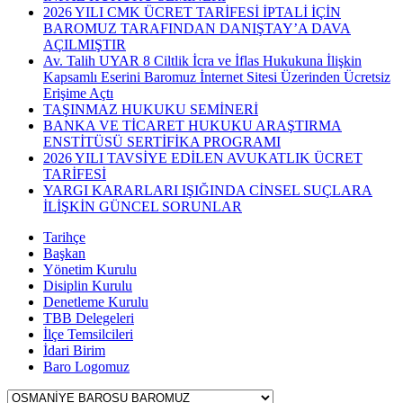
2026 YILI CMK ÜCRET TARİFESİ İPTALİ İÇİN
BAROMUZ TARAFINDAN DANIŞTAY’A DAVA
AÇILMIŞTIR
Av. Talih UYAR 8 Ciltlik İcra ve İflas Hukukuna İlişkin
Kapsamlı Eserini Baromuz İnternet Sitesi Üzerinden Ücretsiz
Erişime Açtı
TAŞINMAZ HUKUKU SEMİNERİ
BANKA VE TİCARET HUKUKU ARAŞTIRMA
ENSTİTÜSÜ SERTİFİKA PROGRAMI
2026 YILI TAVSİYE EDİLEN AVUKATLIK ÜCRET
TARİFESİ
YARGI KARARLARI IŞIĞINDA CİNSEL SUÇLARA
İLİŞKİN GÜNCEL SORUNLAR
Tarihçe
Başkan
Yönetim Kurulu
Disiplin Kurulu
Denetleme Kurulu
TBB Delegeleri
İlçe Temsilcileri
İdari Birim
Baro Logomuz