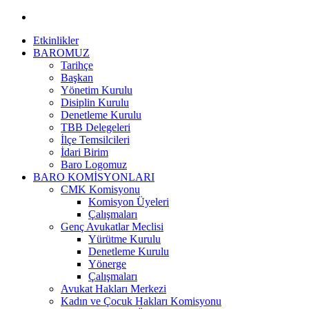
Etkinlikler
BAROMUZ
Tarihçe
Başkan
Yönetim Kurulu
Disiplin Kurulu
Denetleme Kurulu
TBB Delegeleri
İlçe Temsilcileri
İdari Birim
Baro Logomuz
BARO KOMİSYONLARI
CMK Komisyonu
Komisyon Üyeleri
Çalışmaları
Genç Avukatlar Meclisi
Yürütme Kurulu
Denetleme Kurulu
Yönerge
Çalışmaları
Avukat Hakları Merkezi
Kadın ve Çocuk Hakları Komisyonu