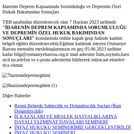
İdarenin Deprem Kapsamında Sorumluluğu ve Depremin Özel
Hukuk Bakımından Sonuçları
TBB tarafından düzenlenecek olan 7 Haziran 2023 tarihinde
"İDARENİN DEPREM KAPSAMINDA SORUMLULUĞU
VE DEPREMİN ÖZEL HUKUK BAKIMINDAN
SONUÇLARI"
konularında online kapalı grup halinde katılım
belgeli eğitim düzenlenecektir.Eğitime katılmak isteyen Osmaniye
Barosu mensubu meslektaşlarımızın en geç 05.06.2023 tarihine
kadar bilgi@osmaniyebarosu.org.tr mail adresine İsim,soyisim,baro
sicil no,telefon ve e-posta adreslerini bildirerek müracaat etmeleri
rica olunur.
Diğer Haberler
Resmi Belgede Sahtecilik ve Dolandırıcılık Suçları (İban
Dolandırıcılığı)
İŞ KAZALARI VE MESLEK HASTALIKLARINA
DAYALI TAZMİNAT DAVALARI SEMİNERİ
İNFAZ HUKUKU SEMİNERİMİZ GERÇEKLEŞTİRİLDİ
İNFAZ HUKUKU SEMİNERİ