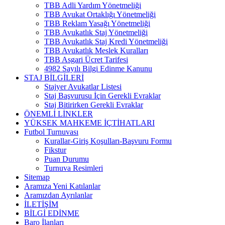
TBB Adli Yardım Yönetmeliği
TBB Avukat Ortaklığı Yönetmeliği
TBB Reklam Yasağı Yönetmeliği
TBB Avukatlık Staj Yönetmeliği
TBB Avukatlık Staj Kredi Yönetmeliği
TBB Avukatlık Meslek Kuralları
TBB Asgari Ücret Tarifesi
4982 Sayılı Bilgi Edinme Kanunu
STAJ BİLGİLERİ
Stajyer Avukatlar Listesi
Staj Başvurusu İçin Gerekli Evraklar
Staj Bitirirken Gerekli Evraklar
ÖNEMLİ LİNKLER
YÜKSEK MAHKEME İÇTİHATLARI
Futbol Turnuvası
Kurallar-Giriş Koşulları-Başvuru Formu
Fikstur
Puan Durumu
Turnuva Resimleri
Sitemap
Aramıza Yeni Katılanlar
Aramızdan Ayrılanlar
İLETİŞİM
BİLGİ EDİNME
Baro İlanları