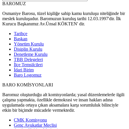
BAROMUZ
Osmaniye Barosu, tüzel kişiliğe sahip kamu kuruluşu niteliğinde bir
meslek kuruluşudur. Baromuzun kuruluş tarihi 12.03.1997'dir. İlk
Kurucu Başkanımız Av.Ünsal KÖKTEN' dir.
Tarihçe
Başkan
Yönetim Kurulu
Disiplin Kurulu
Denetleme Kurulu
TBB Delegeleri
İlçe Temsilcileri
İdari Birim
Baro Logomuz
BARO KOMİSYONLARI
Baromuz oluşturduğu alt komisyonlarda; yasal düzenlemelerle ilgili
çalışma yapmakta, özellikle demokrasi ve insan hakları adına
uygulamada ortaya çıkan aksamalara karşı sorumluluk bilinciyle
etkin bir biçimde mücadele vermektedir.
CMK Komisyonu
Genç Avukatlar Meclisi