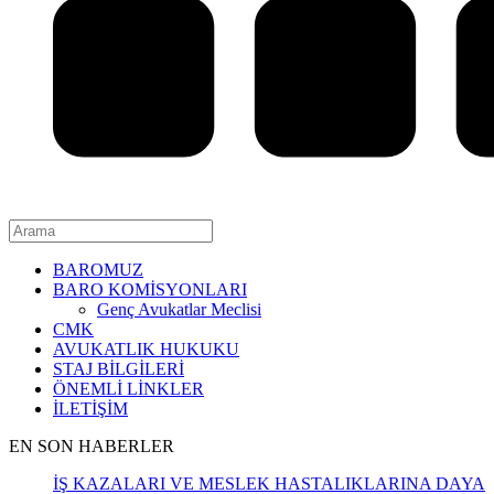
BAROMUZ
BARO KOMİSYONLARI
Genç Avukatlar Meclisi
CMK
AVUKATLIK HUKUKU
STAJ BİLGİLERİ
ÖNEMLİ LİNKLER
İLETİŞİM
EN SON HABERLER
İŞ KAZALARI VE MESLEK HASTALIKLARINA DAYAL