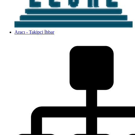
Aracı - Takipçi İhbar