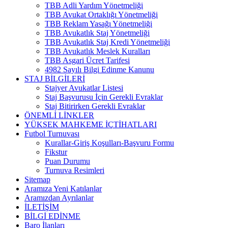
TBB Adli Yardım Yönetmeliği
TBB Avukat Ortaklığı Yönetmeliği
TBB Reklam Yasağı Yönetmeliği
TBB Avukatlık Staj Yönetmeliği
TBB Avukatlık Staj Kredi Yönetmeliği
TBB Avukatlık Meslek Kuralları
TBB Asgari Ücret Tarifesi
4982 Sayılı Bilgi Edinme Kanunu
STAJ BİLGİLERİ
Stajyer Avukatlar Listesi
Staj Başvurusu İçin Gerekli Evraklar
Staj Bitirirken Gerekli Evraklar
ÖNEMLİ LİNKLER
YÜKSEK MAHKEME İÇTİHATLARI
Futbol Turnuvası
Kurallar-Giriş Koşulları-Başvuru Formu
Fikstur
Puan Durumu
Turnuva Resimleri
Sitemap
Aramıza Yeni Katılanlar
Aramızdan Ayrılanlar
İLETİŞİM
BİLGİ EDİNME
Baro İlanları