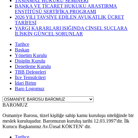
TAŞINMAZ HUKUKU SEMİNERİ
BANKA VE TİCARET HUKUKU ARAŞTIRMA
ENSTİTÜSÜ SERTİFİKA PROGRAMI
2026 YILI TAVSİYE EDİLEN AVUKATLIK ÜCRET
TARİFESİ
YARGI KARARLARI IŞIĞINDA CİNSEL SUÇLARA
İLİŞKİN GÜNCEL SORUNLAR
Tarihçe
Başkan
Yönetim Kurulu
Disiplin Kurulu
Denetleme Kurulu
TBB Delegeleri
İlçe Temsilcileri
İdari Birim
Baro Logomuz
BAROMUZ
Osmaniye Barosu, tüzel kişiliğe sahip kamu kuruluşu niteliğinde bir
meslek kuruluşudur. Baromuzun kuruluş tarihi 12.03.1997'dir. İlk
Kurucu Başkanımız Av.Ünsal KÖKTEN' dir.
Tarihçe