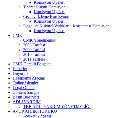
Komisyon Üyeleri
Ticaret Hukuk Komisyonu
Komisyon Üyeleri
Cezaevi İzleme Komisyonu
Komisyon Üyeleri
Doğal ve Kültürel Varlıkların Korunması Komisyonu
Komisyon Üyeleri
CMK
CMK Yönetmenliği
2008 Tarifesi
2009 Tarifesi
2010 Tarifesi
2011 Tarifesi
CMK Gerekli Belgeler
Haberler
Duyurular
Hesaplama Araçları
Online İşlemler
Legal Online
Content Sample
Basın Bildirileri
ADLİ YARDIM
TBB ADLİ YARDIM YÖNETMELİĞİ
AVUKATLIK HUKUKU
Avukatlık Yasası