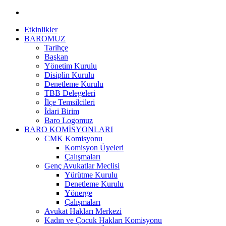
Etkinlikler
BAROMUZ
Tarihçe
Başkan
Yönetim Kurulu
Disiplin Kurulu
Denetleme Kurulu
TBB Delegeleri
İlçe Temsilcileri
İdari Birim
Baro Logomuz
BARO KOMİSYONLARI
CMK Komisyonu
Komisyon Üyeleri
Çalışmaları
Genç Avukatlar Meclisi
Yürütme Kurulu
Denetleme Kurulu
Yönerge
Çalışmaları
Avukat Hakları Merkezi
Kadın ve Çocuk Hakları Komisyonu