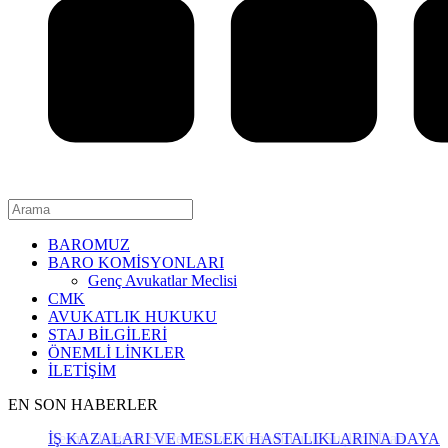
BAROMUZ
BARO KOMİSYONLARI
Genç Avukatlar Meclisi
CMK
AVUKATLIK HUKUKU
STAJ BİLGİLERİ
ÖNEMLİ LİNKLER
İLETİŞİM
EN SON HABERLER
İŞ KAZALARI VE MESLEK HASTALIKLARINA DAYAL