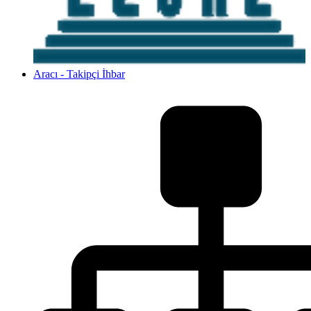
Aracı - Takipçi İhbar