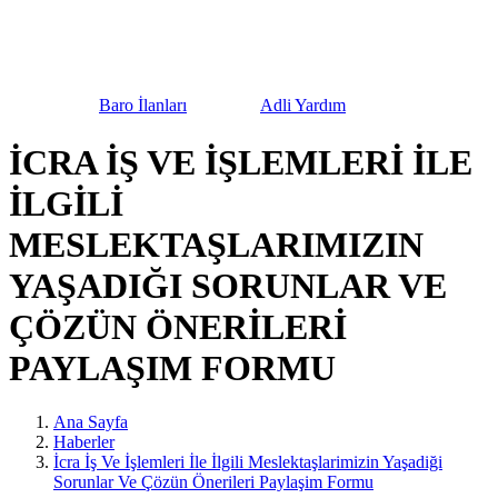
urnuvası
Baro İlanları
Adli Yardım
Bilgilendi
İCRA İŞ VE İŞLEMLERİ İLE
İLGİLİ
MESLEKTAŞLARIMIZIN
YAŞADIĞI SORUNLAR VE
ÇÖZÜN ÖNERİLERİ
PAYLAŞIM FORMU
Ana Sayfa
Haberler
İcra İş Ve İşlemleri İle İlgili Meslektaşlarimizin Yaşadiği
Sorunlar Ve Çözün Önerileri Paylaşim Formu