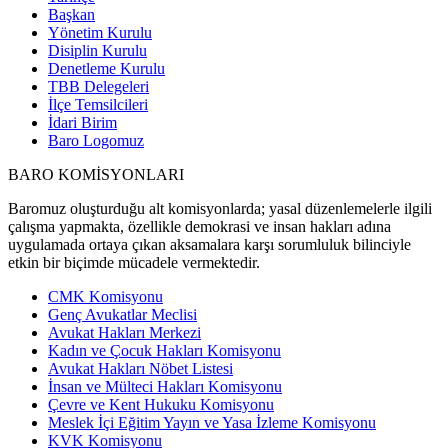
Başkan
Yönetim Kurulu
Disiplin Kurulu
Denetleme Kurulu
TBB Delegeleri
İlçe Temsilcileri
İdari Birim
Baro Logomuz
BARO KOMİSYONLARI
Baromuz oluşturduğu alt komisyonlarda; yasal düzenlemelerle ilgili
çalışma yapmakta, özellikle demokrasi ve insan hakları adına
uygulamada ortaya çıkan aksamalara karşı sorumluluk bilinciyle
etkin bir biçimde mücadele vermektedir.
CMK Komisyonu
Genç Avukatlar Meclisi
Avukat Hakları Merkezi
Kadın ve Çocuk Hakları Komisyonu
Avukat Hakları Nöbet Listesi
İnsan ve Mülteci Hakları Komisyonu
Çevre ve Kent Hukuku Komisyonu
Meslek İçi Eğitim Yayın ve Yasa İzleme Komisyonu
KVK Komisyonu