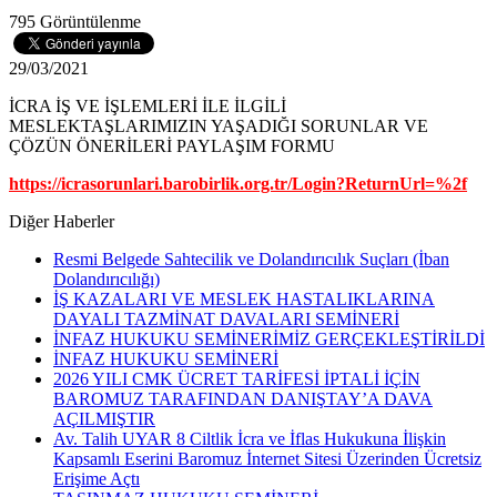
795 Görüntülenme
29/03/2021
İCRA İŞ VE İŞLEMLERİ İLE İLGİLİ
MESLEKTAŞLARIMIZIN YAŞADIĞI SORUNLAR VE
ÇÖZÜN ÖNERİLERİ PAYLAŞIM FORMU
https://icrasorunlari.barobirlik.org.tr/Login?ReturnUrl=%2f
Diğer Haberler
Resmi Belgede Sahtecilik ve Dolandırıcılık Suçları (İban
Dolandırıcılığı)
İŞ KAZALARI VE MESLEK HASTALIKLARINA
DAYALI TAZMİNAT DAVALARI SEMİNERİ
İNFAZ HUKUKU SEMİNERİMİZ GERÇEKLEŞTİRİLDİ
İNFAZ HUKUKU SEMİNERİ
2026 YILI CMK ÜCRET TARİFESİ İPTALİ İÇİN
BAROMUZ TARAFINDAN DANIŞTAY’A DAVA
AÇILMIŞTIR
Av. Talih UYAR 8 Ciltlik İcra ve İflas Hukukuna İlişkin
Kapsamlı Eserini Baromuz İnternet Sitesi Üzerinden Ücretsiz
Erişime Açtı