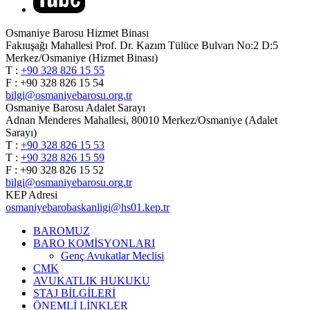
Osmaniye Barosu Hizmet Binası
Fakıuşağı Mahallesi Prof. Dr. Kazım Tülüce Bulvarı No:2 D:5
Merkez/Osmaniye (Hizmet Binası)
T :
+90 328 826 15 55
F : +90 328 826 15 54
bilgi@osmaniyebarosu.org.tr
Osmaniye Barosu Adalet Sarayı
Adnan Menderes Mahallesi, 80010 Merkez/Osmaniye (Adalet
Sarayı)
T :
+90 328 826 15 53
T :
+90 328 826 15 59
F : +90 328 826 15 52
bilgi@osmaniyebarosu.org.tr
KEP Adresi
osmaniyebarobaskanligi@hs01.kep.tr
BAROMUZ
BARO KOMİSYONLARI
Genç Avukatlar Meclisi
CMK
AVUKATLIK HUKUKU
STAJ BİLGİLERİ
ÖNEMLİ LİNKLER