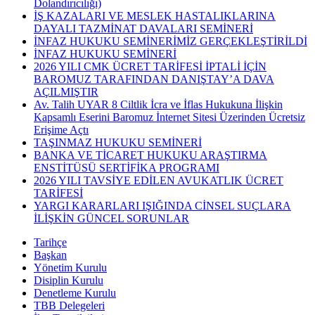
Dolandırıcılığı)
İŞ KAZALARI VE MESLEK HASTALIKLARINA
DAYALI TAZMİNAT DAVALARI SEMİNERİ
İNFAZ HUKUKU SEMİNERİMİZ GERÇEKLEŞTİRİLDİ
İNFAZ HUKUKU SEMİNERİ
2026 YILI CMK ÜCRET TARİFESİ İPTALİ İÇİN
BAROMUZ TARAFINDAN DANIŞTAY’A DAVA
AÇILMIŞTIR
Av. Talih UYAR 8 Ciltlik İcra ve İflas Hukukuna İlişkin
Kapsamlı Eserini Baromuz İnternet Sitesi Üzerinden Ücretsiz
Erişime Açtı
TAŞINMAZ HUKUKU SEMİNERİ
BANKA VE TİCARET HUKUKU ARAŞTIRMA
ENSTİTÜSÜ SERTİFİKA PROGRAMI
2026 YILI TAVSİYE EDİLEN AVUKATLIK ÜCRET
TARİFESİ
YARGI KARARLARI IŞIĞINDA CİNSEL SUÇLARA
İLİŞKİN GÜNCEL SORUNLAR
Tarihçe
Başkan
Yönetim Kurulu
Disiplin Kurulu
Denetleme Kurulu
TBB Delegeleri