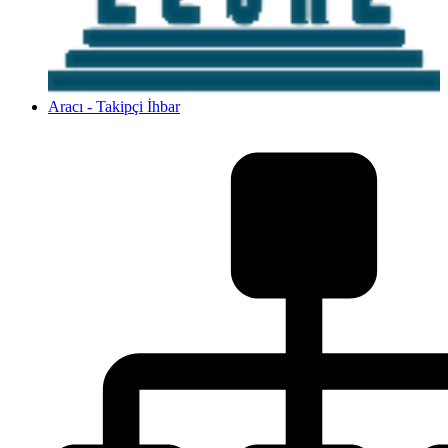
Aracı - Takipçi İhbar