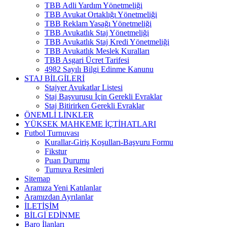
TBB Adli Yardım Yönetmeliği
TBB Avukat Ortaklığı Yönetmeliği
TBB Reklam Yasağı Yönetmeliği
TBB Avukatlık Staj Yönetmeliği
TBB Avukatlık Staj Kredi Yönetmeliği
TBB Avukatlık Meslek Kuralları
TBB Asgari Ücret Tarifesi
4982 Sayılı Bilgi Edinme Kanunu
STAJ BİLGİLERİ
Stajyer Avukatlar Listesi
Staj Başvurusu İçin Gerekli Evraklar
Staj Bitirirken Gerekli Evraklar
ÖNEMLİ LİNKLER
YÜKSEK MAHKEME İÇTİHATLARI
Futbol Turnuvası
Kurallar-Giriş Koşulları-Başvuru Formu
Fikstur
Puan Durumu
Turnuva Resimleri
Sitemap
Aramıza Yeni Katılanlar
Aramızdan Ayrılanlar
İLETİŞİM
BİLGİ EDİNME
Baro İlanları