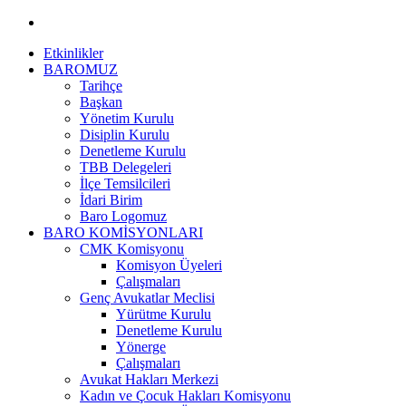
Etkinlikler
BAROMUZ
Tarihçe
Başkan
Yönetim Kurulu
Disiplin Kurulu
Denetleme Kurulu
TBB Delegeleri
İlçe Temsilcileri
İdari Birim
Baro Logomuz
BARO KOMİSYONLARI
CMK Komisyonu
Komisyon Üyeleri
Çalışmaları
Genç Avukatlar Meclisi
Yürütme Kurulu
Denetleme Kurulu
Yönerge
Çalışmaları
Avukat Hakları Merkezi
Kadın ve Çocuk Hakları Komisyonu