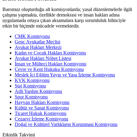
Baromuz oluşturduğu alt komisyonlarda; yasal düzenlemelerle ilgili
çalışma yapmakta, özellikle demokrasi ve insan hakları adına
uygulamada ortaya çıkan aksamalara karşı sorumluluk bilinciyle
etkin bir biçimde mücadele vermektedir.
CMK Komisyonu
Genç Avukatlar Meclisi
Avukat Hakları Merkezi
Kadın ve Çocuk Hakları Komisyonu
Avukat Hakları Nöbet Listesi
İnsan ve Mülteci Hakları Komisyonu
Çevre ve Kent Hukuku Komisyonu
Meslek İçi Eğitim Yayın ve Yasa İzleme Komisyonu
KVK Komisyonu
Staj Komisyonu
Adli Yardım Komisyonu
Spor Komisyonu
Hayvan Hakları Komisyonu
Kültür ve Sanat Komisyonu
Ticaret Hukuk Komisyonu
Cezaevi İzleme Komisyonu
Doğal ve Kültürel Varlıkların Korunması Komisyonu
Etkinlik
Takvimi