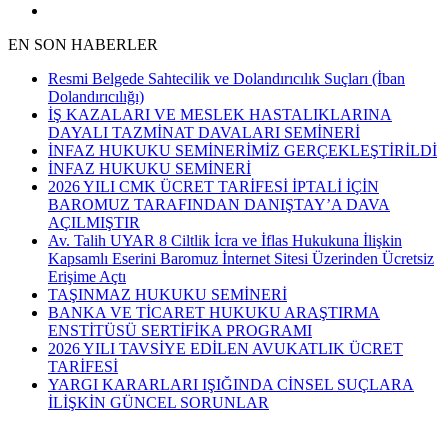
EN SON HABERLER
Resmi Belgede Sahtecilik ve Dolandırıcılık Suçları (İban
Dolandırıcılığı)
İŞ KAZALARI VE MESLEK HASTALIKLARINA
DAYALI TAZMİNAT DAVALARI SEMİNERİ
İNFAZ HUKUKU SEMİNERİMİZ GERÇEKLEŞTİRİLDİ
İNFAZ HUKUKU SEMİNERİ
2026 YILI CMK ÜCRET TARİFESİ İPTALİ İÇİN
BAROMUZ TARAFINDAN DANIŞTAY’A DAVA
AÇILMIŞTIR
Av. Talih UYAR 8 Ciltlik İcra ve İflas Hukukuna İlişkin
Kapsamlı Eserini Baromuz İnternet Sitesi Üzerinden Ücretsiz
Erişime Açtı
TAŞINMAZ HUKUKU SEMİNERİ
BANKA VE TİCARET HUKUKU ARAŞTIRMA
ENSTİTÜSÜ SERTİFİKA PROGRAMI
2026 YILI TAVSİYE EDİLEN AVUKATLIK ÜCRET
TARİFESİ
YARGI KARARLARI IŞIĞINDA CİNSEL SUÇLARA
İLİŞKİN GÜNCEL SORUNLAR