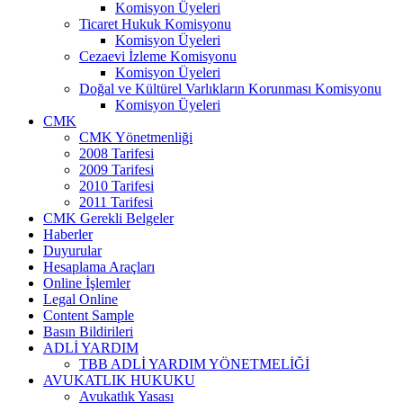
Komisyon Üyeleri
Ticaret Hukuk Komisyonu
Komisyon Üyeleri
Cezaevi İzleme Komisyonu
Komisyon Üyeleri
Doğal ve Kültürel Varlıkların Korunması Komisyonu
Komisyon Üyeleri
CMK
CMK Yönetmenliği
2008 Tarifesi
2009 Tarifesi
2010 Tarifesi
2011 Tarifesi
CMK Gerekli Belgeler
Haberler
Duyurular
Hesaplama Araçları
Online İşlemler
Legal Online
Content Sample
Basın Bildirileri
ADLİ YARDIM
TBB ADLİ YARDIM YÖNETMELİĞİ
AVUKATLIK HUKUKU
Avukatlık Yasası