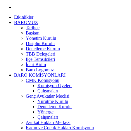
Etkinlikler
BAROMUZ
Tarihçe
Başkan
Yönetim Kurulu
Disiplin Kurulu
Denetleme Kurulu
TBB Delegeleri
İlçe Temsilcileri
İdari Birim
Baro Logomuz
BARO KOMİSYONLARI
CMK Komisyonu
Komisyon Üyeleri
Çalışmaları
Genç Avukatlar Meclisi
Yürütme Kurulu
Denetleme Kurulu
Yönerge
Çalışmaları
Avukat Hakları Merkezi
Kadın ve Çocuk Hakları Komisyonu