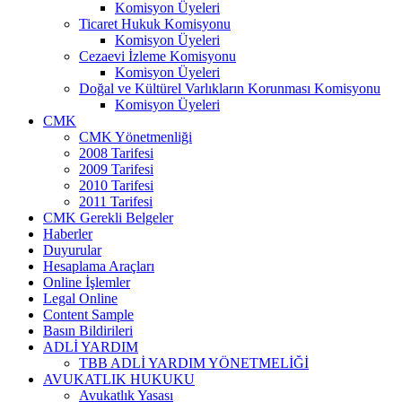
Komisyon Üyeleri
Ticaret Hukuk Komisyonu
Komisyon Üyeleri
Cezaevi İzleme Komisyonu
Komisyon Üyeleri
Doğal ve Kültürel Varlıkların Korunması Komisyonu
Komisyon Üyeleri
CMK
CMK Yönetmenliği
2008 Tarifesi
2009 Tarifesi
2010 Tarifesi
2011 Tarifesi
CMK Gerekli Belgeler
Haberler
Duyurular
Hesaplama Araçları
Online İşlemler
Legal Online
Content Sample
Basın Bildirileri
ADLİ YARDIM
TBB ADLİ YARDIM YÖNETMELİĞİ
AVUKATLIK HUKUKU
Avukatlık Yasası