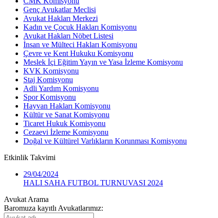
CMK Komisyonu
Genç Avukatlar Meclisi
Avukat Hakları Merkezi
Kadın ve Çocuk Hakları Komisyonu
Avukat Hakları Nöbet Listesi
İnsan ve Mülteci Hakları Komisyonu
Çevre ve Kent Hukuku Komisyonu
Meslek İçi Eğitim Yayın ve Yasa İzleme Komisyonu
KVK Komisyonu
Staj Komisyonu
Adli Yardım Komisyonu
Spor Komisyonu
Hayvan Hakları Komisyonu
Kültür ve Sanat Komisyonu
Ticaret Hukuk Komisyonu
Cezaevi İzleme Komisyonu
Doğal ve Kültürel Varlıkların Korunması Komisyonu
Etkinlik
Takvimi
29/04/2024
HALI SAHA FUTBOL TURNUVASI 2024
Avukat Arama
Baromuza kayıtlı Avukatlarımız: