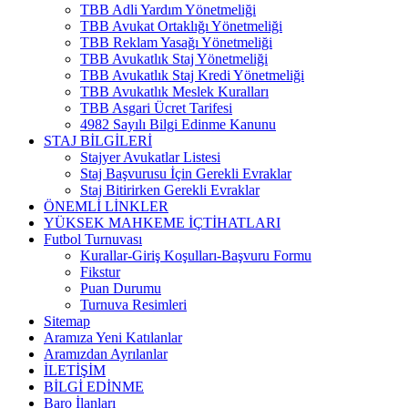
TBB Adli Yardım Yönetmeliği
TBB Avukat Ortaklığı Yönetmeliği
TBB Reklam Yasağı Yönetmeliği
TBB Avukatlık Staj Yönetmeliği
TBB Avukatlık Staj Kredi Yönetmeliği
TBB Avukatlık Meslek Kuralları
TBB Asgari Ücret Tarifesi
4982 Sayılı Bilgi Edinme Kanunu
STAJ BİLGİLERİ
Stajyer Avukatlar Listesi
Staj Başvurusu İçin Gerekli Evraklar
Staj Bitirirken Gerekli Evraklar
ÖNEMLİ LİNKLER
YÜKSEK MAHKEME İÇTİHATLARI
Futbol Turnuvası
Kurallar-Giriş Koşulları-Başvuru Formu
Fikstur
Puan Durumu
Turnuva Resimleri
Sitemap
Aramıza Yeni Katılanlar
Aramızdan Ayrılanlar
İLETİŞİM
BİLGİ EDİNME
Baro İlanları