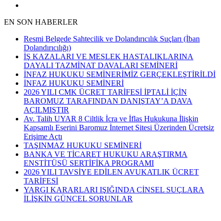
EN SON HABERLER
Resmi Belgede Sahtecilik ve Dolandırıcılık Suçları (İban
Dolandırıcılığı)
İŞ KAZALARI VE MESLEK HASTALIKLARINA
DAYALI TAZMİNAT DAVALARI SEMİNERİ
İNFAZ HUKUKU SEMİNERİMİZ GERÇEKLEŞTİRİLDİ
İNFAZ HUKUKU SEMİNERİ
2026 YILI CMK ÜCRET TARİFESİ İPTALİ İÇİN
BAROMUZ TARAFINDAN DANIŞTAY’A DAVA
AÇILMIŞTIR
Av. Talih UYAR 8 Ciltlik İcra ve İflas Hukukuna İlişkin
Kapsamlı Eserini Baromuz İnternet Sitesi Üzerinden Ücretsiz
Erişime Açtı
TAŞINMAZ HUKUKU SEMİNERİ
BANKA VE TİCARET HUKUKU ARAŞTIRMA
ENSTİTÜSÜ SERTİFİKA PROGRAMI
2026 YILI TAVSİYE EDİLEN AVUKATLIK ÜCRET
TARİFESİ
YARGI KARARLARI IŞIĞINDA CİNSEL SUÇLARA
İLİŞKİN GÜNCEL SORUNLAR