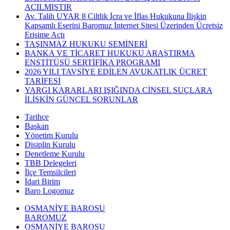
AÇILMIŞTIR
Av. Talih UYAR 8 Ciltlik İcra ve İflas Hukukuna İlişkin
Kapsamlı Eserini Baromuz İnternet Sitesi Üzerinden Ücretsiz
Erişime Açtı
TAŞINMAZ HUKUKU SEMİNERİ
BANKA VE TİCARET HUKUKU ARAŞTIRMA
ENSTİTÜSÜ SERTİFİKA PROGRAMI
2026 YILI TAVSİYE EDİLEN AVUKATLIK ÜCRET
TARİFESİ
YARGI KARARLARI IŞIĞINDA CİNSEL SUÇLARA
İLİŞKİN GÜNCEL SORUNLAR
Tarihçe
Başkan
Yönetim Kurulu
Disiplin Kurulu
Denetleme Kurulu
TBB Delegeleri
İlçe Temsilcileri
İdari Birim
Baro Logomuz
OSMANİYE BAROSU
BAROMUZ
OSMANİYE BAROSU