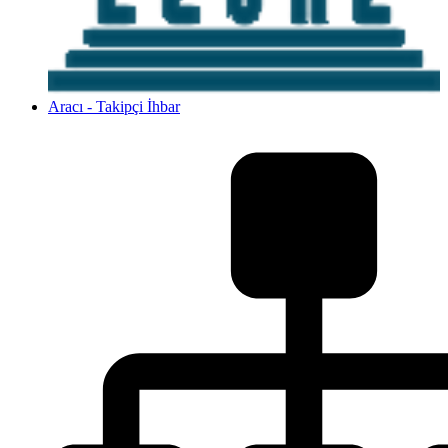
Aracı - Takipçi İhbar