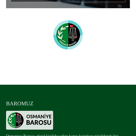
Osmaniye Barosu
UYUMLU MOBİL CİHAZLAR
BAROMUZ
Osmaniye Barosu, tüzel kişiliğe sahip kamu kuruluşu niteliğinde bir