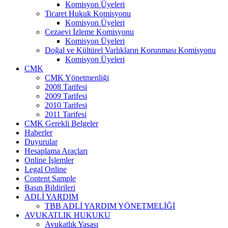
Komisyon Üyeleri
Ticaret Hukuk Komisyonu
Komisyon Üyeleri
Cezaevi İzleme Komisyonu
Komisyon Üyeleri
Doğal ve Kültürel Varlıkların Korunması Komisyonu
Komisyon Üyeleri
CMK
CMK Yönetmenliği
2008 Tarifesi
2009 Tarifesi
2010 Tarifesi
2011 Tarifesi
CMK Gerekli Belgeler
Haberler
Duyurular
Hesaplama Araçları
Online İşlemler
Legal Online
Content Sample
Basın Bildirileri
ADLİ YARDIM
TBB ADLİ YARDIM YÖNETMELİĞİ
AVUKATLIK HUKUKU
Avukatlık Yasası