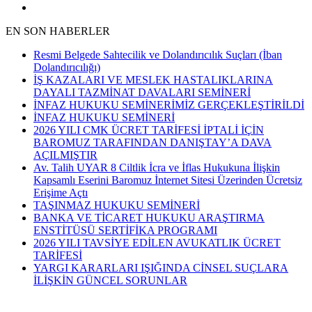
EN SON HABERLER
Resmi Belgede Sahtecilik ve Dolandırıcılık Suçları (İban
Dolandırıcılığı)
İŞ KAZALARI VE MESLEK HASTALIKLARINA
DAYALI TAZMİNAT DAVALARI SEMİNERİ
İNFAZ HUKUKU SEMİNERİMİZ GERÇEKLEŞTİRİLDİ
İNFAZ HUKUKU SEMİNERİ
2026 YILI CMK ÜCRET TARİFESİ İPTALİ İÇİN
BAROMUZ TARAFINDAN DANIŞTAY’A DAVA
AÇILMIŞTIR
Av. Talih UYAR 8 Ciltlik İcra ve İflas Hukukuna İlişkin
Kapsamlı Eserini Baromuz İnternet Sitesi Üzerinden Ücretsiz
Erişime Açtı
TAŞINMAZ HUKUKU SEMİNERİ
BANKA VE TİCARET HUKUKU ARAŞTIRMA
ENSTİTÜSÜ SERTİFİKA PROGRAMI
2026 YILI TAVSİYE EDİLEN AVUKATLIK ÜCRET
TARİFESİ
YARGI KARARLARI IŞIĞINDA CİNSEL SUÇLARA
İLİŞKİN GÜNCEL SORUNLAR