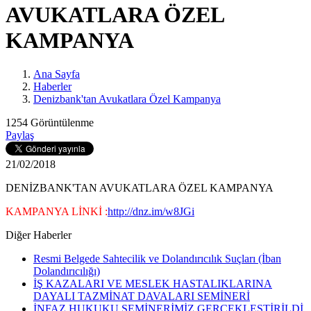
AVUKATLARA ÖZEL
KAMPANYA
Ana Sayfa
Haberler
Denizbank'tan Avukatlara Özel Kampanya
1254 Görüntülenme
Paylaş
21/02/2018
DENİZBANK'TAN AVUKATLARA ÖZEL KAMPANYA
KAMPANYA LİNKİ :
http://dnz.im/w8JGi
Diğer Haberler
Resmi Belgede Sahtecilik ve Dolandırıcılık Suçları (İban
Dolandırıcılığı)
İŞ KAZALARI VE MESLEK HASTALIKLARINA
DAYALI TAZMİNAT DAVALARI SEMİNERİ
İNFAZ HUKUKU SEMİNERİMİZ GERÇEKLEŞTİRİLDİ