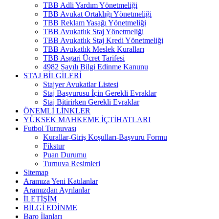
TBB Adli Yardım Yönetmeliği
TBB Avukat Ortaklığı Yönetmeliği
TBB Reklam Yasağı Yönetmeliği
TBB Avukatlık Staj Yönetmeliği
TBB Avukatlık Staj Kredi Yönetmeliği
TBB Avukatlık Meslek Kuralları
TBB Asgari Ücret Tarifesi
4982 Sayılı Bilgi Edinme Kanunu
STAJ BİLGİLERİ
Stajyer Avukatlar Listesi
Staj Başvurusu İçin Gerekli Evraklar
Staj Bitirirken Gerekli Evraklar
ÖNEMLİ LİNKLER
YÜKSEK MAHKEME İÇTİHATLARI
Futbol Turnuvası
Kurallar-Giriş Koşulları-Başvuru Formu
Fikstur
Puan Durumu
Turnuva Resimleri
Sitemap
Aramıza Yeni Katılanlar
Aramızdan Ayrılanlar
İLETİŞİM
BİLGİ EDİNME
Baro İlanları