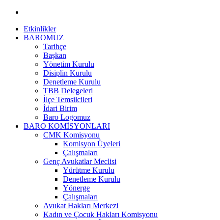
Etkinlikler
BAROMUZ
Tarihçe
Başkan
Yönetim Kurulu
Disiplin Kurulu
Denetleme Kurulu
TBB Delegeleri
İlçe Temsilcileri
İdari Birim
Baro Logomuz
BARO KOMİSYONLARI
CMK Komisyonu
Komisyon Üyeleri
Çalışmaları
Genç Avukatlar Meclisi
Yürütme Kurulu
Denetleme Kurulu
Yönerge
Çalışmaları
Avukat Hakları Merkezi
Kadın ve Çocuk Hakları Komisyonu