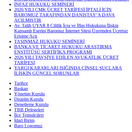
İNFAZ HUKUKU SEMİNERİ
2026 YILI CMK ÜCRET TARİFESİ İPTALİ İÇİN
BAROMUZ TARAFINDAN DANIŞTAY’A DAVA
AÇILMIŞTIR
Av. Talih UYAR 8 Ciltlik İcra ve İflas Hukukuna İlişkin
Kapsamlı Eserini Baromuz İnternet Sitesi Üzerinden Ücretsiz
Erişime Açtı
TAŞINMAZ HUKUKU SEMİNERİ
BANKA VE TİCARET HUKUKU ARAŞTIRMA
ENSTİTÜSÜ SERTİFİKA PROGRAMI
2026 YILI TAVSİYE EDİLEN AVUKATLIK ÜCRET
TARİFESİ
YARGI KARARLARI IŞIĞINDA CİNSEL SUÇLARA
İLİŞKİN GÜNCEL SORUNLAR
Tarihçe
Başkan
Yönetim Kurulu
Disiplin Kurulu
Denetleme Kurulu
TBB Delegeleri
İlçe Temsilcileri
İdari Birim
Baro Logomuz