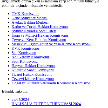
uygulamada ortaya çıkan aksamalara karşı sorumluluk bilinciyle
etkin bir biçimde mücadele vermektedir.
CMK Komisyonu
Genç Avukatlar Meclisi
Avukat Hakları Merkezi
Kadın ve Çocuk Hakları Komisyonu
Avukat Hakları Nöbet Listesi
İnsan ve Mülteci Hakları Komisyonu
Çevre ve Kent Hukuku Komisyonu
Meslek İçi Eğitim Yayın ve Yasa İzleme Komisyonu
KVK Komisyonu
Staj Komisyonu
Adli Yardım Komisyonu
Spor Komisyonu
Hayvan Hakları Komisyonu
Kültür ve Sanat Komisyonu
Ticaret Hukuk Komisyonu
Cezaevi İzleme Komisyonu
Doğal ve Kültürel Varlıkların Korunması Komisyonu
Etkinlik
Takvimi
29/04/2024
HALI SAHA FUTBOL TURNUVASI 2024