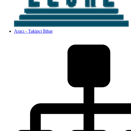
Aracı - Takipçi İhbar