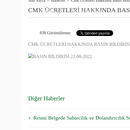
Ana Sayfa
Haberler
Cmk Ücretleri Hakkinda Basin Bildi
CMK ÜCRETLERİ HAKKINDA BASI
TAŞINMAZ HUKUKU
Etkinlikler
Futbol Turnuvası
BANKA VE TİCARET
2026 YILI TAVSİYE
838 Görüntülenme
YARGI KARARLARI 
CMK ÜCRETLERİ HAKKINDA BASIN BİLDİRİS
Diğer Haberler
Resmi Belgede Sahtecilik ve Dolandırıcılık Su