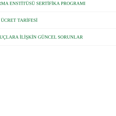
MA ENSTİTÜSÜ SERTİFİKA PROGRAMI
 ÜCRET TARİFESİ
SUÇLARA İLİŞKİN GÜNCEL SORUNLAR
iye Barosu, tüzel kişiliğe sahip kamu kuruluşu niteliğinde bir meslek 
.1997'dir. İlk Kurucu Başkanımız Av.Ünsal KÖKTEN' dir.