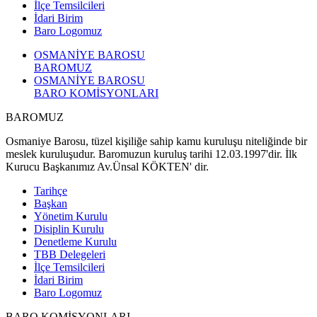
İlçe Temsilcileri
İdari Birim
Baro Logomuz
OSMANİYE BAROSU
BAROMUZ
OSMANİYE BAROSU
BARO KOMİSYONLARI
BAROMUZ
Osmaniye Barosu, tüzel kişiliğe sahip kamu kuruluşu niteliğinde bir
meslek kuruluşudur. Baromuzun kuruluş tarihi 12.03.1997'dir. İlk
Kurucu Başkanımız Av.Ünsal KÖKTEN' dir.
Tarihçe
Başkan
Yönetim Kurulu
Disiplin Kurulu
Denetleme Kurulu
TBB Delegeleri
İlçe Temsilcileri
İdari Birim
Baro Logomuz
BARO KOMİSYONLARI