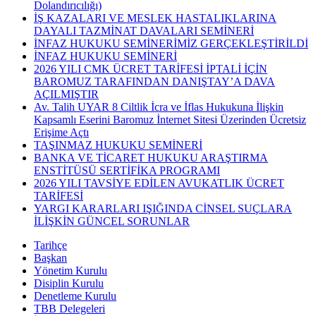
Dolandırıcılığı)
İŞ KAZALARI VE MESLEK HASTALIKLARINA
DAYALI TAZMİNAT DAVALARI SEMİNERİ
İNFAZ HUKUKU SEMİNERİMİZ GERÇEKLEŞTİRİLDİ
İNFAZ HUKUKU SEMİNERİ
2026 YILI CMK ÜCRET TARİFESİ İPTALİ İÇİN
BAROMUZ TARAFINDAN DANIŞTAY’A DAVA
AÇILMIŞTIR
Av. Talih UYAR 8 Ciltlik İcra ve İflas Hukukuna İlişkin
Kapsamlı Eserini Baromuz İnternet Sitesi Üzerinden Ücretsiz
Erişime Açtı
TAŞINMAZ HUKUKU SEMİNERİ
BANKA VE TİCARET HUKUKU ARAŞTIRMA
ENSTİTÜSÜ SERTİFİKA PROGRAMI
2026 YILI TAVSİYE EDİLEN AVUKATLIK ÜCRET
TARİFESİ
YARGI KARARLARI IŞIĞINDA CİNSEL SUÇLARA
İLİŞKİN GÜNCEL SORUNLAR
Tarihçe
Başkan
Yönetim Kurulu
Disiplin Kurulu
Denetleme Kurulu
TBB Delegeleri