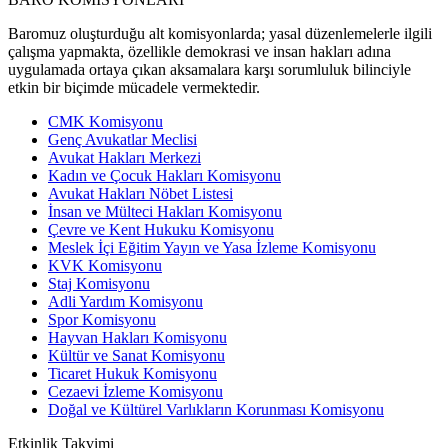
Baromuz oluşturduğu alt komisyonlarda; yasal düzenlemelerle ilgili
çalışma yapmakta, özellikle demokrasi ve insan hakları adına
uygulamada ortaya çıkan aksamalara karşı sorumluluk bilinciyle
etkin bir biçimde mücadele vermektedir.
CMK Komisyonu
Genç Avukatlar Meclisi
Avukat Hakları Merkezi
Kadın ve Çocuk Hakları Komisyonu
Avukat Hakları Nöbet Listesi
İnsan ve Mülteci Hakları Komisyonu
Çevre ve Kent Hukuku Komisyonu
Meslek İçi Eğitim Yayın ve Yasa İzleme Komisyonu
KVK Komisyonu
Staj Komisyonu
Adli Yardım Komisyonu
Spor Komisyonu
Hayvan Hakları Komisyonu
Kültür ve Sanat Komisyonu
Ticaret Hukuk Komisyonu
Cezaevi İzleme Komisyonu
Doğal ve Kültürel Varlıkların Korunması Komisyonu
Etkinlik
Takvimi