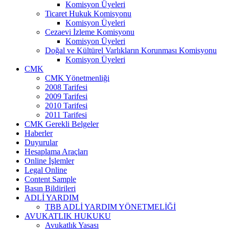
Komisyon Üyeleri
Ticaret Hukuk Komisyonu
Komisyon Üyeleri
Cezaevi İzleme Komisyonu
Komisyon Üyeleri
Doğal ve Kültürel Varlıkların Korunması Komisyonu
Komisyon Üyeleri
CMK
CMK Yönetmenliği
2008 Tarifesi
2009 Tarifesi
2010 Tarifesi
2011 Tarifesi
CMK Gerekli Belgeler
Haberler
Duyurular
Hesaplama Araçları
Online İşlemler
Legal Online
Content Sample
Basın Bildirileri
ADLİ YARDIM
TBB ADLİ YARDIM YÖNETMELİĞİ
AVUKATLIK HUKUKU
Avukatlık Yasası