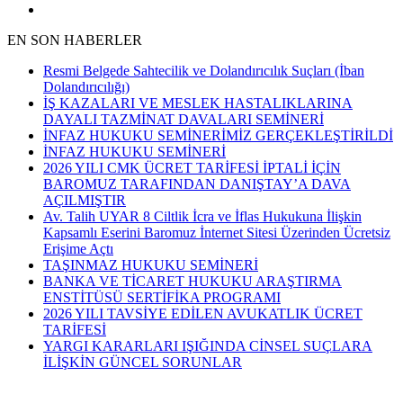
EN SON HABERLER
Resmi Belgede Sahtecilik ve Dolandırıcılık Suçları (İban
Dolandırıcılığı)
İŞ KAZALARI VE MESLEK HASTALIKLARINA
DAYALI TAZMİNAT DAVALARI SEMİNERİ
İNFAZ HUKUKU SEMİNERİMİZ GERÇEKLEŞTİRİLDİ
İNFAZ HUKUKU SEMİNERİ
2026 YILI CMK ÜCRET TARİFESİ İPTALİ İÇİN
BAROMUZ TARAFINDAN DANIŞTAY’A DAVA
AÇILMIŞTIR
Av. Talih UYAR 8 Ciltlik İcra ve İflas Hukukuna İlişkin
Kapsamlı Eserini Baromuz İnternet Sitesi Üzerinden Ücretsiz
Erişime Açtı
TAŞINMAZ HUKUKU SEMİNERİ
BANKA VE TİCARET HUKUKU ARAŞTIRMA
ENSTİTÜSÜ SERTİFİKA PROGRAMI
2026 YILI TAVSİYE EDİLEN AVUKATLIK ÜCRET
TARİFESİ
YARGI KARARLARI IŞIĞINDA CİNSEL SUÇLARA
İLİŞKİN GÜNCEL SORUNLAR