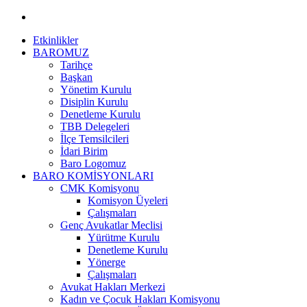
Etkinlikler
BAROMUZ
Tarihçe
Başkan
Yönetim Kurulu
Disiplin Kurulu
Denetleme Kurulu
TBB Delegeleri
İlçe Temsilcileri
İdari Birim
Baro Logomuz
BARO KOMİSYONLARI
CMK Komisyonu
Komisyon Üyeleri
Çalışmaları
Genç Avukatlar Meclisi
Yürütme Kurulu
Denetleme Kurulu
Yönerge
Çalışmaları
Avukat Hakları Merkezi
Kadın ve Çocuk Hakları Komisyonu