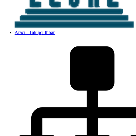
Aracı - Takipçi İhbar