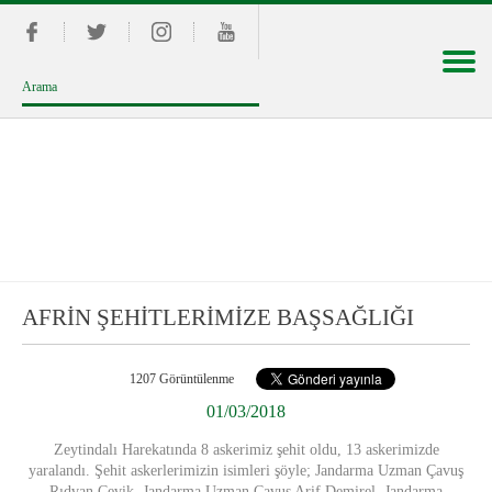
AFRİN ŞEHİTLERİMİZE BAŞSAĞLIĞI
1207 Görüntülenme
01/03/2018
Zeytindalı Harekatında 8 askerimiz şehit oldu, 13 askerimizde
yaralandı. Şehit askerlerimizin isimleri şöyle; Jandarma Uzman Çavuş
Rıdvan Çevik, Jandarma Uzman Çavuş Arif Demirel, Jandarma