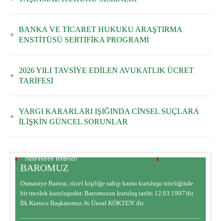
BANKA VE TİCARET HUKUKU ARAŞTIRMA
ENSTİTÜSÜ SERTİFİKA PROGRAMI
2026 YILI TAVSİYE EDİLEN AVUKATLIK ÜCRET
TARİFESİ
YARGI KARARLARI IŞIĞINDA CİNSEL SUÇLARA
İLİŞKİN GÜNCEL SORUNLAR
OSMANİYE BAROSU
OSMANİYE BAROSU
BAROMUZ
BAROMUZ
BARO KOMİSYONLARI
Osmaniye Barosu, tüzel kişiliğe sahip kamu kuruluşu niteliğinde
bir meslek kuruluşudur. Baromuzun kuruluş tarihi 12.03.1997'dir.
İlk Kurucu Başkanımız Av.Ünsal KÖKTEN' dir.