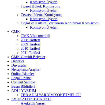
Komisyon Üyeleri
Ticaret Hukuk Komisyonu
Komisyon Üyeleri
Cezaevi İzleme Komisyonu
Komisyon Üyeleri
Doğal ve Kültürel Varlıkların Korunması Komisyonu
Komisyon Üyeleri
CMK
CMK Yönetmenliği
2008 Tarifesi
2009 Tarifesi
2010 Tarifesi
2011 Tarifesi
CMK Gerekli Belgeler
Haberler
Duyurular
Hesaplama Araçları
Online İşlemler
Legal Online
Content Sample
Basın Bildirileri
ADLİ YARDIM
TBB ADLİ YARDIM YÖNETMELİĞİ
AVUKATLIK HUKUKU
Avukatlık Yasası