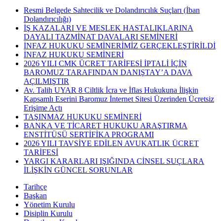
Resmi Belgede Sahtecilik ve Dolandırıcılık Suçları (İban
Dolandırıcılığı)
İŞ KAZALARI VE MESLEK HASTALIKLARINA
DAYALI TAZMİNAT DAVALARI SEMİNERİ
İNFAZ HUKUKU SEMİNERİMİZ GERÇEKLEŞTİRİLDİ
İNFAZ HUKUKU SEMİNERİ
2026 YILI CMK ÜCRET TARİFESİ İPTALİ İÇİN
BAROMUZ TARAFINDAN DANIŞTAY’A DAVA
AÇILMIŞTIR
Av. Talih UYAR 8 Ciltlik İcra ve İflas Hukukuna İlişkin
Kapsamlı Eserini Baromuz İnternet Sitesi Üzerinden Ücretsiz
Erişime Açtı
TAŞINMAZ HUKUKU SEMİNERİ
BANKA VE TİCARET HUKUKU ARAŞTIRMA
ENSTİTÜSÜ SERTİFİKA PROGRAMI
2026 YILI TAVSİYE EDİLEN AVUKATLIK ÜCRET
TARİFESİ
YARGI KARARLARI IŞIĞINDA CİNSEL SUÇLARA
İLİŞKİN GÜNCEL SORUNLAR
Tarihçe
Başkan
Yönetim Kurulu
Disiplin Kurulu