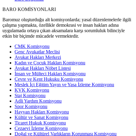
BARO KOMİSYONLARI
Baromuz oluşturduğu alt komisyonlarda; yasal düzenlemelerle ilgili
çalışma yapmakta, özellikle demokrasi ve insan hakları adına
uygulamada ortaya çıkan aksamalara karşı sorumluluk bilinciyle
etkin bir biçimde mücadele vermektedir.
CMK Komisyonu
Genç Avukatlar Meclisi
Avukat Hakları Merkezi
Kadın ve Çocuk Hakları Komisyonu
Avukat Hakları Nöbet Listesi
İnsan ve Mülteci Hakları Komisyonu
Çevre ve Kent Hukuku Komisyonu
Meslek İçi Eğitim Yayın ve Yasa İzleme Komisyonu
KVK Komisyonu
Staj Komisyonu
Adli Yardım Komisyonu
Spor Komisyonu
Hayvan Hakları Komisyonu
Kültür ve Sanat Komisyonu
Ticaret Hukuk Komisyonu
Cezaevi İzleme Komisyonu
Doğal ve Kültürel Varlıkların Korunması Komisyonu