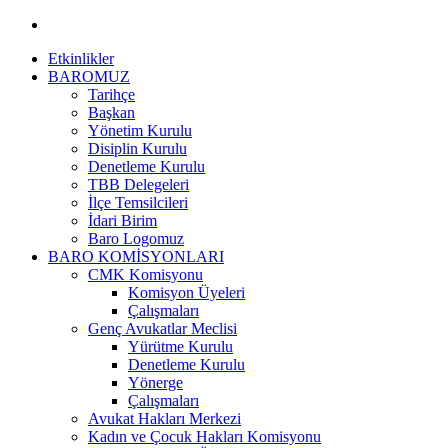
Etkinlikler
BAROMUZ
Tarihçe
Başkan
Yönetim Kurulu
Disiplin Kurulu
Denetleme Kurulu
TBB Delegeleri
İlçe Temsilcileri
İdari Birim
Baro Logomuz
BARO KOMİSYONLARI
CMK Komisyonu
Komisyon Üyeleri
Çalışmaları
Genç Avukatlar Meclisi
Yürütme Kurulu
Denetleme Kurulu
Yönerge
Çalışmaları
Avukat Hakları Merkezi
Kadın ve Çocuk Hakları Komisyonu