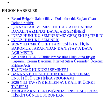
EN SON HABERLER
Resmi Belgede Sahtecilik ve Dolandırıcılık Suçları (İban
Dolandırıcılığı)
İŞ KAZALARI VE MESLEK HASTALIKLARINA
DAYALI TAZMİNAT DAVALARI SEMİNERİ
İNFAZ HUKUKU SEMİNERİMİZ GERÇEKLEŞTİRİLDİ
İNFAZ HUKUKU SEMİNERİ
2026 YILI CMK ÜCRET TARİFESİ İPTALİ İÇİN
BAROMUZ TARAFINDAN DANIŞTAY’A DAVA
AÇILMIŞTIR
Av. Talih UYAR 8 Ciltlik İcra ve İflas Hukukuna İlişkin
Kapsamlı Eserini Baromuz İnternet Sitesi Üzerinden Ücretsiz
Erişime Açtı
TAŞINMAZ HUKUKU SEMİNERİ
BANKA VE TİCARET HUKUKU ARAŞTIRMA
ENSTİTÜSÜ SERTİFİKA PROGRAMI
2026 YILI TAVSİYE EDİLEN AVUKATLIK ÜCRET
TARİFESİ
YARGI KARARLARI IŞIĞINDA CİNSEL SUÇLARA
İLİŞKİN GÜNCEL SORUNLAR