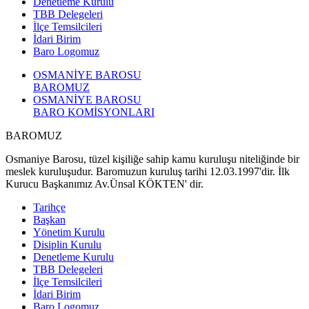
Denetleme Kurulu
TBB Delegeleri
İlçe Temsilcileri
İdari Birim
Baro Logomuz
OSMANİYE BAROSU
BAROMUZ
OSMANİYE BAROSU
BARO KOMİSYONLARI
BAROMUZ
Osmaniye Barosu, tüzel kişiliğe sahip kamu kuruluşu niteliğinde bir
meslek kuruluşudur. Baromuzun kuruluş tarihi 12.03.1997'dir. İlk
Kurucu Başkanımız Av.Ünsal KÖKTEN' dir.
Tarihçe
Başkan
Yönetim Kurulu
Disiplin Kurulu
Denetleme Kurulu
TBB Delegeleri
İlçe Temsilcileri
İdari Birim
Baro Logomuz