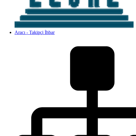
Aracı - Takipçi İhbar