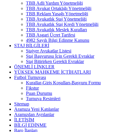
TBB Adli Yardım Yönetmeliği
TBB Avukat Ortaklığı Yönetmeliği
TBB Reklam Yasağı Yönetmeliği
TBB Avukatlık Staj Yönetmeliği
TBB Avukatlık Staj Kredi Yönetmeliği
TBB Avukatlık Meslek Kuralları
TBB Asgari Ücret Tarifesi
4982 Sayılı Bilgi Edinme Kanunu
STAJ BİLGİLERİ
Stajyer Avukatlar Listesi
Staj Başvurusu İçin Gerekli Evraklar
Staj Bitirirken Gerekli Evraklar
ÖNEMLİ LİNKLER
YÜKSEK MAHKEME İÇTİHATLARI
Futbol Turnuvası
Kurallar-Giriş Koşulları-Başvuru Formu
Fikstur
Puan Durumu
Turnuva Resimleri
Sitemap
Aramıza Yeni Katılanlar
Aramızdan Ayrılanlar
İLETİŞİM
BİLGİ EDİNME
Baro İlanları