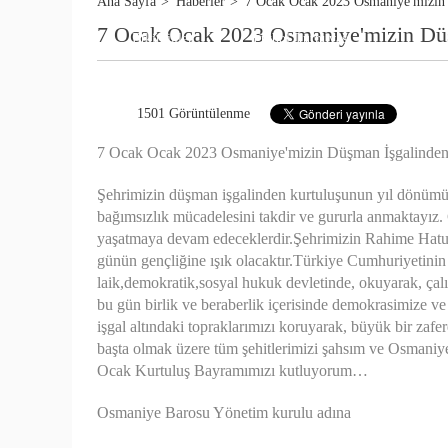
Ana Sayfa
Haberler
7 Ocak Ocak 2023 Osmaniye'mizin
7 Ocak Ocak 2023 Osmaniye'mizin Dü
TAŞINMAZ HUKUKU
Etkinlikler
Futbol Turnuvası
BANKA VE TİCARET
2026 YILI TAVSİYE
1501 Görüntülenme
YARGI KARARLARI 
7 Ocak Ocak 2023 Osmaniye'mizin Düşman İşgalinde
Şehrimizin düşman işgalinden kurtuluşunun yıl dönümün
bağımsızlık mücadelesini takdir ve gururla anmaktayız. G
yaşatmaya devam edeceklerdir.Şehrimizin Rahime Hatunla
günün gençliğine ışık olacaktır.Türkiye Cumhuriyetinin 
laik,demokratik,sosyal hukuk devletinde, okuyarak, çalı
bu gün birlik ve beraberlik içerisinde demokrasimize ve 
işgal altındaki topraklarımızı koruyarak, büyük bir za
başta olmak üzere tüm şehitlerimizi şahsım ve Osmaniye
Ocak Kurtuluş Bayramımızı kutluyorum…
Osmaniye Barosu Yönetim kurulu adına