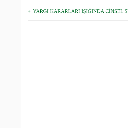
YARGI KARARLARI IŞIĞINDA CİNSEL 
Osman
OSMANİYE BAROSU
12.03
BAROMUZ
Ta
Yö