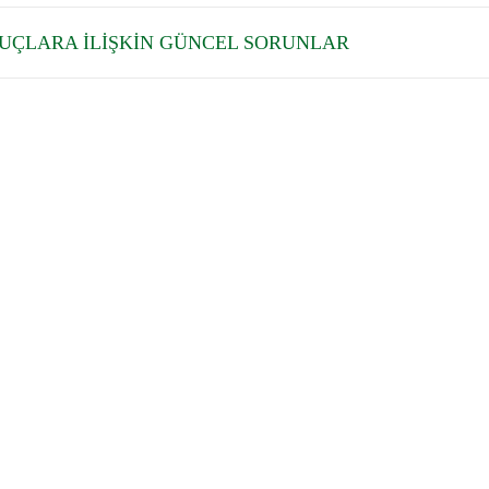
SUÇLARA İLİŞKİN GÜNCEL SORUNLAR
iye Barosu, tüzel kişiliğe sahip kamu kuruluşu niteliğinde bir meslek 
.1997'dir. İlk Kurucu Başkanımız Av.Ünsal KÖKTEN' dir.
rihçe
Başkan
netim Kurulu
Disiplin 