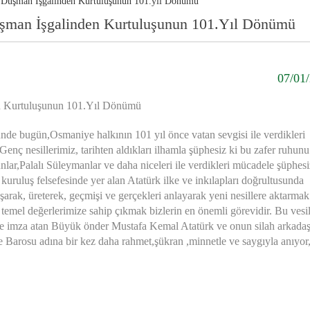
 Düşman İşgalinden Kurtuluşunun 101.yıl Dönümü
şman İşgalinden Kurtuluşunun 101.Yıl Dönümü
 SEMİNERİ
 HUKUKU ARAŞTIRMA ENSTİTÜSÜ SERTİFİKA PROGRAMI
 EDİLEN AVUKATLIK ÜCRET TARİFESİ
07/01
IŞIĞINDA CİNSEL SUÇLARA İLİŞKİN GÜNCEL SORUNLAR
n Kurtuluşunun 101.Yıl Dönümü
de bugün,Osmaniye halkının 101 yıl önce vatan sevgisi ile verdikleri
enç nesillerimiz, tarihten aldıkları ilhamla şüphesiz ki bu zafer ruhunu
r,Palalı Süleymanlar ve daha niceleri ile verdikleri mücadele şüphesi
kuruluş felsefesinde yer alan Atatürk ilke ve inkılapları doğrultusunda
şarak, üreterek, geçmişi ve gerçekleri anlayarak yeni nesillere aktarmak
temel değerlerimize sahip çıkmak bizlerin en önemli görevidir. Bu vesil
fere imza atan Büyük önder Mustafa Kemal Atatürk ve onun silah arkadaş
 Barosu adına bir kez daha rahmet,şükran ,minnetle ve saygıyla anıyor