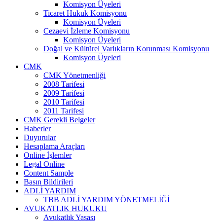
Komisyon Üyeleri
Ticaret Hukuk Komisyonu
Komisyon Üyeleri
Cezaevi İzleme Komisyonu
Komisyon Üyeleri
Doğal ve Kültürel Varlıkların Korunması Komisyonu
Komisyon Üyeleri
CMK
CMK Yönetmenliği
2008 Tarifesi
2009 Tarifesi
2010 Tarifesi
2011 Tarifesi
CMK Gerekli Belgeler
Haberler
Duyurular
Hesaplama Araçları
Online İşlemler
Legal Online
Content Sample
Basın Bildirileri
ADLİ YARDIM
TBB ADLİ YARDIM YÖNETMELİĞİ
AVUKATLIK HUKUKU
Avukatlık Yasası