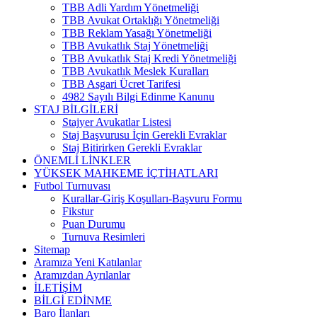
TBB Adli Yardım Yönetmeliği
TBB Avukat Ortaklığı Yönetmeliği
TBB Reklam Yasağı Yönetmeliği
TBB Avukatlık Staj Yönetmeliği
TBB Avukatlık Staj Kredi Yönetmeliği
TBB Avukatlık Meslek Kuralları
TBB Asgari Ücret Tarifesi
4982 Sayılı Bilgi Edinme Kanunu
STAJ BİLGİLERİ
Stajyer Avukatlar Listesi
Staj Başvurusu İçin Gerekli Evraklar
Staj Bitirirken Gerekli Evraklar
ÖNEMLİ LİNKLER
YÜKSEK MAHKEME İÇTİHATLARI
Futbol Turnuvası
Kurallar-Giriş Koşulları-Başvuru Formu
Fikstur
Puan Durumu
Turnuva Resimleri
Sitemap
Aramıza Yeni Katılanlar
Aramızdan Ayrılanlar
İLETİŞİM
BİLGİ EDİNME
Baro İlanları