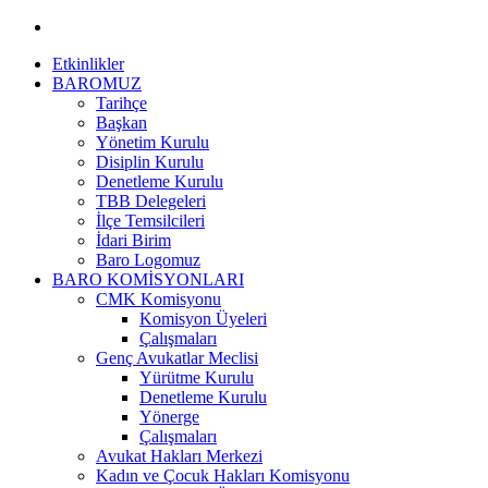
Etkinlikler
BAROMUZ
Tarihçe
Başkan
Yönetim Kurulu
Disiplin Kurulu
Denetleme Kurulu
TBB Delegeleri
İlçe Temsilcileri
İdari Birim
Baro Logomuz
BARO KOMİSYONLARI
CMK Komisyonu
Komisyon Üyeleri
Çalışmaları
Genç Avukatlar Meclisi
Yürütme Kurulu
Denetleme Kurulu
Yönerge
Çalışmaları
Avukat Hakları Merkezi
Kadın ve Çocuk Hakları Komisyonu