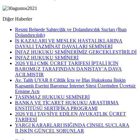
Diğer Haberler
Resmi Belgede Sahtecilik ve Dolandırıcılık Suçları (İban
Dolandırıcılığı)
İŞ KAZALARI VE MESLEK HASTALIKLARINA
DAYALI TAZMİNAT DAVALARI SEMİNERİ
İNFAZ HUKUKU SEMİNERİMİZ GERÇEKLEŞTİRİLDİ
İNFAZ HUKUKU SEMİNERİ
2026 YILI CMK ÜCRET TARİFESİ İPTALİ İÇİN
BAROMUZ TARAFINDAN DANIŞTAY’A DAVA
AÇILMIŞTIR
Av. Talih UYAR 8 Ciltlik İcra ve İflas Hukukuna İlişkin
Kapsamlı Eserini Baromuz İnternet Sitesi Üzerinden Ücretsiz
Erişime Açtı
TAŞINMAZ HUKUKU SEMİNERİ
BANKA VE TİCARET HUKUKU ARAŞTIRMA
ENSTİTÜSÜ SERTİFİKA PROGRAMI
2026 YILI TAVSİYE EDİLEN AVUKATLIK ÜCRET
TARİFESİ
YARGI KARARLARI IŞIĞINDA CİNSEL SUÇLARA
İLİŞKİN GÜNCEL SORUNLAR