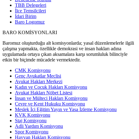
TBB Delegeleri
İlçe Temsilcileri
İdari Birim
Baro Logomuz
BARO KOMİSYONLARI
Baromuz oluşturduğu alt komisyonlarda; yasal düzenlemelerle ilgili
çalışma yapmakta, özellikle demokrasi ve insan hakları adına
uygulamada ortaya çıkan aksamalara karşı sorumluluk bilinciyle
etkin bir biçimde mücadele vermektedir.
CMK Komisyonu
Genç Avukatlar Meclisi
Avukat Hakları Merkezi
Kadın ve Çocuk Hakları Komisyonu
Avukat Hakları Nöbet Listesi
İnsan ve Mülteci Hakları Komisyonu
Çevre ve Kent Hukuku Komisyonu
Meslek İçi Eğitim Yayın ve Yasa İzleme Komisyonu
KVK Komisyonu
Staj Komisyonu
Adli Yardım Komisyonu
Spor Komisyonu
Hayvan Hakları Komisyonu