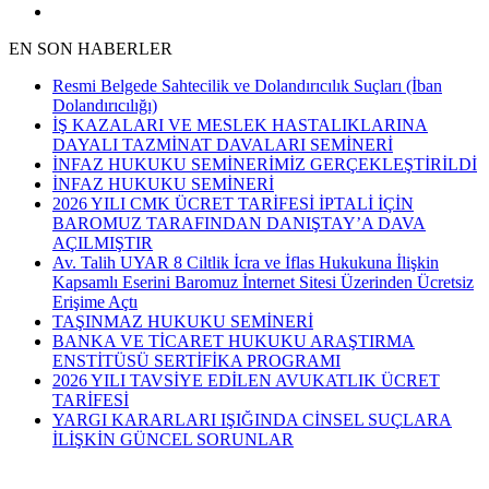
EN SON HABERLER
Resmi Belgede Sahtecilik ve Dolandırıcılık Suçları (İban
Dolandırıcılığı)
İŞ KAZALARI VE MESLEK HASTALIKLARINA
DAYALI TAZMİNAT DAVALARI SEMİNERİ
İNFAZ HUKUKU SEMİNERİMİZ GERÇEKLEŞTİRİLDİ
İNFAZ HUKUKU SEMİNERİ
2026 YILI CMK ÜCRET TARİFESİ İPTALİ İÇİN
BAROMUZ TARAFINDAN DANIŞTAY’A DAVA
AÇILMIŞTIR
Av. Talih UYAR 8 Ciltlik İcra ve İflas Hukukuna İlişkin
Kapsamlı Eserini Baromuz İnternet Sitesi Üzerinden Ücretsiz
Erişime Açtı
TAŞINMAZ HUKUKU SEMİNERİ
BANKA VE TİCARET HUKUKU ARAŞTIRMA
ENSTİTÜSÜ SERTİFİKA PROGRAMI
2026 YILI TAVSİYE EDİLEN AVUKATLIK ÜCRET
TARİFESİ
YARGI KARARLARI IŞIĞINDA CİNSEL SUÇLARA
İLİŞKİN GÜNCEL SORUNLAR