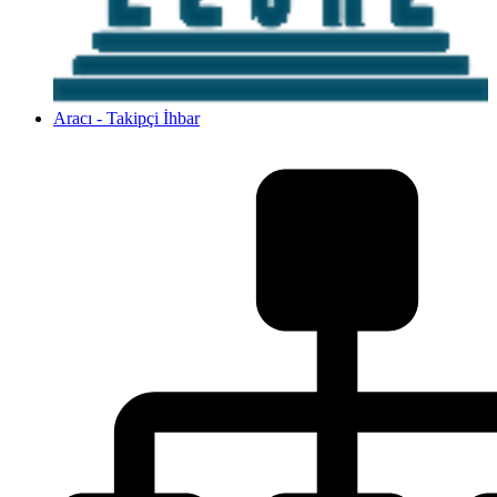
Aracı - Takipçi İhbar