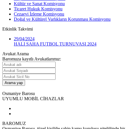
Kültür ve Sanat Komisyonu
Ticaret Hukuk Komisyonu
Cezaevi İzleme Komisyonu
Doğal ve Kültürel Varlıkların Korunması Komisyonu
Etkinlik
Takvimi
29/04/2024
HALI SAHA FUTBOL TURNUVASI 2024
Avukat Arama
Baromuza kayıtlı Avukatlarımız:
Osmaniye Barosu
UYUMLU MOBİL CİHAZLAR
BAROMUZ
Osmaniye Barosu, tüzel kişiliğe sahip kamu kuruluşu niteliğinde bir