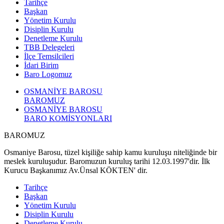
Tarihçe
Başkan
Yönetim Kurulu
Disiplin Kurulu
Denetleme Kurulu
TBB Delegeleri
İlçe Temsilcileri
İdari Birim
Baro Logomuz
OSMANİYE BAROSU
BAROMUZ
OSMANİYE BAROSU
BARO KOMİSYONLARI
BAROMUZ
Osmaniye Barosu, tüzel kişiliğe sahip kamu kuruluşu niteliğinde bir
meslek kuruluşudur. Baromuzun kuruluş tarihi 12.03.1997'dir. İlk
Kurucu Başkanımız Av.Ünsal KÖKTEN' dir.
Tarihçe
Başkan
Yönetim Kurulu
Disiplin Kurulu
Denetleme Kurulu