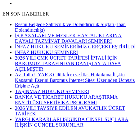
EN SON HABERLER
Resmi Belgede Sahtecilik ve Dolandırıcılık Suçları (İban
Dolandırıcılığı)
İŞ KAZALARI VE MESLEK HASTALIKLARINA
DAYALI TAZMİNAT DAVALARI SEMİNERİ
İNFAZ HUKUKU SEMİNERİMİZ GERÇEKLEŞTİRİLDİ
İNFAZ HUKUKU SEMİNERİ
2026 YILI CMK ÜCRET TARİFESİ İPTALİ İÇİN
BAROMUZ TARAFINDAN DANIŞTAY’A DAVA
AÇILMIŞTIR
Av. Talih UYAR 8 Ciltlik İcra ve İflas Hukukuna İlişkin
Kapsamlı Eserini Baromuz İnternet Sitesi Üzerinden Ücretsiz
Erişime Açtı
TAŞINMAZ HUKUKU SEMİNERİ
BANKA VE TİCARET HUKUKU ARAŞTIRMA
ENSTİTÜSÜ SERTİFİKA PROGRAMI
2026 YILI TAVSİYE EDİLEN AVUKATLIK ÜCRET
TARİFESİ
YARGI KARARLARI IŞIĞINDA CİNSEL SUÇLARA
İLİŞKİN GÜNCEL SORUNLAR