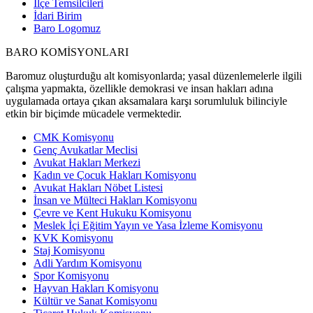
İlçe Temsilcileri
İdari Birim
Baro Logomuz
BARO KOMİSYONLARI
Baromuz oluşturduğu alt komisyonlarda; yasal düzenlemelerle ilgili
çalışma yapmakta, özellikle demokrasi ve insan hakları adına
uygulamada ortaya çıkan aksamalara karşı sorumluluk bilinciyle
etkin bir biçimde mücadele vermektedir.
CMK Komisyonu
Genç Avukatlar Meclisi
Avukat Hakları Merkezi
Kadın ve Çocuk Hakları Komisyonu
Avukat Hakları Nöbet Listesi
İnsan ve Mülteci Hakları Komisyonu
Çevre ve Kent Hukuku Komisyonu
Meslek İçi Eğitim Yayın ve Yasa İzleme Komisyonu
KVK Komisyonu
Staj Komisyonu
Adli Yardım Komisyonu
Spor Komisyonu
Hayvan Hakları Komisyonu
Kültür ve Sanat Komisyonu