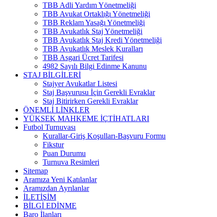
TBB Adli Yardım Yönetmeliği
TBB Avukat Ortaklığı Yönetmeliği
TBB Reklam Yasağı Yönetmeliği
TBB Avukatlık Staj Yönetmeliği
TBB Avukatlık Staj Kredi Yönetmeliği
TBB Avukatlık Meslek Kuralları
TBB Asgari Ücret Tarifesi
4982 Sayılı Bilgi Edinme Kanunu
STAJ BİLGİLERİ
Stajyer Avukatlar Listesi
Staj Başvurusu İçin Gerekli Evraklar
Staj Bitirirken Gerekli Evraklar
ÖNEMLİ LİNKLER
YÜKSEK MAHKEME İÇTİHATLARI
Futbol Turnuvası
Kurallar-Giriş Koşulları-Başvuru Formu
Fikstur
Puan Durumu
Turnuva Resimleri
Sitemap
Aramıza Yeni Katılanlar
Aramızdan Ayrılanlar
İLETİŞİM
BİLGİ EDİNME
Baro İlanları