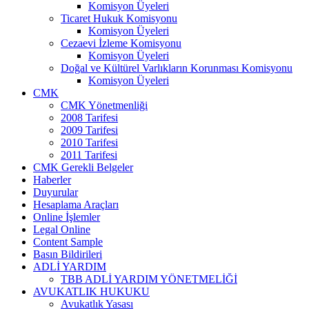
Komisyon Üyeleri
Ticaret Hukuk Komisyonu
Komisyon Üyeleri
Cezaevi İzleme Komisyonu
Komisyon Üyeleri
Doğal ve Kültürel Varlıkların Korunması Komisyonu
Komisyon Üyeleri
CMK
CMK Yönetmenliği
2008 Tarifesi
2009 Tarifesi
2010 Tarifesi
2011 Tarifesi
CMK Gerekli Belgeler
Haberler
Duyurular
Hesaplama Araçları
Online İşlemler
Legal Online
Content Sample
Basın Bildirileri
ADLİ YARDIM
TBB ADLİ YARDIM YÖNETMELİĞİ
AVUKATLIK HUKUKU
Avukatlık Yasası