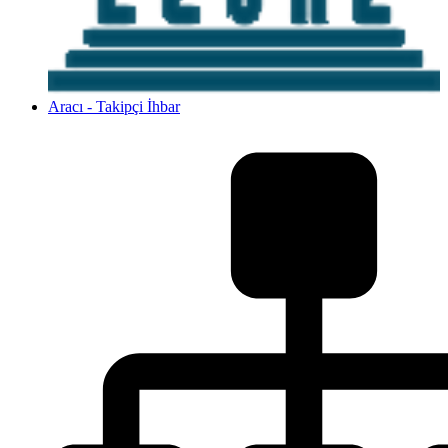
Aracı - Takipçi İhbar