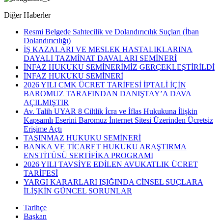
Diğer Haberler
Resmi Belgede Sahtecilik ve Dolandırıcılık Suçları (İban
Dolandırıcılığı)
İŞ KAZALARI VE MESLEK HASTALIKLARINA
DAYALI TAZMİNAT DAVALARI SEMİNERİ
İNFAZ HUKUKU SEMİNERİMİZ GERÇEKLEŞTİRİLDİ
İNFAZ HUKUKU SEMİNERİ
2026 YILI CMK ÜCRET TARİFESİ İPTALİ İÇİN
BAROMUZ TARAFINDAN DANIŞTAY’A DAVA
AÇILMIŞTIR
Av. Talih UYAR 8 Ciltlik İcra ve İflas Hukukuna İlişkin
Kapsamlı Eserini Baromuz İnternet Sitesi Üzerinden Ücretsiz
Erişime Açtı
TAŞINMAZ HUKUKU SEMİNERİ
BANKA VE TİCARET HUKUKU ARAŞTIRMA
ENSTİTÜSÜ SERTİFİKA PROGRAMI
2026 YILI TAVSİYE EDİLEN AVUKATLIK ÜCRET
TARİFESİ
YARGI KARARLARI IŞIĞINDA CİNSEL SUÇLARA
İLİŞKİN GÜNCEL SORUNLAR
Tarihçe
Başkan