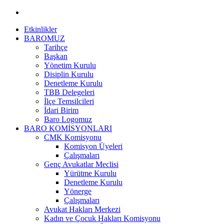
Etkinlikler
BAROMUZ
Tarihçe
Başkan
Yönetim Kurulu
Disiplin Kurulu
Denetleme Kurulu
TBB Delegeleri
İlçe Temsilcileri
İdari Birim
Baro Logomuz
BARO KOMİSYONLARI
CMK Komisyonu
Komisyon Üyeleri
Çalışmaları
Genç Avukatlar Meclisi
Yürütme Kurulu
Denetleme Kurulu
Yönerge
Çalışmaları
Avukat Hakları Merkezi
Kadın ve Çocuk Hakları Komisyonu