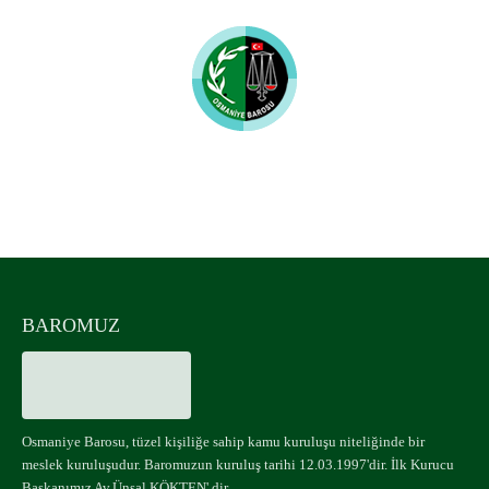
Osmaniye Barosu
UYUMLU MOBİL CİHAZLAR
BAROMUZ
Osmaniye Barosu, tüzel kişiliğe sahip kamu kuruluşu niteliğinde bir
meslek kuruluşudur. Baromuzun kuruluş tarihi 12.03.1997'dir. İlk Kurucu
Başkanımız Av.Ünsal KÖKTEN' dir.