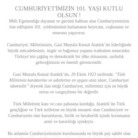
CUMHURİYET'İMİZİN 101. YAŞI KUTLU
OLSUN !
Milli Egemenliğe dayanan ve gücünü halktan alan Cumhuriyetimizin
ilan edilişinin 101. yıldönümünü kutlamanın heyecanı, coşkusunu ve
onurunu yaşıyoruz.
Cumhuriyet; Milletimizin, Gazi Mustafa Kemal Atatürk’ün liderliğinde
büyük mücadelesinin, özgür ve bağımsız yaşama iradesinin sonucudur.
Türkiye‘nin çağdaş ve demokratik bir ülke olmasının, aydınlık
geleceğimizin en önemli güvencesidir.
Gazi Mustafa Kemal Atatürk‘ün, 29 Ekim 1923 tarihinde, “
Türk
Milletinin karakterine ve adetlerine en uygun olan idare, Cumhuriyet
idaresidir.
” diyerek ilan ettiği Cumhuriyet, milletimiz için en büyük
miras ve vazgeçilmez bir değerdir.
Türk Milletinin kanı ve canı pahasına kurduğu, Atatürk’ün Türk
gençliğine ve Türk milletine en büyük emaneti olan Cumhuriyeti ve
Cumhuriyetin tüm kurumlarını, birlik ve beraberlik içinde korumanın
azmi ve kararlılığı içindeyiz.
Bu anlamda Cumhuriyetimizin kurulmasında en büyük pay sahibi olan