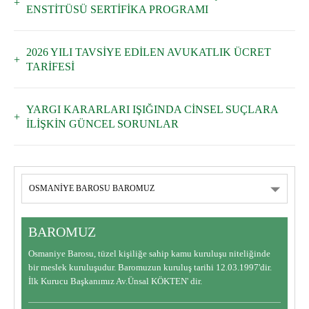
ENSTİTÜSÜ SERTİFİKA PROGRAMI
2026 YILI TAVSİYE EDİLEN AVUKATLIK ÜCRET
TARİFESİ
YARGI KARARLARI IŞIĞINDA CİNSEL SUÇLARA
İLİŞKİN GÜNCEL SORUNLAR
BAROMUZ
Osmaniye Barosu, tüzel kişiliğe sahip kamu kuruluşu niteliğinde
bir meslek kuruluşudur. Baromuzun kuruluş tarihi 12.03.1997'dir.
İlk Kurucu Başkanımız Av.Ünsal KÖKTEN' dir.