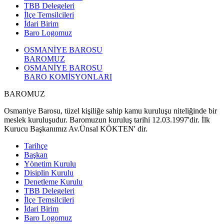
TBB Delegeleri
İlçe Temsilcileri
İdari Birim
Baro Logomuz
OSMANİYE BAROSU
BAROMUZ
OSMANİYE BAROSU
BARO KOMİSYONLARI
BAROMUZ
Osmaniye Barosu, tüzel kişiliğe sahip kamu kuruluşu niteliğinde bir
meslek kuruluşudur. Baromuzun kuruluş tarihi 12.03.1997'dir. İlk
Kurucu Başkanımız Av.Ünsal KÖKTEN' dir.
Tarihçe
Başkan
Yönetim Kurulu
Disiplin Kurulu
Denetleme Kurulu
TBB Delegeleri
İlçe Temsilcileri
İdari Birim
Baro Logomuz