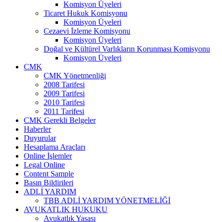
Komisyon Üyeleri
Ticaret Hukuk Komisyonu
Komisyon Üyeleri
Cezaevi İzleme Komisyonu
Komisyon Üyeleri
Doğal ve Kültürel Varlıkların Korunması Komisyonu
Komisyon Üyeleri
CMK
CMK Yönetmenliği
2008 Tarifesi
2009 Tarifesi
2010 Tarifesi
2011 Tarifesi
CMK Gerekli Belgeler
Haberler
Duyurular
Hesaplama Araçları
Online İşlemler
Legal Online
Content Sample
Basın Bildirileri
ADLİ YARDIM
TBB ADLİ YARDIM YÖNETMELİĞİ
AVUKATLIK HUKUKU
Avukatlık Yasası