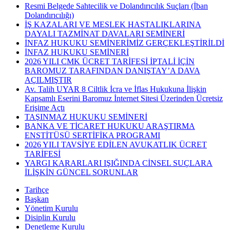
Resmi Belgede Sahtecilik ve Dolandırıcılık Suçları (İban
Dolandırıcılığı)
İŞ KAZALARI VE MESLEK HASTALIKLARINA
DAYALI TAZMİNAT DAVALARI SEMİNERİ
İNFAZ HUKUKU SEMİNERİMİZ GERÇEKLEŞTİRİLDİ
İNFAZ HUKUKU SEMİNERİ
2026 YILI CMK ÜCRET TARİFESİ İPTALİ İÇİN
BAROMUZ TARAFINDAN DANIŞTAY’A DAVA
AÇILMIŞTIR
Av. Talih UYAR 8 Ciltlik İcra ve İflas Hukukuna İlişkin
Kapsamlı Eserini Baromuz İnternet Sitesi Üzerinden Ücretsiz
Erişime Açtı
TAŞINMAZ HUKUKU SEMİNERİ
BANKA VE TİCARET HUKUKU ARAŞTIRMA
ENSTİTÜSÜ SERTİFİKA PROGRAMI
2026 YILI TAVSİYE EDİLEN AVUKATLIK ÜCRET
TARİFESİ
YARGI KARARLARI IŞIĞINDA CİNSEL SUÇLARA
İLİŞKİN GÜNCEL SORUNLAR
Tarihçe
Başkan
Yönetim Kurulu
Disiplin Kurulu
Denetleme Kurulu