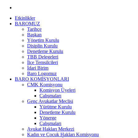
Etkinlikler
BAROMUZ
Tarihçe
Başkan
Yönetim Kurulu
Disiplin Kurulu
Denetleme Kurulu
TBB Delegeleri
İlçe Temsilcileri
İdari Birim
Baro Logomuz
BARO KOMİSYONLARI
CMK Komisyonu
Komisyon Üyeleri
Çalışmaları
Genç Avukatlar Meclisi
Yürütme Kurulu
Denetleme Kurulu
Yönerge
Çalışmaları
Avukat Hakları Merkezi
Kadın ve Çocuk Hakları Komisyonu