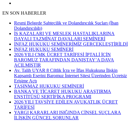
EN SON HABERLER
Resmi Belgede Sahtecilik ve Dolandırıcılık Suçları (İban
Dolandırıcılığı)
İŞ KAZALARI VE MESLEK HASTALIKLARINA
DAYALI TAZMİNAT DAVALARI SEMİNERİ
İNFAZ HUKUKU SEMİNERİMİZ GERÇEKLEŞTİRİLDİ
İNFAZ HUKUKU SEMİNERİ
2026 YILI CMK ÜCRET TARİFESİ İPTALİ İÇİN
BAROMUZ TARAFINDAN DANIŞTAY’A DAVA
AÇILMIŞTIR
Av. Talih UYAR 8 Ciltlik İcra ve İflas Hukukuna İlişkin
Kapsamlı Eserini Baromuz İnternet Sitesi Üzerinden Ücretsiz
Erişime Açtı
TAŞINMAZ HUKUKU SEMİNERİ
BANKA VE TİCARET HUKUKU ARAŞTIRMA
ENSTİTÜSÜ SERTİFİKA PROGRAMI
2026 YILI TAVSİYE EDİLEN AVUKATLIK ÜCRET
TARİFESİ
YARGI KARARLARI IŞIĞINDA CİNSEL SUÇLARA
İLİŞKİN GÜNCEL SORUNLAR