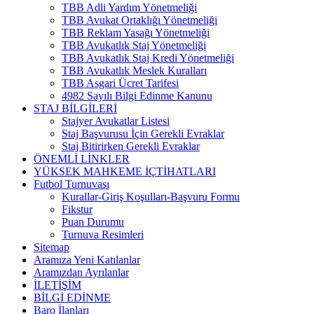
TBB Adli Yardım Yönetmeliği
TBB Avukat Ortaklığı Yönetmeliği
TBB Reklam Yasağı Yönetmeliği
TBB Avukatlık Staj Yönetmeliği
TBB Avukatlık Staj Kredi Yönetmeliği
TBB Avukatlık Meslek Kuralları
TBB Asgari Ücret Tarifesi
4982 Sayılı Bilgi Edinme Kanunu
STAJ BİLGİLERİ
Stajyer Avukatlar Listesi
Staj Başvurusu İçin Gerekli Evraklar
Staj Bitirirken Gerekli Evraklar
ÖNEMLİ LİNKLER
YÜKSEK MAHKEME İÇTİHATLARI
Futbol Turnuvası
Kurallar-Giriş Koşulları-Başvuru Formu
Fikstur
Puan Durumu
Turnuva Resimleri
Sitemap
Aramıza Yeni Katılanlar
Aramızdan Ayrılanlar
İLETİŞİM
BİLGİ EDİNME
Baro İlanları