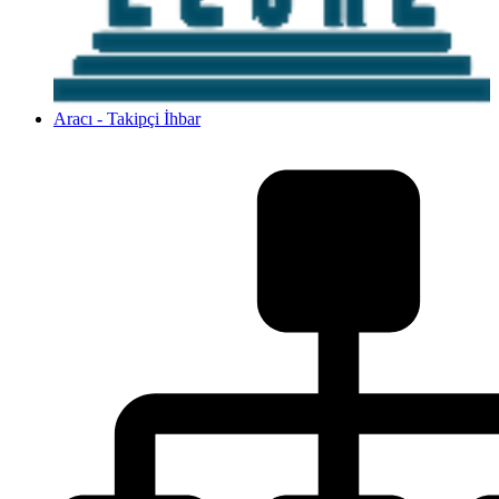
Aracı - Takipçi İhbar