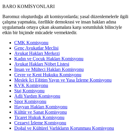
BARO KOMİSYONLARI
Baromuz oluşturduğu alt komisyonlarda; yasal düzenlemelerle ilgili
çalışma yapmakta, özellikle demokrasi ve insan hakları adına
uygulamada ortaya çıkan aksamalara karşı sorumluluk bilinciyle
etkin bir biçimde mücadele vermektedir.
CMK Komisyonu
Genç Avukatlar Meclisi
Avukat Hakları Merkezi
Kadın ve Çocuk Hakları Komisyonu
Avukat Hakları Nöbet Listesi
İnsan ve Mülteci Hakları Komisyonu
Çevre ve Kent Hukuku Komisyonu
Meslek İçi Eğitim Yayın ve Yasa İzleme Komisyonu
KVK Komisyonu
Staj Komisyonu
Adli Yardım Komisyonu
Spor Komisyonu
Hayvan Hakları Komisyonu
Kültür ve Sanat Komisyonu
Ticaret Hukuk Komisyonu
Cezaevi İzleme Komisyonu
Doğal ve Kültürel Varlıkların Korunması Komisyonu