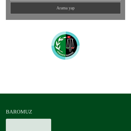
Osmaniye Barosu
UYUMLU MOBİL CİHAZLAR
BAROMUZ