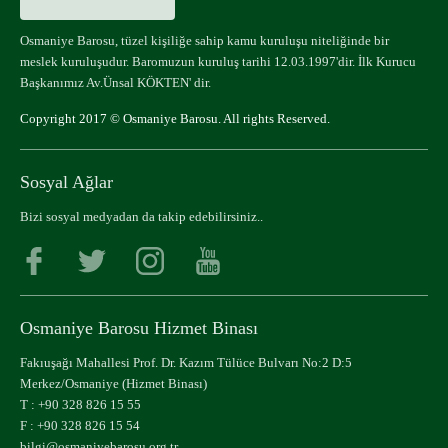
Osmaniye Barosu, tüzel kişiliğe sahip kamu kuruluşu niteliğinde bir
meslek kuruluşudur. Baromuzun kuruluş tarihi 12.03.1997'dir. İlk Kurucu
Başkanımız Av.Ünsal KÖKTEN' dir.
Copyright 2017 © Osmaniye Barosu. All rights Reserved.
Sosyal Ağlar
Bizi sosyal medyadan da takip edebilirsiniz..
Osmaniye Barosu Hizmet Binası
Fakıuşağı Mahallesi Prof. Dr. Kazım Tülüce Bulvarı No:2 D:5
Merkez/Osmaniye (Hizmet Binası)
T :
+90 328 826 15 55
F : +90 328 826 15 54
bilgi@osmaniyebarosu.org.tr