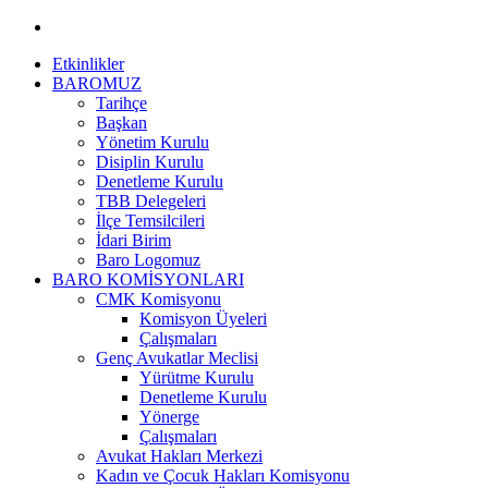
Etkinlikler
BAROMUZ
Tarihçe
Başkan
Yönetim Kurulu
Disiplin Kurulu
Denetleme Kurulu
TBB Delegeleri
İlçe Temsilcileri
İdari Birim
Baro Logomuz
BARO KOMİSYONLARI
CMK Komisyonu
Komisyon Üyeleri
Çalışmaları
Genç Avukatlar Meclisi
Yürütme Kurulu
Denetleme Kurulu
Yönerge
Çalışmaları
Avukat Hakları Merkezi
Kadın ve Çocuk Hakları Komisyonu