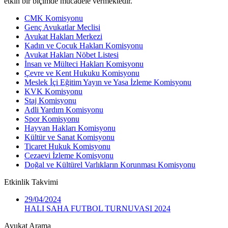
etkin bir biçimde mücadele vermektedir.
CMK Komisyonu
Genç Avukatlar Meclisi
Avukat Hakları Merkezi
Kadın ve Çocuk Hakları Komisyonu
Avukat Hakları Nöbet Listesi
İnsan ve Mülteci Hakları Komisyonu
Çevre ve Kent Hukuku Komisyonu
Meslek İçi Eğitim Yayın ve Yasa İzleme Komisyonu
KVK Komisyonu
Staj Komisyonu
Adli Yardım Komisyonu
Spor Komisyonu
Hayvan Hakları Komisyonu
Kültür ve Sanat Komisyonu
Ticaret Hukuk Komisyonu
Cezaevi İzleme Komisyonu
Doğal ve Kültürel Varlıkların Korunması Komisyonu
Etkinlik
Takvimi
29/04/2024
HALI SAHA FUTBOL TURNUVASI 2024
Avukat Arama