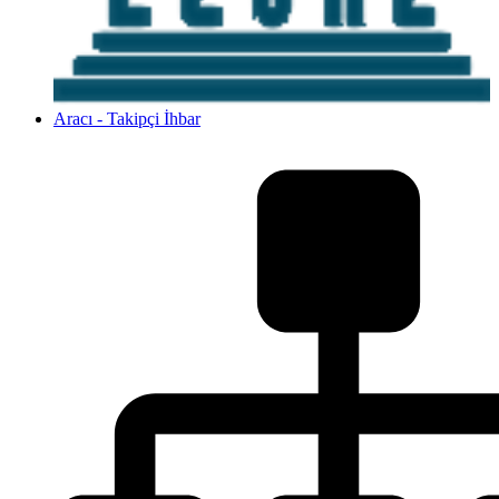
Aracı - Takipçi İhbar