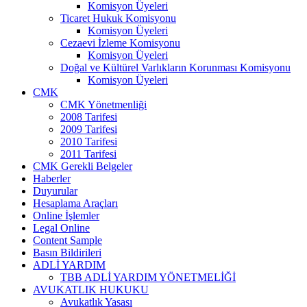
Komisyon Üyeleri
Ticaret Hukuk Komisyonu
Komisyon Üyeleri
Cezaevi İzleme Komisyonu
Komisyon Üyeleri
Doğal ve Kültürel Varlıkların Korunması Komisyonu
Komisyon Üyeleri
CMK
CMK Yönetmenliği
2008 Tarifesi
2009 Tarifesi
2010 Tarifesi
2011 Tarifesi
CMK Gerekli Belgeler
Haberler
Duyurular
Hesaplama Araçları
Online İşlemler
Legal Online
Content Sample
Basın Bildirileri
ADLİ YARDIM
TBB ADLİ YARDIM YÖNETMELİĞİ
AVUKATLIK HUKUKU
Avukatlık Yasası