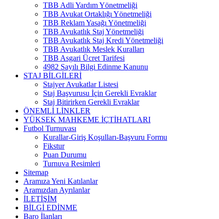
TBB Adli Yardım Yönetmeliği
TBB Avukat Ortaklığı Yönetmeliği
TBB Reklam Yasağı Yönetmeliği
TBB Avukatlık Staj Yönetmeliği
TBB Avukatlık Staj Kredi Yönetmeliği
TBB Avukatlık Meslek Kuralları
TBB Asgari Ücret Tarifesi
4982 Sayılı Bilgi Edinme Kanunu
STAJ BİLGİLERİ
Stajyer Avukatlar Listesi
Staj Başvurusu İçin Gerekli Evraklar
Staj Bitirirken Gerekli Evraklar
ÖNEMLİ LİNKLER
YÜKSEK MAHKEME İÇTİHATLARI
Futbol Turnuvası
Kurallar-Giriş Koşulları-Başvuru Formu
Fikstur
Puan Durumu
Turnuva Resimleri
Sitemap
Aramıza Yeni Katılanlar
Aramızdan Ayrılanlar
İLETİŞİM
BİLGİ EDİNME
Baro İlanları