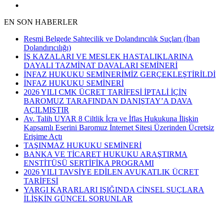
EN SON HABERLER
Resmi Belgede Sahtecilik ve Dolandırıcılık Suçları (İban
Dolandırıcılığı)
İŞ KAZALARI VE MESLEK HASTALIKLARINA
DAYALI TAZMİNAT DAVALARI SEMİNERİ
İNFAZ HUKUKU SEMİNERİMİZ GERÇEKLEŞTİRİLDİ
İNFAZ HUKUKU SEMİNERİ
2026 YILI CMK ÜCRET TARİFESİ İPTALİ İÇİN
BAROMUZ TARAFINDAN DANIŞTAY’A DAVA
AÇILMIŞTIR
Av. Talih UYAR 8 Ciltlik İcra ve İflas Hukukuna İlişkin
Kapsamlı Eserini Baromuz İnternet Sitesi Üzerinden Ücretsiz
Erişime Açtı
TAŞINMAZ HUKUKU SEMİNERİ
BANKA VE TİCARET HUKUKU ARAŞTIRMA
ENSTİTÜSÜ SERTİFİKA PROGRAMI
2026 YILI TAVSİYE EDİLEN AVUKATLIK ÜCRET
TARİFESİ
YARGI KARARLARI IŞIĞINDA CİNSEL SUÇLARA
İLİŞKİN GÜNCEL SORUNLAR