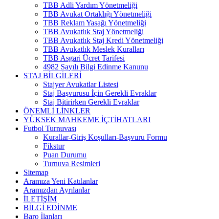
TBB Adli Yardım Yönetmeliği
TBB Avukat Ortaklığı Yönetmeliği
TBB Reklam Yasağı Yönetmeliği
TBB Avukatlık Staj Yönetmeliği
TBB Avukatlık Staj Kredi Yönetmeliği
TBB Avukatlık Meslek Kuralları
TBB Asgari Ücret Tarifesi
4982 Sayılı Bilgi Edinme Kanunu
STAJ BİLGİLERİ
Stajyer Avukatlar Listesi
Staj Başvurusu İçin Gerekli Evraklar
Staj Bitirirken Gerekli Evraklar
ÖNEMLİ LİNKLER
YÜKSEK MAHKEME İÇTİHATLARI
Futbol Turnuvası
Kurallar-Giriş Koşulları-Başvuru Formu
Fikstur
Puan Durumu
Turnuva Resimleri
Sitemap
Aramıza Yeni Katılanlar
Aramızdan Ayrılanlar
İLETİŞİM
BİLGİ EDİNME
Baro İlanları