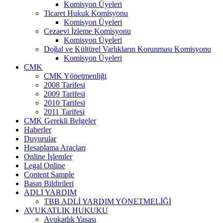
Komisyon Üyeleri
Ticaret Hukuk Komisyonu
Komisyon Üyeleri
Cezaevi İzleme Komisyonu
Komisyon Üyeleri
Doğal ve Kültürel Varlıkların Korunması Komisyonu
Komisyon Üyeleri
CMK
CMK Yönetmenliği
2008 Tarifesi
2009 Tarifesi
2010 Tarifesi
2011 Tarifesi
CMK Gerekli Belgeler
Haberler
Duyurular
Hesaplama Araçları
Online İşlemler
Legal Online
Content Sample
Basın Bildirileri
ADLİ YARDIM
TBB ADLİ YARDIM YÖNETMELİĞİ
AVUKATLIK HUKUKU
Avukatlık Yasası