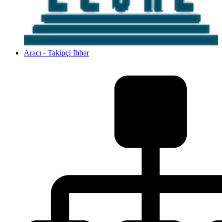
Aracı - Takipçi İhbar