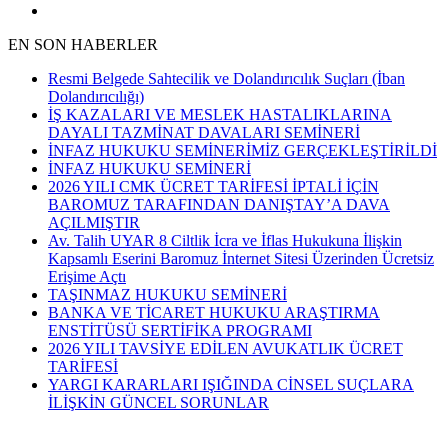
EN SON HABERLER
Resmi Belgede Sahtecilik ve Dolandırıcılık Suçları (İban
Dolandırıcılığı)
İŞ KAZALARI VE MESLEK HASTALIKLARINA
DAYALI TAZMİNAT DAVALARI SEMİNERİ
İNFAZ HUKUKU SEMİNERİMİZ GERÇEKLEŞTİRİLDİ
İNFAZ HUKUKU SEMİNERİ
2026 YILI CMK ÜCRET TARİFESİ İPTALİ İÇİN
BAROMUZ TARAFINDAN DANIŞTAY’A DAVA
AÇILMIŞTIR
Av. Talih UYAR 8 Ciltlik İcra ve İflas Hukukuna İlişkin
Kapsamlı Eserini Baromuz İnternet Sitesi Üzerinden Ücretsiz
Erişime Açtı
TAŞINMAZ HUKUKU SEMİNERİ
BANKA VE TİCARET HUKUKU ARAŞTIRMA
ENSTİTÜSÜ SERTİFİKA PROGRAMI
2026 YILI TAVSİYE EDİLEN AVUKATLIK ÜCRET
TARİFESİ
YARGI KARARLARI IŞIĞINDA CİNSEL SUÇLARA
İLİŞKİN GÜNCEL SORUNLAR