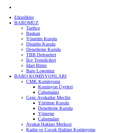
Etkinlikler
BAROMUZ
Tarihçe
Başkan
Yönetim Kurulu
Disiplin Kurulu
Denetleme Kurulu
TBB Delegeleri
İlçe Temsilcileri
İdari Birim
Baro Logomuz
BARO KOMİSYONLARI
CMK Komisyonu
Komisyon Üyeleri
Çalışmaları
Genç Avukatlar Meclisi
Yürütme Kurulu
Denetleme Kurulu
Yönerge
Çalışmaları
Avukat Hakları Merkezi
Kadın ve Çocuk Hakları Komisyonu