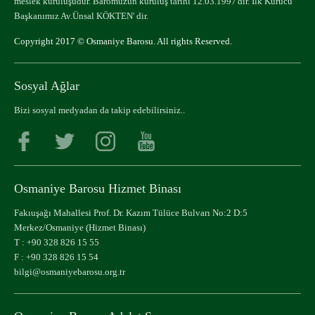
meslek kuruluşudur. Baromuzun kuruluş tarihi 12.03.1997'dir. İlk Kurucu
Başkanımız Av.Ünsal KÖKTEN' dir.
Copyright 2017 © Osmaniye Barosu. All rights Reserved.
Sosyal Ağlar
Bizi sosyal medyadan da takip edebilirsiniz..
Osmaniye Barosu Hizmet Binası
Fakıuşağı Mahallesi Prof. Dr. Kazım Tülüce Bulvarı No:2 D:5
Merkez/Osmaniye (Hizmet Binası)
T :
+90 328 826 15 55
F : +90 328 826 15 54
bilgi@osmaniyebarosu.org.tr