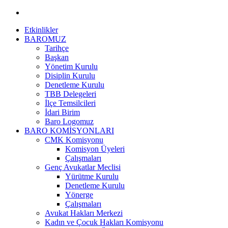
Etkinlikler
BAROMUZ
Tarihçe
Başkan
Yönetim Kurulu
Disiplin Kurulu
Denetleme Kurulu
TBB Delegeleri
İlçe Temsilcileri
İdari Birim
Baro Logomuz
BARO KOMİSYONLARI
CMK Komisyonu
Komisyon Üyeleri
Çalışmaları
Genç Avukatlar Meclisi
Yürütme Kurulu
Denetleme Kurulu
Yönerge
Çalışmaları
Avukat Hakları Merkezi
Kadın ve Çocuk Hakları Komisyonu