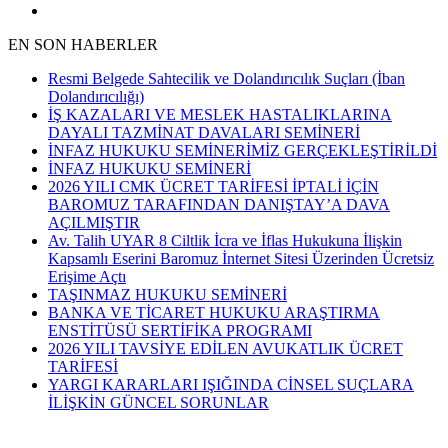
EN SON HABERLER
Resmi Belgede Sahtecilik ve Dolandırıcılık Suçları (İban
Dolandırıcılığı)
İŞ KAZALARI VE MESLEK HASTALIKLARINA
DAYALI TAZMİNAT DAVALARI SEMİNERİ
İNFAZ HUKUKU SEMİNERİMİZ GERÇEKLEŞTİRİLDİ
İNFAZ HUKUKU SEMİNERİ
2026 YILI CMK ÜCRET TARİFESİ İPTALİ İÇİN
BAROMUZ TARAFINDAN DANIŞTAY’A DAVA
AÇILMIŞTIR
Av. Talih UYAR 8 Ciltlik İcra ve İflas Hukukuna İlişkin
Kapsamlı Eserini Baromuz İnternet Sitesi Üzerinden Ücretsiz
Erişime Açtı
TAŞINMAZ HUKUKU SEMİNERİ
BANKA VE TİCARET HUKUKU ARAŞTIRMA
ENSTİTÜSÜ SERTİFİKA PROGRAMI
2026 YILI TAVSİYE EDİLEN AVUKATLIK ÜCRET
TARİFESİ
YARGI KARARLARI IŞIĞINDA CİNSEL SUÇLARA
İLİŞKİN GÜNCEL SORUNLAR