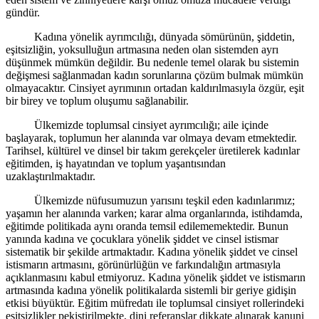
gündür.
Kadına yönelik ayrımcılığı, dünyada sömürünün, şiddetin,
eşitsizliğin, yoksulluğun artmasına neden olan sistemden ayrı
düşünmek mümkün değildir. Bu nedenle temel olarak bu sistemin
değişmesi sağlanmadan kadın sorunlarına çözüm bulmak mümkün
olmayacaktır. Cinsiyet ayrımının ortadan kaldırılmasıyla özgür, eşit
bir birey ve toplum oluşumu sağlanabilir.
Ülkemizde toplumsal cinsiyet ayrımcılığı; aile içinde
başlayarak, toplumun her alanında var olmaya devam etmektedir.
Tarihsel, kültürel ve dinsel bir takım gerekçeler üretilerek kadınlar
eğitimden, iş hayatından ve toplum yaşantısından
uzaklaştırılmaktadır.
Ülkemizde nüfusumuzun yarısını teşkil eden kadınlarımız;
yaşamın her alanında varken; karar alma organlarında, istihdamda,
eğitimde politikada aynı oranda temsil edilememektedir. Bunun
yanında kadına ve çocuklara yönelik şiddet ve cinsel istismar
sistematik bir şekilde artmaktadır. Kadına yönelik şiddet ve cinsel
istismarın artmasını, görünürlüğün ve farkındalığın artmasıyla
açıklanmasını kabul etmiyoruz. Kadına yönelik şiddet ve istismarın
artmasında kadına yönelik politikalarda sistemli bir geriye gidişin
etkisi büyüktür. Eğitim müfredatı ile toplumsal cinsiyet rollerindeki
eşitsizlikler pekiştirilmekte, dini referanslar dikkate alınarak kanuni