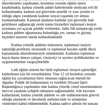
düzenlemeler yapılmakta, kesintisiz zorunlu eğitim süresi
kısaltılmakta, kadına yönelik şiddet haberlerinde medyada eril dil
kullanılmakta, kadının asıl görevinin annelik ve esas yerinin ev
olduğu algısı yaratılarak kadının sosyal yaşamda yer alması
kısıtlanmaktadır. Kamusal alanların kadınlar için güvenilir hale
getirilmesi sağlanacağı yerde kamu hizmetleri toplumsal cinsiyet
ayırımına yol açacak şekilde verilmekte, failin fiili tartışılacağı yerde
kadının şiddete uğramasına bulunduğu yer, zaman ve giyiniş
biçimleri mazeret olarak kullanılmaktadır.
Kadına yönelik şiddetin önlenmesi, toplumsal cinsiyet
eşitsizliği problemi; ekonomik ve toplumsal hayatın eşitlik ilkesi
kapsamında düzenlenmesiyle mümkündür. Kadınları toplumsal
hayat dışına itmeye çalışan, cinsiyetçi ve ayrımcı politikalardan ve
uygulamalardan vazgeçilmelidir.
Laik eğitim sistemi her türlü toplumsal cinsiyet eşitsizliğin
kaldırılması için bir zorunluluktur. Yine 12 yıl kesintisiz zorunlu
eğitim kız çocuklarının birey olmasını sağlayacak önemli bir
olgudur. Politik dil kullanımının ve özellikle Diyanet İşleri
Başkanlığınca yapılmakta olan kadına yönelik cinsel tanımlamaların
mevcut yasalarla çelişkili olmaması sağlanmalıdır. Aile kavramı
kullanılarak; kadına yönelik şiddette ve aile mahkemesinin görevli
olduğu alanlarda ve davalarda arabuluculuk ve uzlaştırma
yöntemleri kabul edilmemelidir. Kadına sadece ailenin bir parçası