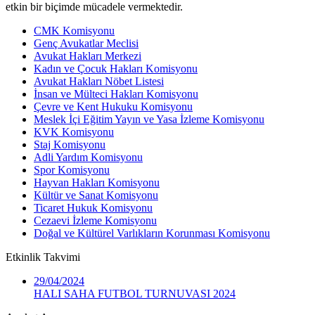
etkin bir biçimde mücadele vermektedir.
CMK Komisyonu
Genç Avukatlar Meclisi
Avukat Hakları Merkezi
Kadın ve Çocuk Hakları Komisyonu
Avukat Hakları Nöbet Listesi
İnsan ve Mülteci Hakları Komisyonu
Çevre ve Kent Hukuku Komisyonu
Meslek İçi Eğitim Yayın ve Yasa İzleme Komisyonu
KVK Komisyonu
Staj Komisyonu
Adli Yardım Komisyonu
Spor Komisyonu
Hayvan Hakları Komisyonu
Kültür ve Sanat Komisyonu
Ticaret Hukuk Komisyonu
Cezaevi İzleme Komisyonu
Doğal ve Kültürel Varlıkların Korunması Komisyonu
Etkinlik
Takvimi
29/04/2024
HALI SAHA FUTBOL TURNUVASI 2024