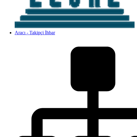
Aracı - Takipçi İhbar