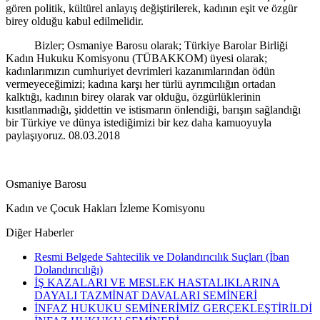
gören politik, kültürel anlayış değiştirilerek, kadının eşit ve özgür
birey olduğu kabul edilmelidir.
Bizler; Osmaniye Barosu olarak; Türkiye Barolar Birliği
Kadın Hukuku Komisyonu (TÜBAKKOM) üyesi olarak;
kadınlarımızın cumhuriyet devrimleri kazanımlarından ödün
vermeyeceğimizi; kadına karşı her türlü ayrımcılığın ortadan
kalktığı, kadının birey olarak var olduğu, özgürlüklerinin
kısıtlanmadığı, şiddettin ve istismarın önlendiği, barışın sağlandığı
bir Türkiye ve dünya istediğimizi bir kez daha kamuoyuyla
paylaşıyoruz. 08.03.2018
Osmaniye Barosu
Kadın ve Çocuk Hakları İzleme Komisyonu
Diğer Haberler
Resmi Belgede Sahtecilik ve Dolandırıcılık Suçları (İban
Dolandırıcılığı)
İŞ KAZALARI VE MESLEK HASTALIKLARINA
DAYALI TAZMİNAT DAVALARI SEMİNERİ
İNFAZ HUKUKU SEMİNERİMİZ GERÇEKLEŞTİRİLDİ