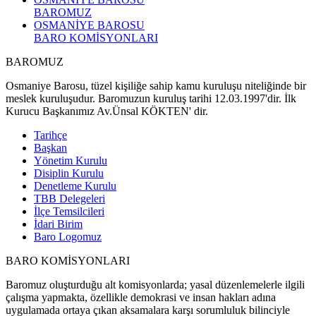
BAROMUZ
OSMANİYE BAROSU
BARO KOMİSYONLARI
BAROMUZ
Osmaniye Barosu, tüzel kişiliğe sahip kamu kuruluşu niteliğinde bir
meslek kuruluşudur. Baromuzun kuruluş tarihi 12.03.1997'dir. İlk
Kurucu Başkanımız Av.Ünsal KÖKTEN' dir.
Tarihçe
Başkan
Yönetim Kurulu
Disiplin Kurulu
Denetleme Kurulu
TBB Delegeleri
İlçe Temsilcileri
İdari Birim
Baro Logomuz
BARO KOMİSYONLARI
Baromuz oluşturduğu alt komisyonlarda; yasal düzenlemelerle ilgili
çalışma yapmakta, özellikle demokrasi ve insan hakları adına
uygulamada ortaya çıkan aksamalara karşı sorumluluk bilinciyle