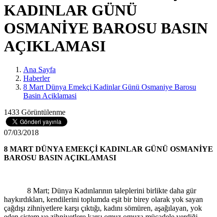
KADINLAR GÜNÜ
OSMANİYE BAROSU BASIN
AÇIKLAMASI
Ana Sayfa
Haberler
8 Mart Dünya Emekçi Kadinlar Günü Osmaniye Barosu
Basin Açiklamasi
1433 Görüntülenme
07/03/2018
8 MART DÜNYA EMEKÇİ KADINLAR GÜNÜ
OSMANİYE
BAROSU
BASIN AÇIKLAMASI
8 Mart; Dünya Kadınlarının taleplerini birlikte daha gür
haykırdıkları, kendilerini toplumda eşit bir birey olarak yok sayan
çağdışı zihniyetlere karşı çıktığı, kadını sömüren, aşağılayan, yok
eden sistem ve zihniyetlere karşı omuz omuza mücadele verdiği