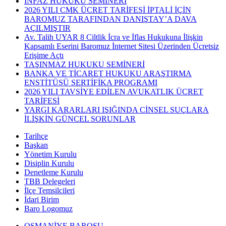
İNFAZ HUKUKU SEMİNERİ
2026 YILI CMK ÜCRET TARİFESİ İPTALİ İÇİN
BAROMUZ TARAFINDAN DANIŞTAY’A DAVA
AÇILMIŞTIR
Av. Talih UYAR 8 Ciltlik İcra ve İflas Hukukuna İlişkin
Kapsamlı Eserini Baromuz İnternet Sitesi Üzerinden Ücretsiz
Erişime Açtı
TAŞINMAZ HUKUKU SEMİNERİ
BANKA VE TİCARET HUKUKU ARAŞTIRMA
ENSTİTÜSÜ SERTİFİKA PROGRAMI
2026 YILI TAVSİYE EDİLEN AVUKATLIK ÜCRET
TARİFESİ
YARGI KARARLARI IŞIĞINDA CİNSEL SUÇLARA
İLİŞKİN GÜNCEL SORUNLAR
Tarihçe
Başkan
Yönetim Kurulu
Disiplin Kurulu
Denetleme Kurulu
TBB Delegeleri
İlçe Temsilcileri
İdari Birim
Baro Logomuz
OSMANİYE BAROSU