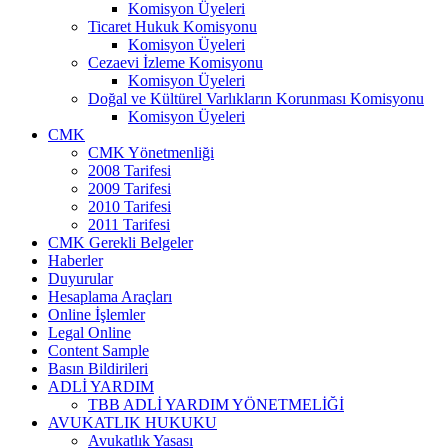
Komisyon Üyeleri
Ticaret Hukuk Komisyonu
Komisyon Üyeleri
Cezaevi İzleme Komisyonu
Komisyon Üyeleri
Doğal ve Kültürel Varlıkların Korunması Komisyonu
Komisyon Üyeleri
CMK
CMK Yönetmenliği
2008 Tarifesi
2009 Tarifesi
2010 Tarifesi
2011 Tarifesi
CMK Gerekli Belgeler
Haberler
Duyurular
Hesaplama Araçları
Online İşlemler
Legal Online
Content Sample
Basın Bildirileri
ADLİ YARDIM
TBB ADLİ YARDIM YÖNETMELİĞİ
AVUKATLIK HUKUKU
Avukatlık Yasası