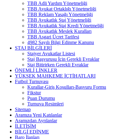
TBB Adli Yardım Yönetmeliği
TBB Avukat Ortaklığı Yönetmeliği
TBB Reklam Yasağı Yönetmeliği
TBB Avukatlık Staj Yönetmeliği
TBB Avukatlık Staj Kredi Yönetmeliği
TBB Avukatlık Meslek Kuralları
TBB Asgari Ücret Tarifesi
4982 Sayılı Bilgi Edinme Kanunu
STAJ BİLGİLERİ
Stajyer Avukatlar Listesi
Staj Başvurusu İçin Gerekli Evraklar
Staj Bitirirken Gerekli Evraklar
ÖNEMLİ LİNKLER
YÜKSEK MAHKEME İÇTİHATLARI
Futbol Turnuvası
Kurallar-Giriş Koşulları-Başvuru Formu
Fikstur
Puan Durumu
Turnuva Resimleri
Sitemap
Aramıza Yeni Katılanlar
Aramızdan Ayrılanlar
İLETİŞİM
BİLGİ EDİNME
Baro İlanları