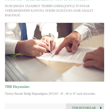
OLDUĞUNA DAİR ADALET BAKANLIĞI YAZISI
DURUŞMADA TASARRUF TEDBİRİ GEREKÇESİYLE TUTANAK
VERİLMEMESİNİN KANUNA AYKIRI OLDUĞUNA DAİR ADALET
BAKANLIĞ
TBB Duyuruları
Türkiye Barolar Birliği Başkanlığının 2015/43 - 45 - 46 ve 47 sayılı duyuruları.
TÜM DUYURULAR