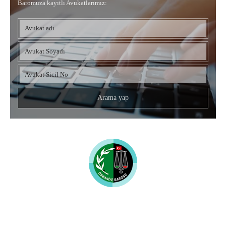
Baromuza kayıtlı Avukatlarımız:
Osmaniye Barosu
UYUMLU MOBİL CİHAZLAR