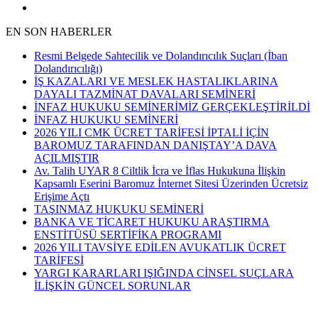
EN SON HABERLER
Resmi Belgede Sahtecilik ve Dolandırıcılık Suçları (İban
Dolandırıcılığı)
İŞ KAZALARI VE MESLEK HASTALIKLARINA
DAYALI TAZMİNAT DAVALARI SEMİNERİ
İNFAZ HUKUKU SEMİNERİMİZ GERÇEKLEŞTİRİLDİ
İNFAZ HUKUKU SEMİNERİ
2026 YILI CMK ÜCRET TARİFESİ İPTALİ İÇİN
BAROMUZ TARAFINDAN DANIŞTAY’A DAVA
AÇILMIŞTIR
Av. Talih UYAR 8 Ciltlik İcra ve İflas Hukukuna İlişkin
Kapsamlı Eserini Baromuz İnternet Sitesi Üzerinden Ücretsiz
Erişime Açtı
TAŞINMAZ HUKUKU SEMİNERİ
BANKA VE TİCARET HUKUKU ARAŞTIRMA
ENSTİTÜSÜ SERTİFİKA PROGRAMI
2026 YILI TAVSİYE EDİLEN AVUKATLIK ÜCRET
TARİFESİ
YARGI KARARLARI IŞIĞINDA CİNSEL SUÇLARA
İLİŞKİN GÜNCEL SORUNLAR