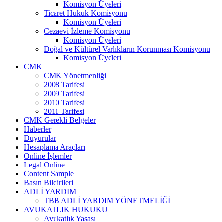
Komisyon Üyeleri
Ticaret Hukuk Komisyonu
Komisyon Üyeleri
Cezaevi İzleme Komisyonu
Komisyon Üyeleri
Doğal ve Kültürel Varlıkların Korunması Komisyonu
Komisyon Üyeleri
CMK
CMK Yönetmenliği
2008 Tarifesi
2009 Tarifesi
2010 Tarifesi
2011 Tarifesi
CMK Gerekli Belgeler
Haberler
Duyurular
Hesaplama Araçları
Online İşlemler
Legal Online
Content Sample
Basın Bildirileri
ADLİ YARDIM
TBB ADLİ YARDIM YÖNETMELİĞİ
AVUKATLIK HUKUKU
Avukatlık Yasası