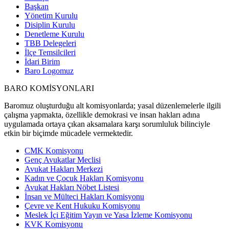
Başkan
Yönetim Kurulu
Disiplin Kurulu
Denetleme Kurulu
TBB Delegeleri
İlçe Temsilcileri
İdari Birim
Baro Logomuz
BARO KOMİSYONLARI
Baromuz oluşturduğu alt komisyonlarda; yasal düzenlemelerle ilgili
çalışma yapmakta, özellikle demokrasi ve insan hakları adına
uygulamada ortaya çıkan aksamalara karşı sorumluluk bilinciyle
etkin bir biçimde mücadele vermektedir.
CMK Komisyonu
Genç Avukatlar Meclisi
Avukat Hakları Merkezi
Kadın ve Çocuk Hakları Komisyonu
Avukat Hakları Nöbet Listesi
İnsan ve Mülteci Hakları Komisyonu
Çevre ve Kent Hukuku Komisyonu
Meslek İçi Eğitim Yayın ve Yasa İzleme Komisyonu
KVK Komisyonu