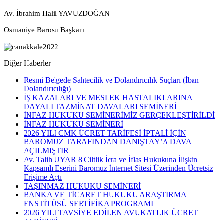
Av. İbrahim Halil YAVUZDOĞAN
Osmaniye Barosu Başkanı
Diğer Haberler
Resmi Belgede Sahtecilik ve Dolandırıcılık Suçları (İban
Dolandırıcılığı)
İŞ KAZALARI VE MESLEK HASTALIKLARINA
DAYALI TAZMİNAT DAVALARI SEMİNERİ
İNFAZ HUKUKU SEMİNERİMİZ GERÇEKLEŞTİRİLDİ
İNFAZ HUKUKU SEMİNERİ
2026 YILI CMK ÜCRET TARİFESİ İPTALİ İÇİN
BAROMUZ TARAFINDAN DANIŞTAY’A DAVA
AÇILMIŞTIR
Av. Talih UYAR 8 Ciltlik İcra ve İflas Hukukuna İlişkin
Kapsamlı Eserini Baromuz İnternet Sitesi Üzerinden Ücretsiz
Erişime Açtı
TAŞINMAZ HUKUKU SEMİNERİ
BANKA VE TİCARET HUKUKU ARAŞTIRMA
ENSTİTÜSÜ SERTİFİKA PROGRAMI
2026 YILI TAVSİYE EDİLEN AVUKATLIK ÜCRET