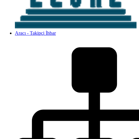
Aracı - Takipçi İhbar