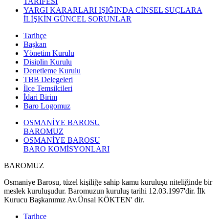
TARİFESİ
YARGI KARARLARI IŞIĞINDA CİNSEL SUÇLARA
İLİŞKİN GÜNCEL SORUNLAR
Tarihçe
Başkan
Yönetim Kurulu
Disiplin Kurulu
Denetleme Kurulu
TBB Delegeleri
İlçe Temsilcileri
İdari Birim
Baro Logomuz
OSMANİYE BAROSU
BAROMUZ
OSMANİYE BAROSU
BARO KOMİSYONLARI
BAROMUZ
Osmaniye Barosu, tüzel kişiliğe sahip kamu kuruluşu niteliğinde bir
meslek kuruluşudur. Baromuzun kuruluş tarihi 12.03.1997'dir. İlk
Kurucu Başkanımız Av.Ünsal KÖKTEN' dir.
Tarihçe