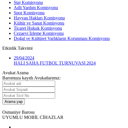
Staj Komisyonu
Adli Yardım Komisyonu
Spor Komisyonu
Hayvan Hakları Komisyonu
Kültür ve Sanat Komisyonu
Ticaret Hukuk Komisyonu
Cezaevi İzleme Komisyonu
Doğal ve Kültürel Varlıkların Korunması Komisyonu
Etkinlik
Takvimi
29/04/2024
HALI SAHA FUTBOL TURNUVASI 2024
Avukat Arama
Baromuza kayıtlı Avukatlarımız:
Osmaniye Barosu
UYUMLU MOBİL CİHAZLAR