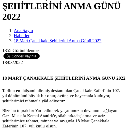
ŞEHİTLERİNİ ANMA GÜNÜ
2022
Ana Sayfa
Haberler
18 Mart Çanakkale Şehitlerini Anma Günü 2022
1355 Görüntülenme
18/03/2022
18 MART ÇANAKKALE ŞEHİTLERİNİ ANMA GÜNÜ 2022
Tarihin en ihtişamlı direniş destanı olan Çanakkale Zaferi’nin 107.
yıl dönümünü büyük bir onur, övünç ve heyecanla kutluyor,
şehitlerimizi rahmetle yâd ediyoruz.
Bize bu toprakları Yurt edinerek yaşamımızın devamını sağlayan
Gazi Mustafa Kemal Atatürk'e, silah arkadaşlarına ve aziz
şehitlerimize rahmet, minnet ve saygıyla 18 Mart Çanakkale
Zaferinin 107. yılı kutlu olsun.