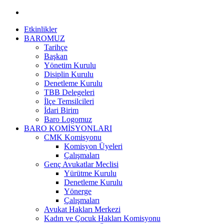
Etkinlikler
BAROMUZ
Tarihçe
Başkan
Yönetim Kurulu
Disiplin Kurulu
Denetleme Kurulu
TBB Delegeleri
İlçe Temsilcileri
İdari Birim
Baro Logomuz
BARO KOMİSYONLARI
CMK Komisyonu
Komisyon Üyeleri
Çalışmaları
Genç Avukatlar Meclisi
Yürütme Kurulu
Denetleme Kurulu
Yönerge
Çalışmaları
Avukat Hakları Merkezi
Kadın ve Çocuk Hakları Komisyonu