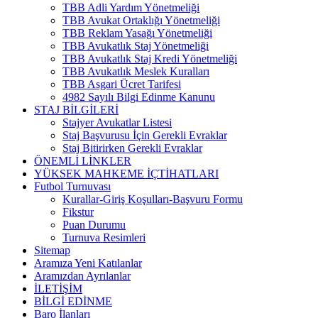
TBB Adli Yardım Yönetmeliği
TBB Avukat Ortaklığı Yönetmeliği
TBB Reklam Yasağı Yönetmeliği
TBB Avukatlık Staj Yönetmeliği
TBB Avukatlık Staj Kredi Yönetmeliği
TBB Avukatlık Meslek Kuralları
TBB Asgari Ücret Tarifesi
4982 Sayılı Bilgi Edinme Kanunu
STAJ BİLGİLERİ
Stajyer Avukatlar Listesi
Staj Başvurusu İçin Gerekli Evraklar
Staj Bitirirken Gerekli Evraklar
ÖNEMLİ LİNKLER
YÜKSEK MAHKEME İÇTİHATLARI
Futbol Turnuvası
Kurallar-Giriş Koşulları-Başvuru Formu
Fikstur
Puan Durumu
Turnuva Resimleri
Sitemap
Aramıza Yeni Katılanlar
Aramızdan Ayrılanlar
İLETİŞİM
BİLGİ EDİNME
Baro İlanları