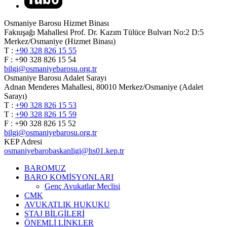
Osmaniye Barosu Hizmet Binası
Fakıuşağı Mahallesi Prof. Dr. Kazım Tülüce Bulvarı No:2 D:5
Merkez/Osmaniye (Hizmet Binası)
T :
+90 328 826 15 55
F : +90 328 826 15 54
bilgi@osmaniyebarosu.org.tr
Osmaniye Barosu Adalet Sarayı
Adnan Menderes Mahallesi, 80010 Merkez/Osmaniye (Adalet
Sarayı)
T :
+90 328 826 15 53
T :
+90 328 826 15 59
F : +90 328 826 15 52
bilgi@osmaniyebarosu.org.tr
KEP Adresi
osmaniyebarobaskanligi@hs01.kep.tr
BAROMUZ
BARO KOMİSYONLARI
Genç Avukatlar Meclisi
CMK
AVUKATLIK HUKUKU
STAJ BİLGİLERİ
ÖNEMLİ LİNKLER