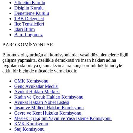
Yönetim Kurulu
Disiplin Kurulu
Denetleme Kurulu
TBB Delegeleri
İlçe Temsilcileri
İdari Birim
Baro Logomuz
BARO KOMİSYONLARI
Baromuz oluşturduğu alt komisyonlarda; yasal düzenlemelerle ilgili
çalışma yapmakta, özellikle demokrasi ve insan hakları adına
uygulamada ortaya çıkan aksamalara karşı sorumluluk bilinciyle
etkin bir biçimde mücadele vermektedir.
CMK Komisyonu
Genç Avukatlar Meclisi
Avukat Hakları Merkezi
Kadın ve Çocuk Hakları Komisyonu
Avukat Hakları Nöbet Listesi
İnsan ve Mülteci Hakları Komisyonu
Çevre ve Kent Hukuku Komisyonu
Meslek İçi Eğitim Yayın ve Yasa İzleme Komisyonu
KVK Komisyonu
Staj Komisyonu