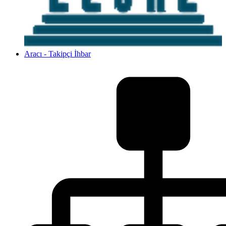
Aracı - Takipçi İhbar