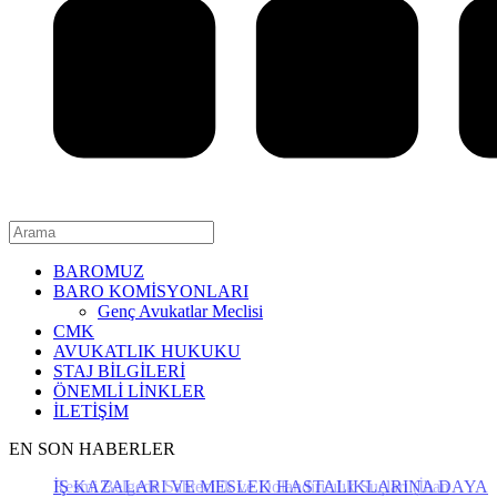
BAROMUZ
BARO KOMİSYONLARI
Genç Avukatlar Meclisi
CMK
AVUKATLIK HUKUKU
STAJ BİLGİLERİ
ÖNEMLİ LİNKLER
İLETİŞİM
EN SON HABERLER
İŞ KAZALARI VE MESLEK HASTALIKLARINA DAYAL