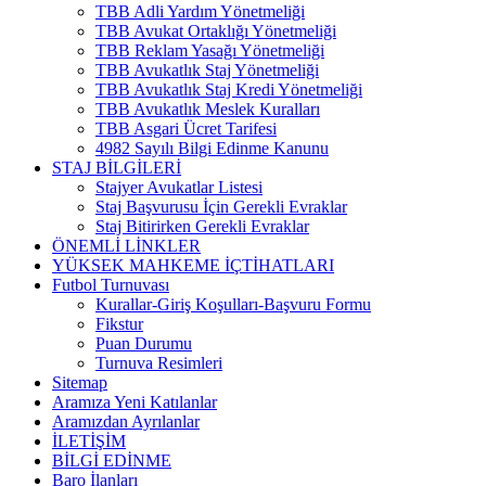
TBB Adli Yardım Yönetmeliği
TBB Avukat Ortaklığı Yönetmeliği
TBB Reklam Yasağı Yönetmeliği
TBB Avukatlık Staj Yönetmeliği
TBB Avukatlık Staj Kredi Yönetmeliği
TBB Avukatlık Meslek Kuralları
TBB Asgari Ücret Tarifesi
4982 Sayılı Bilgi Edinme Kanunu
STAJ BİLGİLERİ
Stajyer Avukatlar Listesi
Staj Başvurusu İçin Gerekli Evraklar
Staj Bitirirken Gerekli Evraklar
ÖNEMLİ LİNKLER
YÜKSEK MAHKEME İÇTİHATLARI
Futbol Turnuvası
Kurallar-Giriş Koşulları-Başvuru Formu
Fikstur
Puan Durumu
Turnuva Resimleri
Sitemap
Aramıza Yeni Katılanlar
Aramızdan Ayrılanlar
İLETİŞİM
BİLGİ EDİNME
Baro İlanları