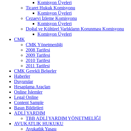
Komisyon Üyeleri
Ticaret Hukuk Komisyonu
Komisyon Üyeleri
Cezaevi İzleme Komisyonu
Komisyon Üyeleri
Doğal ve Kültürel Varlıkların Korunması Komisyonu
Komisyon Üyeleri
CMK
CMK Yönetmenliği
2008 Tarifesi
2009 Tarifesi
2010 Tarifesi
2011 Tarifesi
CMK Gerekli Belgeler
Haberler
Duyurular
Hesaplama Araçları
Online İşlemler
Legal Online
Content Sample
Basın Bildirileri
ADLİ YARDIM
TBB ADLİ YARDIM YÖNETMELİĞİ
AVUKATLIK HUKUKU
Avukatlık Yasası