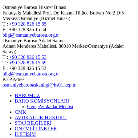
Osmaniye Barosu Hizmet Binası
Fakıuşağı Mahallesi Prof. Dr. Kazım Tülüce Bulvarı No:2 D:5
Merkez/Osmaniye (Hizmet Binası)
T :
+90 328 826 15 55
F : +90 328 826 15 54
bilgi@osmaniyebarosu.org.tr
Osmaniye Barosu Adalet Sarayı
Adnan Menderes Mahallesi, 80010 Merkez/Osmaniye (Adalet
Sarayı)
T :
+90 328 826 15 53
T :
+90 328 826 15 59
F : +90 328 826 15 52
bilgi@osmaniyebarosu.org.tr
KEP Adresi
osmaniyebarobaskanligi@hs01.kep.tr
BAROMUZ
BARO KOMİSYONLARI
Genç Avukatlar Meclisi
CMK
AVUKATLIK HUKUKU
STAJ BİLGİLERİ
ÖNEMLİ LİNKLER
İLETİŞİM