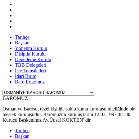
Tarihçe
Başkan
Yönetim Kurulu
Disiplin Kurulu
Denetleme Kurulu
TBB Delegeleri
İlçe Temsilcileri
İdari Birim
Baro Logomuz
BAROMUZ
Osmaniye Barosu, tüzel kişiliğe sahip kamu kuruluşu niteliğinde bir
meslek kuruluşudur. Baromuzun kuruluş tarihi 12.03.1997'dir. İlk
Kurucu Başkanımız Av.Ünsal KÖKTEN' dir.
Tarihçe
Başkan