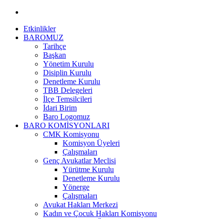
Etkinlikler
BAROMUZ
Tarihçe
Başkan
Yönetim Kurulu
Disiplin Kurulu
Denetleme Kurulu
TBB Delegeleri
İlçe Temsilcileri
İdari Birim
Baro Logomuz
BARO KOMİSYONLARI
CMK Komisyonu
Komisyon Üyeleri
Çalışmaları
Genç Avukatlar Meclisi
Yürütme Kurulu
Denetleme Kurulu
Yönerge
Çalışmaları
Avukat Hakları Merkezi
Kadın ve Çocuk Hakları Komisyonu