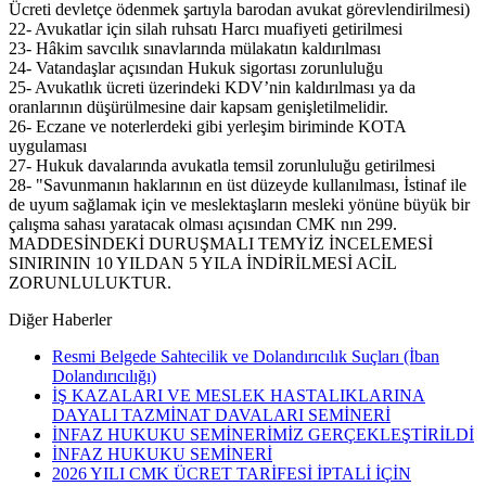
Ücreti devletçe ödenmek şartıyla barodan avukat görevlendirilmesi)
22- Avukatlar için silah ruhsatı Harcı muafiyeti getirilmesi
23- Hâkim savcılık sınavlarında mülakatın kaldırılması
24- Vatandaşlar açısından Hukuk sigortası zorunluluğu
25- Avukatlık ücreti üzerindeki KDV’nin kaldırılması ya da
oranlarının düşürülmesine dair kapsam genişletilmelidir.
26- Eczane ve noterlerdeki gibi yerleşim biriminde KOTA
uygulaması
27- Hukuk davalarında avukatla temsil zorunluluğu getirilmesi
28- "Savunmanın haklarının en üst düzeyde kullanılması, İstinaf ile
de uyum sağlamak için ve meslektaşların mesleki yönüne büyük bir
çalışma sahası yaratacak olması açısından CMK nın 299.
MADDESİNDEKİ DURUŞMALI TEMYİZ İNCELEMESİ
SINIRININ 10 YILDAN 5 YILA İNDİRİLMESİ ACİL
ZORUNLULUKTUR.
Diğer Haberler
Resmi Belgede Sahtecilik ve Dolandırıcılık Suçları (İban
Dolandırıcılığı)
İŞ KAZALARI VE MESLEK HASTALIKLARINA
DAYALI TAZMİNAT DAVALARI SEMİNERİ
İNFAZ HUKUKU SEMİNERİMİZ GERÇEKLEŞTİRİLDİ
İNFAZ HUKUKU SEMİNERİ
2026 YILI CMK ÜCRET TARİFESİ İPTALİ İÇİN