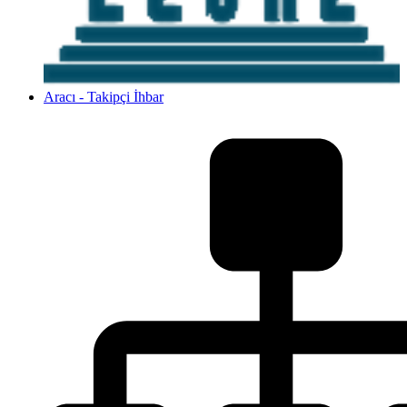
Aracı - Takipçi İhbar