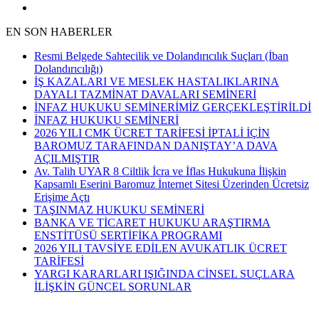
EN SON HABERLER
Resmi Belgede Sahtecilik ve Dolandırıcılık Suçları (İban
Dolandırıcılığı)
İŞ KAZALARI VE MESLEK HASTALIKLARINA
DAYALI TAZMİNAT DAVALARI SEMİNERİ
İNFAZ HUKUKU SEMİNERİMİZ GERÇEKLEŞTİRİLDİ
İNFAZ HUKUKU SEMİNERİ
2026 YILI CMK ÜCRET TARİFESİ İPTALİ İÇİN
BAROMUZ TARAFINDAN DANIŞTAY’A DAVA
AÇILMIŞTIR
Av. Talih UYAR 8 Ciltlik İcra ve İflas Hukukuna İlişkin
Kapsamlı Eserini Baromuz İnternet Sitesi Üzerinden Ücretsiz
Erişime Açtı
TAŞINMAZ HUKUKU SEMİNERİ
BANKA VE TİCARET HUKUKU ARAŞTIRMA
ENSTİTÜSÜ SERTİFİKA PROGRAMI
2026 YILI TAVSİYE EDİLEN AVUKATLIK ÜCRET
TARİFESİ
YARGI KARARLARI IŞIĞINDA CİNSEL SUÇLARA
İLİŞKİN GÜNCEL SORUNLAR