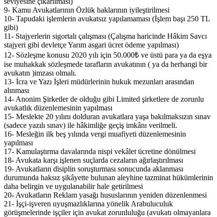
seviyesine çıkarılması)
9- Kamu Avukatlarının Özlük haklarının iyileştirilmesi
10- Tapudaki işlemlerin avukatsız yapılamaması (İşlem başı 250 TL
gibi)
11- Stajyerlerin sigortalı çalışması (Çalışma haricinde Hâkim Savcı
stajyeri gibi devletçe Yarım asgari ücret ödeme yapılması)
12- Sözleşme konusu 2020 yılı için 50.000₺ ve üstü para ya da eşya
ise muhakkak sözleşmede tarafların avukatının ( ya da herhangi bir
avukatın )imzası olmalı.
13- İcra ve Yazı İşleri müdürlerinin hukuk mezunları arasından
alınması
14- Anonim Şirketler de olduğu gibi Limited şirketlere de zorunlu
avukatlık düzenlemesinin yapılması
15- Meslekte 20 yılını dolduran avukatlara yaşa bakılmaksızın sınav
(sadece yazılı sınav) ile hâkimliğe geçiş imkânı verilmeli.
16- Mesleğin ilk beş yılında vergi muafiyeti düzenlemesinin
yapılması
17- Kamulaştırma davalarında nispi vekâlet ücretine dönülmesi
18- Avukata karşı işlenen suçlarda cezaların ağırlaştırılması
19- Avukatların disiplin soruşturması sonucunda aklanması
durumunda haksız şikâyette bulunan aleyhine tazminat hükümlerinin
daha belirgin ve uygulanabilir hale getirilmesi
20- Avukatların Reklam yasağı hususlarının yeniden düzenlenmesi
21- İşçi-işveren uyuşmazlıklarına yönelik Arabuluculuk
görüşmelerinde işçiler için avukat zorunluluğu (avukatı olmayanlara