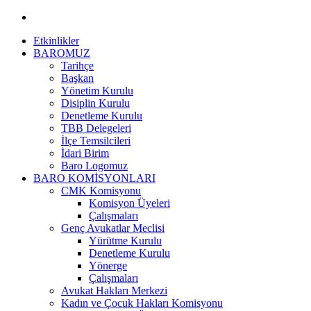
Etkinlikler
BAROMUZ
Tarihçe
Başkan
Yönetim Kurulu
Disiplin Kurulu
Denetleme Kurulu
TBB Delegeleri
İlçe Temsilcileri
İdari Birim
Baro Logomuz
BARO KOMİSYONLARI
CMK Komisyonu
Komisyon Üyeleri
Çalışmaları
Genç Avukatlar Meclisi
Yürütme Kurulu
Denetleme Kurulu
Yönerge
Çalışmaları
Avukat Hakları Merkezi
Kadın ve Çocuk Hakları Komisyonu