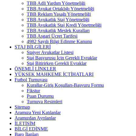
TBB Adli Yardım Yönetmeliği
TBB Avukat Ortaklığı Yönetmeliği
TBB Reklam Yasağı Yönetmeliği
TBB Avukatlık Staj Yönetmeliği
TBB Avukatlık Staj Kredi Yönetmeliği
TBB Avukatlık Meslek Kuralları
TBB Asgari Ücret Tarifesi
4982 Sayılı Bilgi Edinme Kanunu
STAJ BİLGİLERİ
Stajyer Avukatlar Listesi
Staj Başvurusu İçin Gerekli Evraklar
Staj Bitirirken Gerekli Evraklar
ÖNEMLİ LİNKLER
YÜKSEK MAHKEME İÇTİHATLARI
Futbol Turnuvası
Kurallar-Giriş Koşulları-Başvuru Formu
Fikstur
Puan Durumu
Turnuva Resimleri
Sitemap
Aramıza Yeni Katılanlar
Aramızdan Ayrılanlar
İLETİŞİM
BİLGİ EDİNME
Baro İlanları