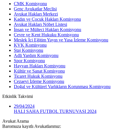
CMK Komisyonu
Genç Avukatlar Meclisi
Avukat Hakları Merkezi
Kadın ve Çocuk Hakları Komisyonu
Avukat Hakları Nöbet Listesi
İnsan ve Mülteci Hakları Komisyonu
Çevre ve Kent Hukuku Komisyonu
Meslek İçi Eğitim Yayın ve Yasa İzleme Komisyonu
KVK Komisyonu
Staj Komisyonu
Adli Yardım Komisyonu
Spor Komisyonu
Hayvan Hakları Komisyonu
Kültür ve Sanat Komisyonu
Ticaret Hukuk Komisyonu
Cezaevi İzleme Komisyonu
Doğal ve Kültürel Varlıkların Korunması Komisyonu
Etkinlik
Takvimi
29/04/2024
HALI SAHA FUTBOL TURNUVASI 2024
Avukat Arama
Baromuza kayıtlı Avukatlarımız: