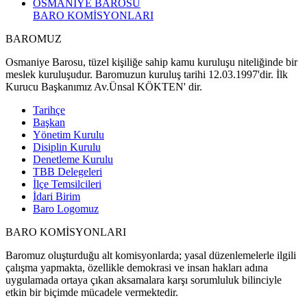
OSMANİYE BAROSU
BARO KOMİSYONLARI
BAROMUZ
Osmaniye Barosu, tüzel kişiliğe sahip kamu kuruluşu niteliğinde bir
meslek kuruluşudur. Baromuzun kuruluş tarihi 12.03.1997'dir. İlk
Kurucu Başkanımız Av.Ünsal KÖKTEN' dir.
Tarihçe
Başkan
Yönetim Kurulu
Disiplin Kurulu
Denetleme Kurulu
TBB Delegeleri
İlçe Temsilcileri
İdari Birim
Baro Logomuz
BARO KOMİSYONLARI
Baromuz oluşturduğu alt komisyonlarda; yasal düzenlemelerle ilgili
çalışma yapmakta, özellikle demokrasi ve insan hakları adına
uygulamada ortaya çıkan aksamalara karşı sorumluluk bilinciyle
etkin bir biçimde mücadele vermektedir.