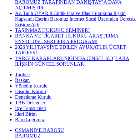
BAROMUZ TARAFINDAN DANIŞTAY’A DAVA
AÇILMIŞTIR
Av. Talih UYAR 8 Ciltlik İcra ve İflas Hukukuna İlişkin
Kapsamlı Eserini Baromuz İnternet Sitesi Üzerinden Ücretsiz
Erişime Açtı
TAŞINMAZ HUKUKU SEMİNERİ
BANKA VE TİCARET HUKUKU ARAŞTIRMA
ENSTİTÜSÜ SERTİFİKA PROGRAMI
2026 YILI TAVSİYE EDİLEN AVUKATLIK ÜCRET
TARİFESİ
YARGI KARARLARI IŞIĞINDA CİNSEL SUÇLARA
İLİŞKİN GÜNCEL SORUNLAR
Tarihçe
Başkan
Yönetim Kurulu
Disiplin Kurulu
Denetleme Kurulu
TBB Delegeleri
İlçe Temsilcileri
İdari Birim
Baro Logomuz
OSMANİYE BAROSU
BAROMUZ