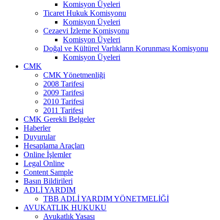
Komisyon Üyeleri
Ticaret Hukuk Komisyonu
Komisyon Üyeleri
Cezaevi İzleme Komisyonu
Komisyon Üyeleri
Doğal ve Kültürel Varlıkların Korunması Komisyonu
Komisyon Üyeleri
CMK
CMK Yönetmenliği
2008 Tarifesi
2009 Tarifesi
2010 Tarifesi
2011 Tarifesi
CMK Gerekli Belgeler
Haberler
Duyurular
Hesaplama Araçları
Online İşlemler
Legal Online
Content Sample
Basın Bildirileri
ADLİ YARDIM
TBB ADLİ YARDIM YÖNETMELİĞİ
AVUKATLIK HUKUKU
Avukatlık Yasası