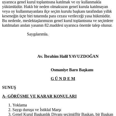
uyarınca genel kurul toplantısına katılmak ve oy kullanmakla
yükümlüdür. Haklı bir neden olmaksızın genel kurula katılmayan
veya oy kullanmayanlara ilçe seçim kurulu başkanı tarafından yıllık
keseneğin üçte biri tutarında para cezası verileceği yasa hükmüdür.
Bu nedenle, meslektaşlarımızın genel kurul toplantısına ve seçimlere
katılmaları anılan yasanın 82.maddesi uyarınca önemle talep olunur.
Saygılarımla.
Av. İbrahim Halil YAVUZDOĞAN
Osmaniye Baro Başkanı
G Ü N D E M
SUNUŞ
A- GÖRÜŞME VE KARAR KONULARI
Yoklama
Saygı duruşu ve İstiklal Marşı
Genel Kurul Başkanlık Divanı seçimi(Bir Başkan, bir Başkan