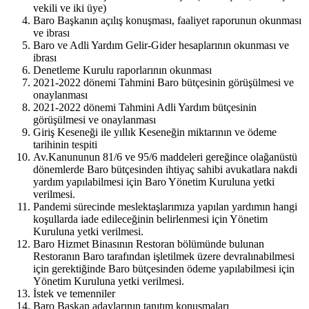
vekili ve iki üye)
Baro Başkanın açılış konuşması, faaliyet raporunun okunması
ve ibrası
Baro ve Adli Yardım Gelir-Gider hesaplarının okunması ve
ibrası
Denetleme Kurulu raporlarının okunması
2021-2022 dönemi Tahmini Baro bütçesinin görüşülmesi ve
onaylanması
2021-2022 dönemi Tahmini Adli Yardım bütçesinin
görüşülmesi ve onaylanması
Giriş Keseneği ile yıllık Keseneğin miktarının ve ödeme
tarihinin tespiti
Av.Kanununun 81/6 ve 95/6 maddeleri gereğince olağanüstü
dönemlerde Baro bütçesinden ihtiyaç sahibi avukatlara nakdi
yardım yapılabilmesi için Baro Yönetim Kuruluna yetki
verilmesi.
Pandemi sürecinde meslektaşlarımıza yapılan yardımın hangi
koşullarda iade edileceğinin belirlenmesi için Yönetim
Kuruluna yetki verilmesi.
Baro Hizmet Binasının Restoran bölümünde bulunan
Restoranın Baro tarafından işletilmek üzere devralınabilmesi
için gerektiğinde Baro bütçesinden ödeme yapılabilmesi için
Yönetim Kuruluna yetki verilmesi.
İstek ve temenniler
Baro Başkan adaylarının tanıtım konuşmaları