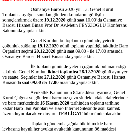
Osmaniye Barosu 2020 yılı 13. Genel Kurul
Toplantısı aşağıda sunulan gündem konularını görüşüp
sonuçlandırmak üzere
19.12.2020
günü saat 10.00’da Osmaniye
Barosu Hizmet Binası Prof.Dr. Av.Metin FEYZİOĞLU Konferans
Salonunda yapılacaktır.
Genel Kurulun bu toplanma gününde, yeterli
çoğunluk sağlanıp
19.12.2020
günü toplantı yapıldığı takdirde Baro
Organları seçimi
20.12.2020
günü saat 09.00 - ile 17.00 arasında
Osmaniye Barosu Hizmet Binasında yapılacaktır.
İlk toplantı gününde yeterli çoğunluk bulunamadığı
takdirde Genel Kurulun
ikinci toplantısı
26.12.2020
günü aynı yer
ve saatte, Seçimler ise
27.12.2020
günü Osmaniye Barosu Hizmet
Binasında saat
09.00 ila 17.00
arasında yapılacaktır.
Avukatlık Kanununun 84.maddesi uyarınca, Genel
Kurul Çağrısı ve gündemi baromuz çevresindeki adalet dairelerinde
ve baro merkezinde
16 Kasım 2020
tarihinden toplantı tarihine
kadar Baro İlan Panoları ve Baro İnternet Sitesinde asılı kalmak
üzere duyurulacak ve duyuru
TEBLİGAT
hükmünde olacaktır.
Toplantı gündemi aşağıda bildirilmekle baro
levhasına kayıtlı her avukat avukatlık kanununun 86.maddesi