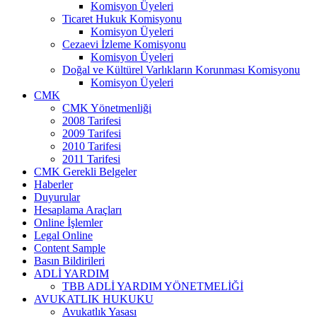
Komisyon Üyeleri
Ticaret Hukuk Komisyonu
Komisyon Üyeleri
Cezaevi İzleme Komisyonu
Komisyon Üyeleri
Doğal ve Kültürel Varlıkların Korunması Komisyonu
Komisyon Üyeleri
CMK
CMK Yönetmenliği
2008 Tarifesi
2009 Tarifesi
2010 Tarifesi
2011 Tarifesi
CMK Gerekli Belgeler
Haberler
Duyurular
Hesaplama Araçları
Online İşlemler
Legal Online
Content Sample
Basın Bildirileri
ADLİ YARDIM
TBB ADLİ YARDIM YÖNETMELİĞİ
AVUKATLIK HUKUKU
Avukatlık Yasası