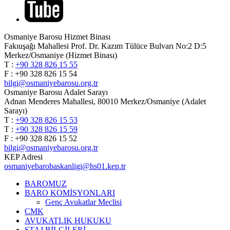
Osmaniye Barosu Hizmet Binası
Fakıuşağı Mahallesi Prof. Dr. Kazım Tülüce Bulvarı No:2 D:5
Merkez/Osmaniye (Hizmet Binası)
T :
+90 328 826 15 55
F : +90 328 826 15 54
bilgi@osmaniyebarosu.org.tr
Osmaniye Barosu Adalet Sarayı
Adnan Menderes Mahallesi, 80010 Merkez/Osmaniye (Adalet
Sarayı)
T :
+90 328 826 15 53
T :
+90 328 826 15 59
F : +90 328 826 15 52
bilgi@osmaniyebarosu.org.tr
KEP Adresi
osmaniyebarobaskanligi@hs01.kep.tr
BAROMUZ
BARO KOMİSYONLARI
Genç Avukatlar Meclisi
CMK
AVUKATLIK HUKUKU
STAJ BİLGİLERİ