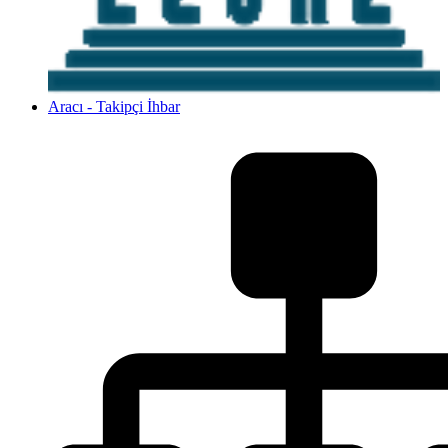
Aracı - Takipçi İhbar