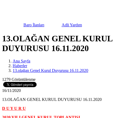
urnuvası
Baro İlanları
Adli Yardım
Bilgilendi
13.OLAĞAN GENEL KURUL
DUYURUSU 16.11.2020
Ana Sayfa
Haberler
13.olağan Genel Kurul Duyurusu 16.11.2020
1279 Görüntülenme
16/11/2020
13.OLAĞAN GENEL KURUL DUYURUSU 16.11.2020
D U Y U R U
2020 YILI GENEL KURUL TOPLANTISI