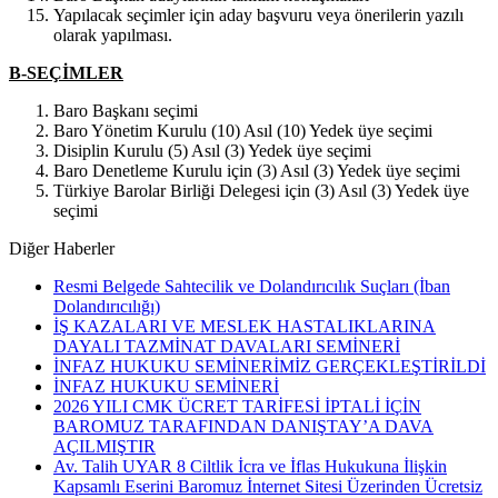
Yapılacak seçimler için aday başvuru veya önerilerin yazılı
olarak yapılması.
B-SEÇİMLER
Baro Başkanı seçimi
Baro Yönetim Kurulu (10) Asıl (10) Yedek üye seçimi
Disiplin Kurulu (5) Asıl (3) Yedek üye seçimi
Baro Denetleme Kurulu için (3) Asıl (3) Yedek üye seçimi
Türkiye Barolar Birliği Delegesi için (3) Asıl (3) Yedek üye
seçimi
Diğer Haberler
Resmi Belgede Sahtecilik ve Dolandırıcılık Suçları (İban
Dolandırıcılığı)
İŞ KAZALARI VE MESLEK HASTALIKLARINA
DAYALI TAZMİNAT DAVALARI SEMİNERİ
İNFAZ HUKUKU SEMİNERİMİZ GERÇEKLEŞTİRİLDİ
İNFAZ HUKUKU SEMİNERİ
2026 YILI CMK ÜCRET TARİFESİ İPTALİ İÇİN
BAROMUZ TARAFINDAN DANIŞTAY’A DAVA
AÇILMIŞTIR
Av. Talih UYAR 8 Ciltlik İcra ve İflas Hukukuna İlişkin
Kapsamlı Eserini Baromuz İnternet Sitesi Üzerinden Ücretsiz