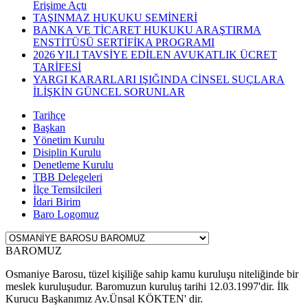
Erişime Açtı
TAŞINMAZ HUKUKU SEMİNERİ
BANKA VE TİCARET HUKUKU ARAŞTIRMA
ENSTİTÜSÜ SERTİFİKA PROGRAMI
2026 YILI TAVSİYE EDİLEN AVUKATLIK ÜCRET
TARİFESİ
YARGI KARARLARI IŞIĞINDA CİNSEL SUÇLARA
İLİŞKİN GÜNCEL SORUNLAR
Tarihçe
Başkan
Yönetim Kurulu
Disiplin Kurulu
Denetleme Kurulu
TBB Delegeleri
İlçe Temsilcileri
İdari Birim
Baro Logomuz
BAROMUZ
Osmaniye Barosu, tüzel kişiliğe sahip kamu kuruluşu niteliğinde bir
meslek kuruluşudur. Baromuzun kuruluş tarihi 12.03.1997'dir. İlk
Kurucu Başkanımız Av.Ünsal KÖKTEN' dir.