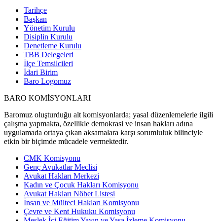
Tarihçe
Başkan
Yönetim Kurulu
Disiplin Kurulu
Denetleme Kurulu
TBB Delegeleri
İlçe Temsilcileri
İdari Birim
Baro Logomuz
BARO KOMİSYONLARI
Baromuz oluşturduğu alt komisyonlarda; yasal düzenlemelerle ilgili
çalışma yapmakta, özellikle demokrasi ve insan hakları adına
uygulamada ortaya çıkan aksamalara karşı sorumluluk bilinciyle
etkin bir biçimde mücadele vermektedir.
CMK Komisyonu
Genç Avukatlar Meclisi
Avukat Hakları Merkezi
Kadın ve Çocuk Hakları Komisyonu
Avukat Hakları Nöbet Listesi
İnsan ve Mülteci Hakları Komisyonu
Çevre ve Kent Hukuku Komisyonu
Meslek İçi Eğitim Yayın ve Yasa İzleme Komisyonu