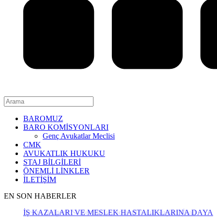
BAROMUZ
BARO KOMİSYONLARI
Genç Avukatlar Meclisi
CMK
AVUKATLIK HUKUKU
STAJ BİLGİLERİ
ÖNEMLİ LİNKLER
İLETİŞİM
EN SON HABERLER
İŞ KAZALARI VE MESLEK HASTALIKLARINA DAYAL