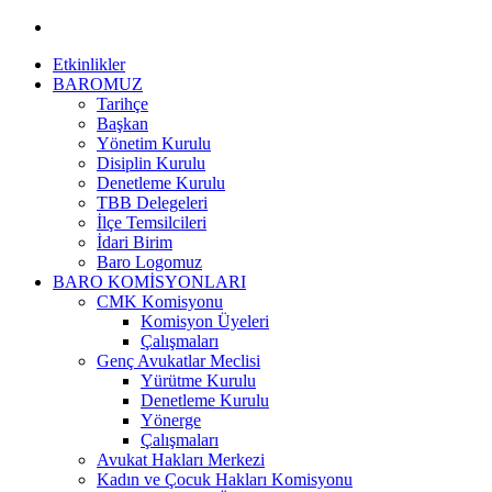
Etkinlikler
BAROMUZ
Tarihçe
Başkan
Yönetim Kurulu
Disiplin Kurulu
Denetleme Kurulu
TBB Delegeleri
İlçe Temsilcileri
İdari Birim
Baro Logomuz
BARO KOMİSYONLARI
CMK Komisyonu
Komisyon Üyeleri
Çalışmaları
Genç Avukatlar Meclisi
Yürütme Kurulu
Denetleme Kurulu
Yönerge
Çalışmaları
Avukat Hakları Merkezi
Kadın ve Çocuk Hakları Komisyonu