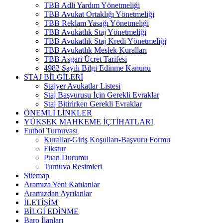
TBB Adli Yardım Yönetmeliği
TBB Avukat Ortaklığı Yönetmeliği
TBB Reklam Yasağı Yönetmeliği
TBB Avukatlık Staj Yönetmeliği
TBB Avukatlık Staj Kredi Yönetmeliği
TBB Avukatlık Meslek Kuralları
TBB Asgari Ücret Tarifesi
4982 Sayılı Bilgi Edinme Kanunu
STAJ BİLGİLERİ
Stajyer Avukatlar Listesi
Staj Başvurusu İçin Gerekli Evraklar
Staj Bitirirken Gerekli Evraklar
ÖNEMLİ LİNKLER
YÜKSEK MAHKEME İÇTİHATLARI
Futbol Turnuvası
Kurallar-Giriş Koşulları-Başvuru Formu
Fikstur
Puan Durumu
Turnuva Resimleri
Sitemap
Aramıza Yeni Katılanlar
Aramızdan Ayrılanlar
İLETİŞİM
BİLGİ EDİNME
Baro İlanları